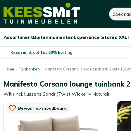
Kees
599,95
849,-
Zoeken
Dit product is niet 
Smit
Je bespaart:
249,05
(-29%)
Tuinmeubelen
Assortiment
Buitenmomenten
Experience Stores XXL
T
Open/sluit
Open/sluit
Open/sluit
Menu
Menu
Menu
Kees ruimt op! Tot 60% korting
Home
Tuinbanken
Manifesto Corsano lounge tuinbank 2-zits 165c
Manifesto Corsano lounge tuinbank 2
Wit (incl. kussens Sand) (Twist Wicker = Natural)
Bewaar op moodboard