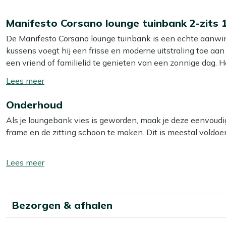
Manifesto Corsano lounge tuinbank 2-zits
De Manifesto Corsano lounge tuinbank is een echte aanwinst
kussens voegt hij een frisse en moderne uitstraling toe aa
een vriend of familielid te genieten van een zonnige dag. H
sterk is, maar ook onderhoudsarm en bestand tegen roest. D
Toon/verberg
jarenlang mooi, zelfs als hij blootgesteld wordt aan voch
lees
voor een complete en comfortabele loungeset in je tuin.
Onderhoud
meer
Als je loungebank vies is geworden, maak je deze eenvoud
Eigenschappen
frame en de zitting schoon te maken. Dit is meestal voldoen
Ruimte voor 2 zitplaatsen:
Deze compacte loungebank 
een gezellig samenzijn in de tuin.
Wij raden aan om je loungebank minstens twee keer per jaa
Toon/verberg
Aluminium frame:
Het frame is gemaakt van aluminium,
het beste resultaat gebruik je dan onze Kees Smit Multi-surf
lees
onderhoud nodig heeft. Ideaal voor langdurig gebruik in d
in gebruik en zorgt ervoor dat je loungeset er weer fris en v
meer
Twist wicker materiaal:
Het vochtbestendige wicker i
hogedrukreiniger, omdat dit het materiaal kan beschadigen.
huis haalt dat jarenlang mooi blijft.
Bezorgen & afhalen
Inclusief kussens:
De bank wordt geleverd met comforta
Wil je je loungeset extra beschermen tegen water en vuil
en stijl toevoegen aan je tuinmeubel.