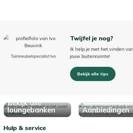
Twijfel je nog?
Ik help je met het vinden va
jouw buitenruimte!
Tuinmeubelspecialist Ivo
Bekijk alle tips
Bekijk alle
loungebanken
Aanbiedingen
Hulp & service