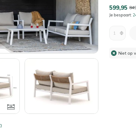
599,95
849
Je bespaart:
2
Aantal
Niet op 
n