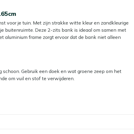
 165cm
 voor je tuin. Met zijn strakke witte kleur en zandkleurige
n je buitenruimte. Deze 2-zits bank is ideaal om samen met
et aluminium frame zorgt ervoor dat de bank niet alleen
ankzij het gebruik van twist wicker blijft de bank
t. Combineer deze loungebank met andere loungeproducten
ig schoon. Gebruik een doek en wat groene zeep om het
de om vuil en stof te verwijderen.
biedt voldoende ruimte voor twee personen, perfect voor
r grondig schoon te maken met een speciale reiniger. Voor
 wat betekent dat het niet kan roesten en weinig
ace reiniger voor het frame en de zitting. Deze is eenvoudig
e buitenlucht.
erzorgd uitziet. Tip: vermijd het gebruik van een
s handgevlochten, waardoor je een uniek meubelstuk in
bele zandkleurige kussens, die een extra vleugje comfort
? Dan kun je een beschermende laag aanbrengen met onze