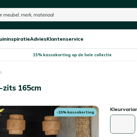
op voorraad
uininspiratie
Advies
Klantenservice
Open/sluit
Open/sluit
Open/sluit
Menu
Menu
Menu
15% kassakorting op de hele collectie
m
-zits 165cm
Kleurvaria
-15% kassakorting