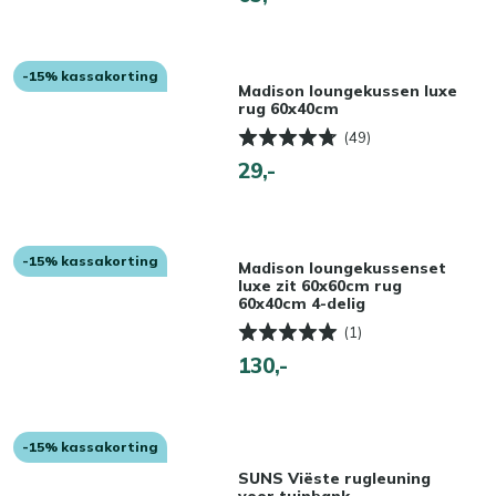
-15% kassakorting
Madison loungekussen luxe
rug 60x40cm
(49)
29,-
-15% kassakorting
Madison loungekussenset
luxe zit 60x60cm rug
60x40cm 4-delig
(1)
130,-
-15% kassakorting
SUNS Viëste rugleuning