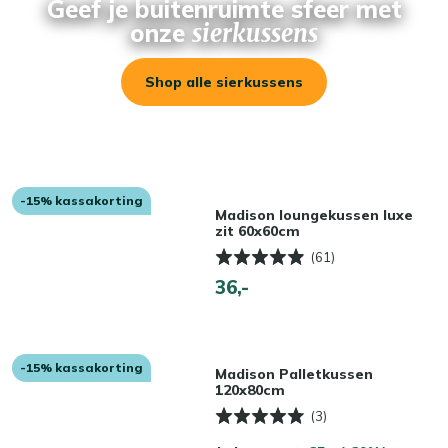
Geef je buitenruimte sfeer met
onze
sierkussens
Shop alle sierkussens
-15% kassakorting
Madison loungekussen luxe
zit 60x60cm
(61)
36,-
-15% kassakorting
Madison Palletkussen
120x80cm
(3)