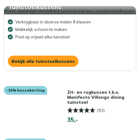
Tuinstoelkussens
Verkrijgbaar in diverse maten & kleuren
Makkelijk schoon te maken
Past op vrijwel elke tuinstoel
Bekijk alle tuinstoelkussens
-15% kassakorting
Zit- en rugkussen t.b.v.
Manifesto Villongo dining
tuinstoel
(92)
35,-