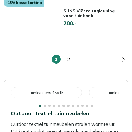
-15% kassakorting
SUNS Viëste rugleuning
voor tuinbank
200,-
1
2
U
Pagina
Pag
lees
momenteel
pagina
Tuinkussens 45x45
Tuinkussens 
Outdoor textiel tuinmeubelen
Outdoor textiel tuinmeubelen stralen warmte uit.
Dit komt omdat ze eruit zien als meubelen voor in