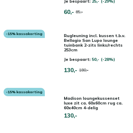
Je bespaart:
25,-
(-29%)
60,-
85,-
-15% kassakorting
Rugleuning incl. kussen t.b.v.
Bellagio San Lupo lounge
tuinbank 2-zits links/rechts
253cm
Je bespaart:
50,-
(-28%)
130,-
180,-
-15% kassakorting
Madison loungekussenset
luxe zit ca. 60x60cm rug ca.
60x40cm 4-delig
130,-