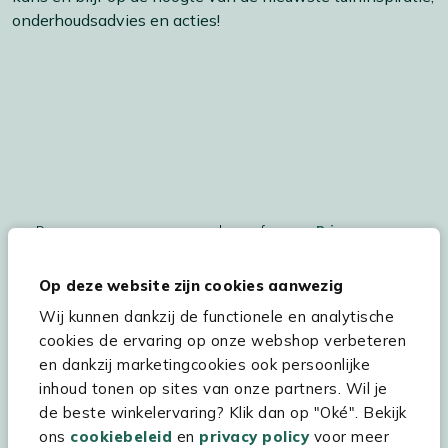
onderhoudsadvies en acties!
De persoonsgegegevens worden conform ons
Privacy
Statement
en
Cookiebeleid
verwerkt.
Op deze website zijn cookies aanwezig
Wij kunnen dankzij de functionele en analytische
cookies de ervaring op onze webshop verbeteren
Hulp & service
en dankzij marketingcookies ook persoonlijke
inhoud tonen op sites van onze partners. Wil je
Assortiment
de beste winkelervaring? Klik dan op "Oké". Bekijk
Kees Smit Tuinmeubelen
ons
cookiebeleid
en
privacy policy
voor meer