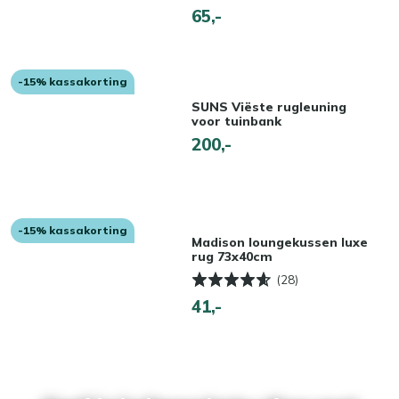
65,-
-15% kassakorting
SUNS Viëste rugleuning
voor tuinbank
200,-
-15% kassakorting
Madison loungekussen luxe
rug 73x40cm
(28)
41,-