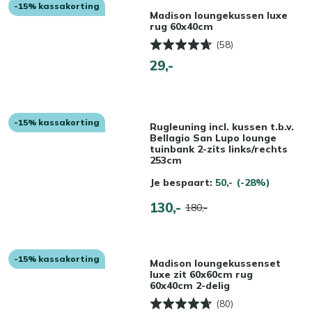
-15% kassakorting
Madison loungekussen luxe
rug 60x40cm
(58)
29,-
-15% kassakorting
Rugleuning incl. kussen t.b.v.
Bellagio San Lupo lounge
tuinbank 2-zits links/rechts
253cm
Je bespaart:
50,-
(-28%)
130,-
180,-
-15% kassakorting
Madison loungekussenset
luxe zit 60x60cm rug
60x40cm 2-delig
(80)