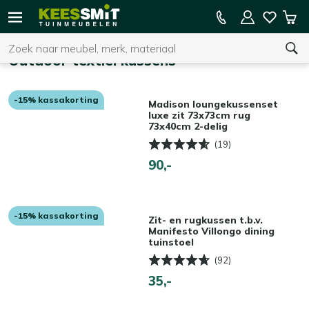
Kees
15% kassakorting op de hele collectie
Win
Smit
Zoeken
Home
Tuinmeubelen
Outdoor textiel kussens
-15% kassakorting
U heeft geen product(en) in uw winkelwagen.
Madison loungekussenset
luxe zit 73x73cm rug
73x40cm 2-delig
(19)
90,-
-15% kassakorting
Zit- en rugkussen t.b.v.
Manifesto Villongo dining
tuinstoel
(92)
35,-