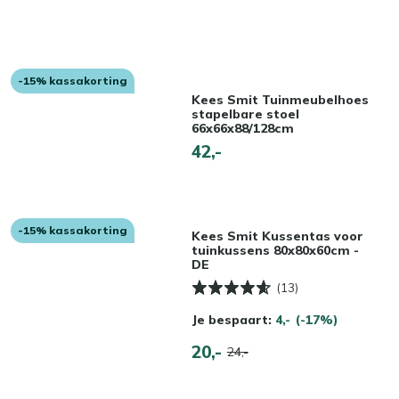
-15% kassakorting
Kees Smit Tuinmeubelhoes
stapelbare stoel
66x66x88/128cm
42,-
-15% kassakorting
Kees Smit Kussentas voor
tuinkussens 80x80x60cm -
DE
(13)
Je bespaart:
4,-
(-17%)
20,-
24,-