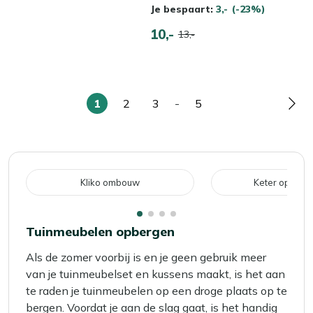
Je bespaart:
3,-
(-23%)
10,-
13,-
1
2
3
-
5
U
Pagina
Pagina
Pagina
Pag
lees
momenteel
pagina
Kliko ombouw
Keter opberg
Tuinmeubelen opbergen
Als de zomer voorbij is en je geen gebruik meer
van je tuinmeubelset en kussens maakt, is het aan
te raden je tuinmeubelen op een droge plaats op te
bergen. Voordat je aan de slag gaat, is het handig