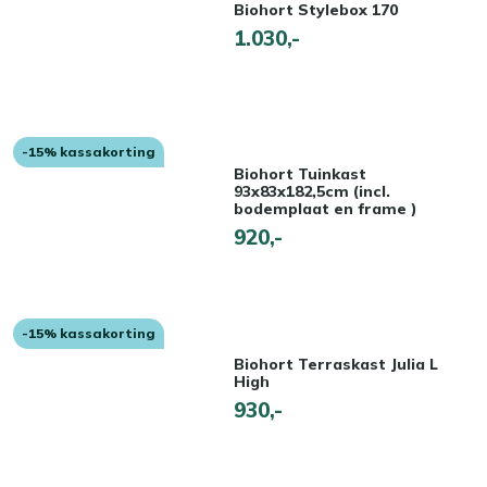
Biohort Stylebox 170
1.030,-
-15% kassakorting
Biohort Tuinkast
93x83x182,5cm (incl.
bodemplaat en frame )
920,-
-15% kassakorting
Biohort Terraskast Julia L
High
930,-