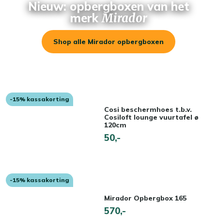
Nieuw: opbergboxen van het
merk
Mirador
Shop alle Mirador opbergboxen
-15% kassakorting
Cosi beschermhoes t.b.v.
Cosiloft lounge vuurtafel ø
120cm
50,-
-15% kassakorting
Mirador Opbergbox 165
570,-