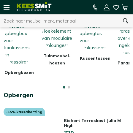
Kees
15% kassakorting op de hele collectie
Win
Smit
Zoeken
Home
Opbergen
Tuinmeubelen
U heeft geen product(en) in uw winkelwagen.
Tuinmeubel-
Kussentassen
hoezen
Paraso
Opbergboxen
Opbergen
-15% kassakorting
Biohort Terraskast Julia M
High
720,-