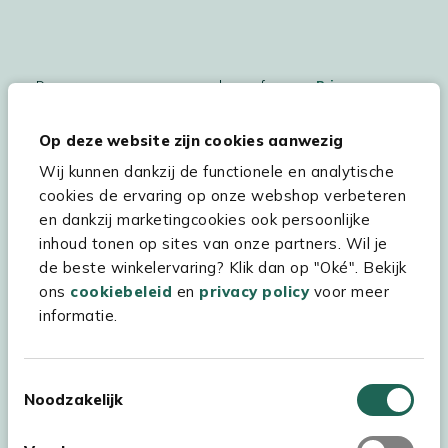
De persoonsgegegevens worden conform ons
Privacy
Statement
en
Cookiebeleid
verwerkt.
Op deze website zijn cookies aanwezig
Wij kunnen dankzij de functionele en analytische
cookies de ervaring op onze webshop verbeteren
Hulp & service
en dankzij marketingcookies ook persoonlijke
inhoud tonen op sites van onze partners. Wil je
Assortiment
de beste winkelervaring? Klik dan op "Oké". Bekijk
Kees Smit Tuinmeubelen
ons
cookiebeleid
en
privacy policy
voor meer
informatie.
Experience Stores XXL
Toestemmingsselectie
Noodzakelijk