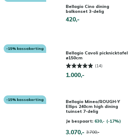
Bellagio Cino dining
balkonset 3-delig
420,-
-15% kassakorting
Bellagio Cavoli picknicktafel
ø150cm
(14)
1.000,-
-15% kassakorting
Bellagio Mineo/ROUGH-Y
Ellips 240cm high dining
tuinset 7-delig
Je bespaart:
630,-
(-17%)
3.070,-
3.700,-