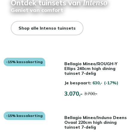
Ontdek tuinsets van
Intenso
Geniet van comfort
Shop alle Intenso tuinsets
-15% kassakorting
Bellagio Mineo/ROUGH-Y
Ellips 240cm high dining
tuinset 7-delig
Je bespaart:
630,-
(-17%)
3.070,-
3.700,-
-15% kassakorting
Bellagio Mineo/Induno Deens
Ovaal 220cm high dining
tuinset 7-delig