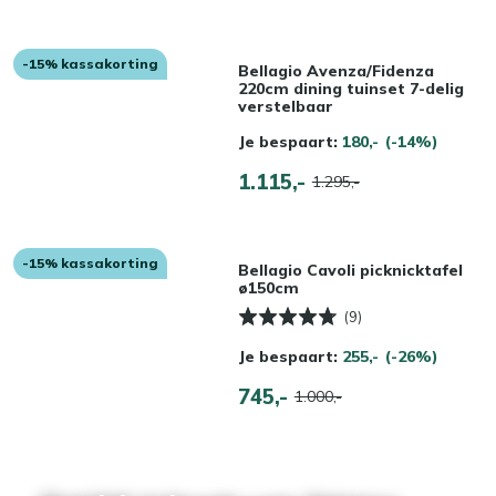
-15% kassakorting
Bellagio Avenza/Fidenza
220cm dining tuinset 7-delig
verstelbaar
Je bespaart:
180,-
(-14%)
1.115,-
1.295,-
-15% kassakorting
Bellagio Cavoli picknicktafel
ø150cm
(9)
Je bespaart:
255,-
(-26%)
745,-
1.000,-