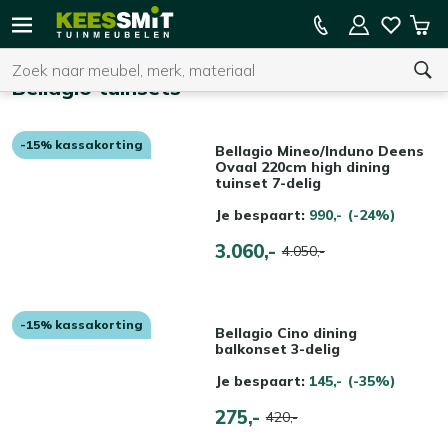
Kees
15% kassakorting op de hele collectie
Win
Smit
Zoeken
Home
Tuinmeubelen
Bellagio tuinsets
-15% kassakorting
U heeft geen product(en) in uw winkelwagen.
Bellagio Mineo/Induno Deens
Ovaal 220cm high dining
tuinset 7-delig
Je bespaart:
990,-
(-24%)
3.060,-
4.050,-
-15% kassakorting
Bellagio Cino dining
balkonset 3-delig
Je bespaart:
145,-
(-35%)
275,-
420,-