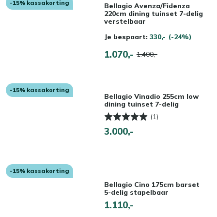
-15% kassakorting
Bellagio Avenza/Fidenza
220cm dining tuinset 7-delig
verstelbaar
Je bespaart:
330,-
(-24%)
1.070,-
1.400,-
-15% kassakorting
Bellagio Vinadio 255cm low
dining tuinset 7-delig
(1)
3.000,-
-15% kassakorting
Bellagio Cino 175cm barset
5-delig stapelbaar
1.110,-