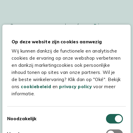
De persoonsgegegevens worden conform ons
Privacy
Statement
en
Cookiebeleid
verwerkt.
Op deze website zijn cookies aanwezig
Wij kunnen dankzij de functionele en analytische
cookies de ervaring op onze webshop verbeteren
Hulp & service
en dankzij marketingcookies ook persoonlijke
inhoud tonen op sites van onze partners. Wil je
Assortiment
de beste winkelervaring? Klik dan op "Oké". Bekijk
Kees Smit Tuinmeubelen
ons
cookiebeleid
en
privacy policy
voor meer
informatie.
Experience Stores XXL
Toestemmingsselectie
Noodzakelijk