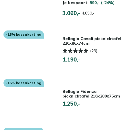
Je bespaart:
990,-
(-24%)
3.060,-
4.050,-
-15% kassakorting
Bellagio Cavoli picknicktafel
220x86x74cm
(23)
1.190,-
-15% kassakorting
Bellagio Fidenza
picknicktafel 216x200x75cm
1.250,-