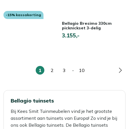
-15% kassakorting
Bellagio Bresimo 330cm
picknickset 3-delig
3.155,-
1
2
3
-
10
U
Pagina
Pagina
Pagina
Pag
lees
momenteel
pagina
Bellagio tuinsets
Bij Kees Smit Tuinmeubelen vind je het grootste
assortiment aan tuinsets van Europa! Zo vind je bij
ons ook Bellagio tuinsets. De Bellagio tuinsets