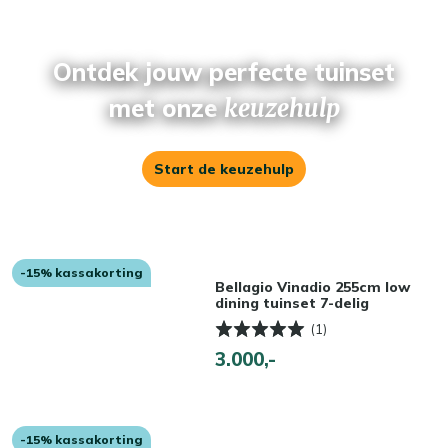
Ontdek jouw perfecte tuinset
met onze
keuzehulp
Start de keuzehulp
-15% kassakorting
Bellagio Vinadio 255cm low
dining tuinset 7-delig
(1)
3.000,-
-15% kassakorting