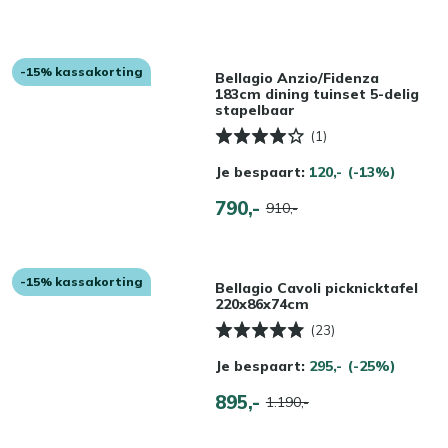
-15% kassakorting
Bellagio Anzio/Fidenza
183cm dining tuinset 5-delig
stapelbaar
(1)
Je bespaart:
120,-
(-13%)
790,-
910,-
-15% kassakorting
Bellagio Cavoli picknicktafel
220x86x74cm
(23)
Je bespaart:
295,-
(-25%)
895,-
1.190,-