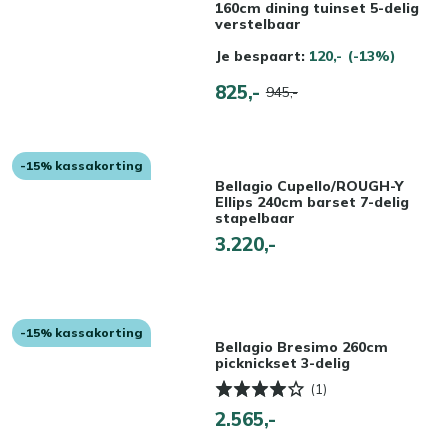
160cm dining tuinset 5-delig
verstelbaar
Je bespaart:
120,-
(-13%)
825,-
945,-
-15% kassakorting
Bellagio Cupello/ROUGH-Y
Ellips 240cm barset 7-delig
stapelbaar
3.220,-
-15% kassakorting
Bellagio Bresimo 260cm
picknickset 3-delig
(1)
2.565,-