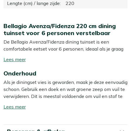
Lengte (cm) / lange zijde
:
220
Bellagio Avenza/Fidenza 220 cm dining
tuinset voor 6 personen verstelbaar
De Bellagio Avenza/Fidenza dining tuinset is een
comfortabele eetset voor 6 personen, ideaal als je graag
lang natafelt en het iedereen lekker naar zijn zin wilt
Toon/verberg
maken. De aluminium tafel en stoelen zijn stevig én licht,
lees
waardoor je de set makkelijk verplaatst als je je terras
Onderhoud
meer
eens anders wilt indelen. De standenstoelen met
Als je diningset vies is geworden, maak je deze eenvoudig
hoofdsteun zorgen ervoor dat je rechtop kunt eten en
schoon. Gebruik een doek en wat groene zeep om vuil te
daarna rustig achterover leunt met een kop koffie.
verwijderen. Dit is meestal voldoende om vuil en stof te
Dankzij het kunststof tafelblad in houtlook heb je wel de
verwijderen. Voor dagelijks vuil is dit vaak al genoeg. Toch
uitstraling van hout, maar niet het bijbehorende
Toon/verberg
raden we aan om je diningset minstens twee keer per
onderhoud. Zoek je een no-nonsense set waar je met het
lees
jaar grondig schoon te maken met een speciale reiniger.
hele gezin of vrienden aan kunt zitten, dan zit je hier
meer
Voor het beste resultaat gebruik je dan onze Kees Smit
goed.