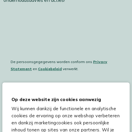
De persoonsgegegevens worden conform ons
Privacy
Statement
en
Cookiebeleid
verwerkt.
Hulp & service
Op deze website zijn cookies aanwezig
Wij kunnen dankzij de functionele en analytische
Assortiment
cookies de ervaring op onze webshop verbeteren
Kees Smit Tuinmeubelen
en dankzij marketingcookies ook persoonlijke
inhoud tonen op sites van onze partners. Wil je
Experience Stores XXL