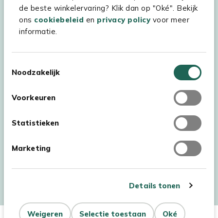
de beste winkelervaring? Klik dan op "Oké". Bekijk
ons
cookiebeleid
en
privacy policy
voor meer
informatie.
Toestemmingsselectie
Noodzakelijk
Voorkeuren
Statistieken
Marketing
Auteursrecht © 2026 - Kees Smit Tuinmeubelen
Algemene voorwaarden
Privacy Statement
Disclaimer
Details tonen
Cookiebeleid
Toegankelijkheidsverklaring
Weigeren
Selectie toestaan
Oké