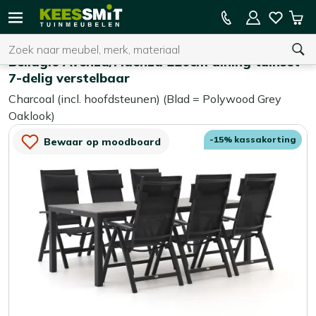
Kees
15% kassakorting op de hele collectie
Win
Smit
Zoeken
Home
Tuinsets
Tuinmeubelen
Bellagio Avenza/Fidenza 220cm dining tuinset
7-delig verstelbaar
Charcoal (incl. hoofdsteunen) (Blad = Polywood Grey
U heeft geen product(en) in uw winkelwagen.
Oaklook)
-15% kassakorting
Bewaar op moodboard