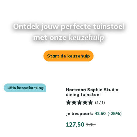
Ontdek jouw perfecte tuinstoel
met onze
keuzehulp
Start de keuzehulp
-15% kassakorting
Hartman Sophie Studio
dining tuinstoel
(171)
Je bespaart:
42,50
(-25%)
127,50
170,-