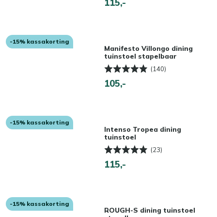
115,-
-15% kassakorting
Manifesto Villongo dining
tuinstoel stapelbaar
(140)
105,-
-15% kassakorting
Intenso Tropea dining
tuinstoel
(23)
115,-
-15% kassakorting
ROUGH-S dining tuinstoel