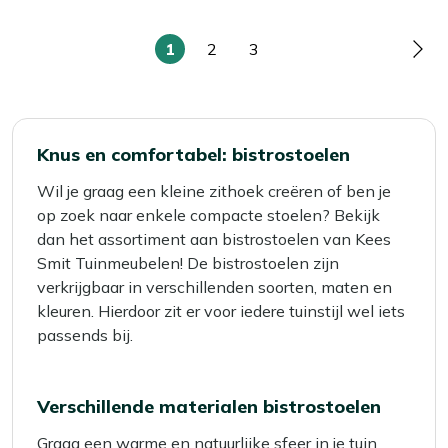
1
2
3
U
Pagina
Pagina
Pag
lees
momenteel
pagina
Knus en comfortabel: bistrostoelen
Wil je graag een kleine zithoek creëren of ben je
op zoek naar enkele compacte stoelen? Bekijk
dan het assortiment aan bistrostoelen van Kees
Smit Tuinmeubelen! De bistrostoelen zijn
verkrijgbaar in verschillenden soorten, maten en
kleuren. Hierdoor zit er voor iedere tuinstijl wel iets
passends bij.
Verschillende materialen bistrostoelen
Graag een warme en natuurlijke sfeer in je tuin