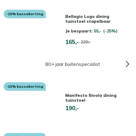
-15% kassakorting
Bellagio Lugo dining
tuinstoel stapelbaar
Je bespaart:
55,-
(-25%)
165,-
220,-
80+ jaar buitenspecialist
-15% kassakorting
Manifesto Rivola dining
tuinstoel
190,-