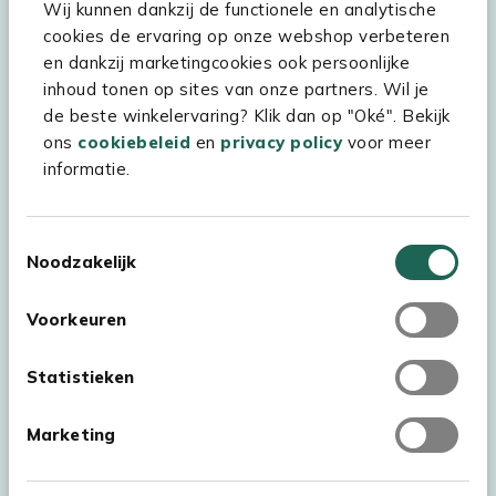
Wij kunnen dankzij de functionele en analytische
cookies de ervaring op onze webshop verbeteren
Hulp & service
en dankzij marketingcookies ook persoonlijke
inhoud tonen op sites van onze partners. Wil je
Assortiment
de beste winkelervaring? Klik dan op "Oké". Bekijk
Kees Smit Tuinmeubelen
ons
cookiebeleid
en
privacy policy
voor meer
informatie.
Experience Stores XXL
Toestemmingsselectie
Noodzakelijk
Voorkeuren
Statistieken
Marketing