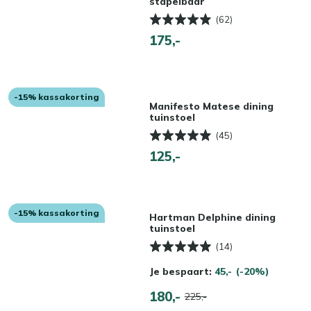
stapelbaar
(62)
175,-
-15% kassakorting
Manifesto Matese dining
tuinstoel
(45)
125,-
-15% kassakorting
Hartman Delphine dining
tuinstoel
(14)
Je bespaart:
45,-
(-20%)
180,-
225,-