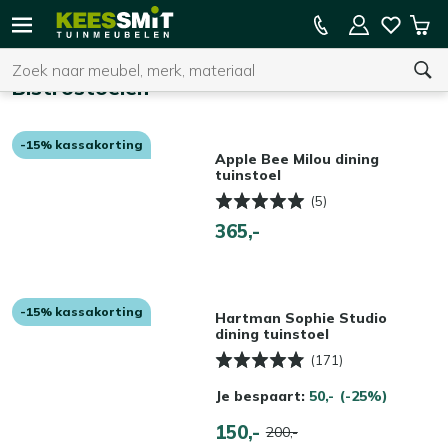
Kees
15% kassakorting op de hele collectie
Win
Smit
Zoeken
Home
Tuinmeubelen
Bistrostoelen
-15% kassakorting
U heeft geen product(en) in uw winkelwagen.
Apple Bee Milou dining
tuinstoel
(5)
365,-
-15% kassakorting
Hartman Sophie Studio
dining tuinstoel
(171)
Je bespaart:
50,-
(-25%)
150,-
200,-