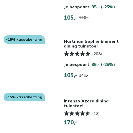
Je bespaart:
35,-
(-25%)
105,-
140,-
-15% kassakorting
Hartman Sophie Element
dining tuinstoel
(208)
Je bespaart:
35,-
(-25%)
105,-
140,-
-15% kassakorting
Intenso Azora dining
tuinstoel
(12)
170,-