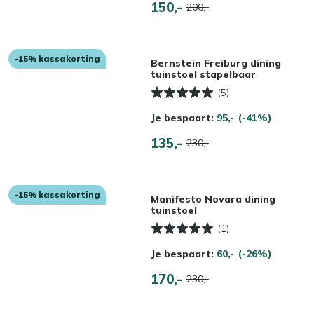
150,-
200,-
-15% kassakorting
Bernstein Freiburg dining
tuinstoel stapelbaar
(5)
Je bespaart:
95,-
(-41%)
135,-
230,-
-15% kassakorting
Manifesto Novara dining
tuinstoel
(1)
Je bespaart:
60,-
(-26%)
170,-
230,-