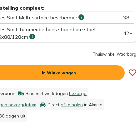
stelling compleet:
ees Smit Multi-surface beschermer
38,-
ees Smit Tuinmeubelhoes stapelbare stoel
42,-
6x88/128cm
Thuiswinkel Waarborg
In Winkelwagen
everbaar
Binnen 3 werkdagen
bezorgd
igen bezorgdatum
Direct
af te halen
in Almelo
30 dagen uit