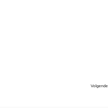
Volgende
ina
Pagin