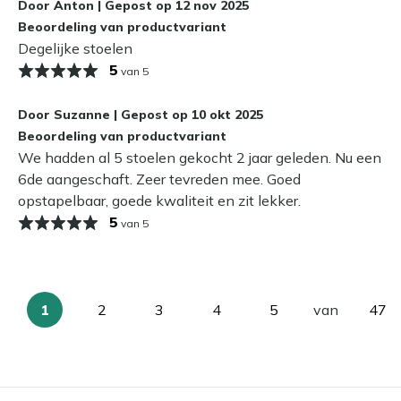
Door
Anton
|
Gepost op
12 nov 2025
Beoordeling van productvariant
Degelijke stoelen
aten staan?
5
van 5
r door buiten te blijven staan. Maar als je de mogelijkheid
Geen zorgen als dat niet lukt: met het juiste onderhoud,
Door
Suzanne
|
Gepost op
10 okt 2025
eschermlaag, kun je jarenlang van je tuinstoel genieten.
Beoordeling van productvariant
We hadden al 5 stoelen gekocht 2 jaar geleden. Nu een
6de aangeschaft. Zeer tevreden mee. Goed
opstapelbaar, goede kwaliteit en zit lekker.
5
van 5
1
2
3
4
5
van
47
U
Pagina
Pagina
Pagina
Pagina
Pag
lees
momenteel
pagina