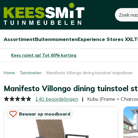
Kees
Zoeken
105,-
Smit
Tuinmeubelen
Assortiment
Buitenmomenten
Experience Stores XXL
T
Open/sluit
Open/sluit
Open/sluit
Menu
Menu
Menu
Kees ruimt op! Tot 60% korting
Home
Tuinstoelen
Manifesto Villongo dining tuinstoel stapelbaar
Manifesto Villongo dining tuinstoel s
140 beoordelingen
Kubu (Frame = Charcoa
Bewaar op moodboard