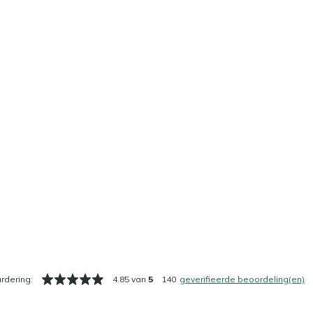
rdering:
4.85 van
5
140
geverifieerde beoordeling(en)