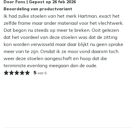
Door
Fons
|
Gepost op
26 feb 2026
wel zo fijn!
Beoordeling van productvariant
Ik had zulke stoelen van het merk Hartman, exact het
Kan ik mijn tuinstoel het hele jaar buiten l
zelfde frame maar ander materiaal voor het vlechtwerk.
Ja, dat kan! Onze tuinmeubelen zijn gemaakt om het hele jaa
Dat begon nu steeds op meer te breken. Ooit gelezen
hebt om je stoelen binnen op te bergen, is dat altijd beter. 
dat het voordeel van deze stoelen was dat de zitting
zoals regelmatig schoonmaken en het aanbrengen van een b
kon worden verwisseld maar daar blijkt nu geen sprake
meer van te zijn. Omdat ik ze mooi vond daarom toch
weer deze stoelen aangeschaft en hoop dat die
tenminste evenlang meegaan dan de oude.
5
van 5