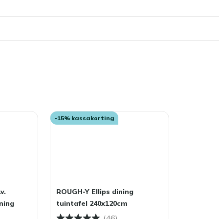
-15% kassakorting
v.
ROUGH-Y Ellips dining
ning
tuintafel 240x120cm
(46)