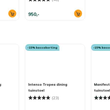
950,-
-15% kassakorting
-15% kass
g
Intenso Tropea dining
Manifest
tuinstoel
tuinstoe
(23)