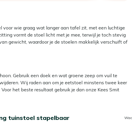
l voor wie graag wat langer aan tafel zit, met een luchtige
ing vormt de stoel licht met je mee, terwijl je toch stevig
t van gewicht, waardoor je de stoelen makkelijk verschuift of
htbestendig, zodat je stoel buiten netjes blijft, seizoen na
e stoelen zo op elkaar en zet je ze compact weg.
choon. Gebruik een doek en wat groene zeep om vuil te
 elkaar en bespaart ruimte
erwijderen. Wij raden aan om je eetstoel minstens twee keer
stoel eenvoudig aan en van tafel
 Voor het beste resultaat gebruik je dan onze Kees Smit
je prettig zit aan tafel
r. Dit lijkt handig, maar kan het materiaal beschadigen.
jk combineert met je huidige tuinset
ng tuinstoel stapelbaar
Waa
 Dan kun je een beschermende laag aanbrengen met onze
anger mooi en hoef je minder vaak schoon te maken. Dat is