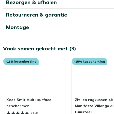
Bezorgen & afhalen
Retourneren & garantie
Montage
Vaak samen gekocht met (3)
-15% kassakorting
-15% kassakorting
Kees Smit Multi-surface
Zit- en rugkussen t.b.
beschermer
Manifesto Villongo di
tuinstoel
(14)