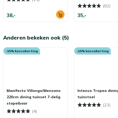
(92)
38,-
35,-
Anderen bekeken ook (5)
-15% kassakorting
-15% kassakorting
Manifesto Villongo/Menzano
Intenso Tropea dinin
220cm dining tuinset 7-delig
tuinstoel
stapelbaar
(23)
(4)