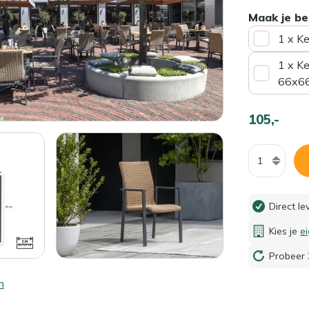
Maak je be
1 x K
1 x K
66x6
105,-
Aantal
Direct l
Kies je
e
Probeer 
n