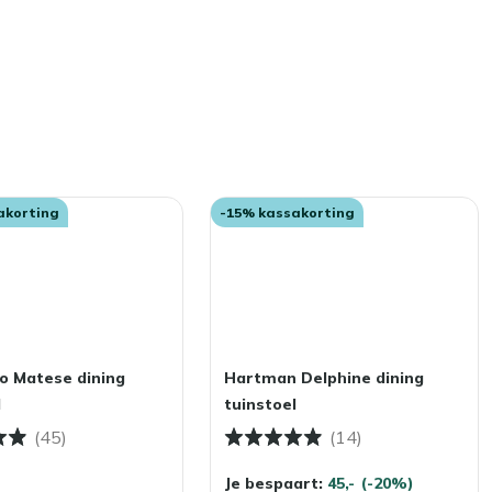
akorting
-15% kassakorting
o Matese dining
Hartman Delphine dining
l
tuinstoel
(45)
(14)
Je bespaart:
45,-
(-20%)