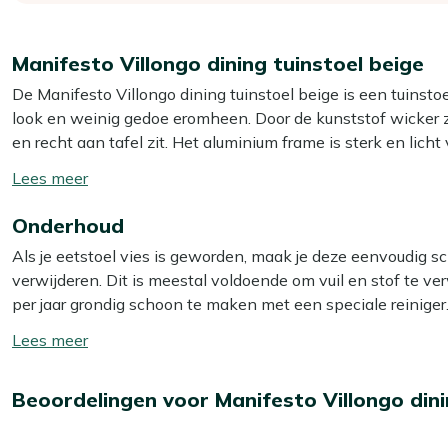
Manifesto Villongo dining tuinstoel beige
De Manifesto Villongo dining tuinstoel beige is een tuinstoe
look en weinig gedoe eromheen. Door de kunststof wicker zitt
en recht aan tafel zit. Het aluminium frame is sterk en lich
verplaatst als je je terras anders wilt indelen. Wicker is voc
Toon/verberg
seizoen. En ben je klaar met buiten zitten? Dan stapel je d
lees
Onderhoud
meer
Eigenschappen
Als je eetstoel vies is geworden, maak je deze eenvoudig s
Stapelbare stoel:
je zet meerdere stoelen makkelijk op
verwijderen. Dit is meestal voldoende om vuil en stof te v
Aluminium frame:
licht van gewicht, dus je schuift de 
per jaar grondig schoon te maken met een speciale reiniger.
Wicker zitting:
vochtbestendig en licht verend waardoor 
Multi-surface reiniger. Let op: gebruik géén hogedrukreinige
Toon/verberg
Beige met grijs frame:
neutrale kleuren die je makkeli
lees
Extra bescherming
meer
Bekijk meer Tuinstoelen
Beoordelingen voor Manifesto Villongo dini
Wil je je eetstoel extra beschermen tegen water en vuil?
Bekijk meer Dining stoelen
Kees Smit Multi-surface beschermer. Zo blijft je eetstoel l