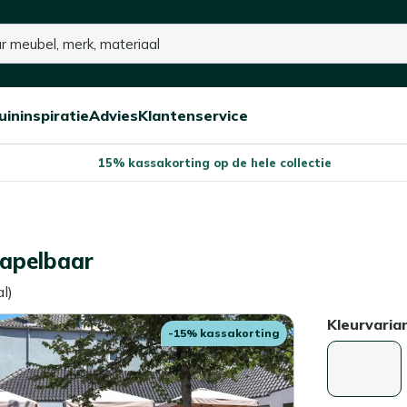
uininspiratie
Advies
Klantenservice
Open/sluit
Open/sluit
Open/sluit
Menu
Menu
Menu
15% kassakorting op de hele collectie
tapelbaar
l)
Kleurvaria
-15% kassakorting