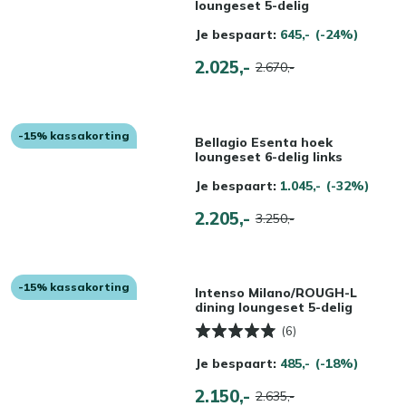
loungeset 5-delig
Je bespaart:
645,-
(-24%)
2.025,-
2.670,-
-15% kassakorting
Bellagio Esenta hoek
loungeset 6-delig links
Je bespaart:
1.045,-
(-32%)
2.205,-
3.250,-
-15% kassakorting
Intenso Milano/ROUGH-L
dining loungeset 5-delig
(6)
Je bespaart:
485,-
(-18%)
2.150,-
2.635,-