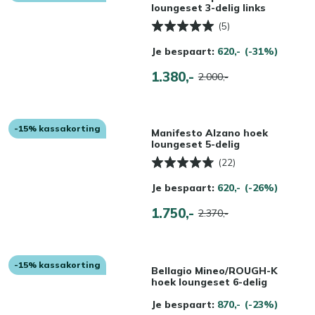
loungeset 3-delig links
(5)
Je bespaart:
620,-
(-31%)
1.380,-
2.000,-
-15% kassakorting
Manifesto Alzano hoek
loungeset 5-delig
(22)
Je bespaart:
620,-
(-26%)
1.750,-
2.370,-
-15% kassakorting
Bellagio Mineo/ROUGH-K
hoek loungeset 6-delig
Je bespaart:
870,-
(-23%)