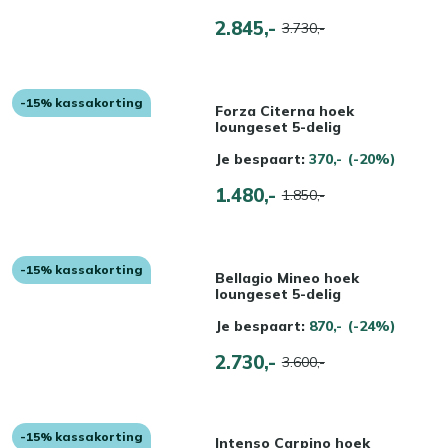
2.845,-
3.730,-
-15% kassakorting
Forza Citerna hoek
loungeset 5-delig
Je bespaart:
370,-
(-20%)
1.480,-
1.850,-
-15% kassakorting
Bellagio Mineo hoek
loungeset 5-delig
Je bespaart:
870,-
(-24%)
2.730,-
3.600,-
-15% kassakorting
Intenso Carpino hoek