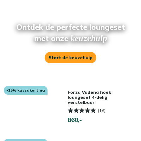
Ontdek de perfecte loungeset
met onze
keuzehulp
Start de keuzehulp
-15% kassakorting
Forza Vadena hoek
loungeset 4-delig
verstelbaar
(18)
860,-