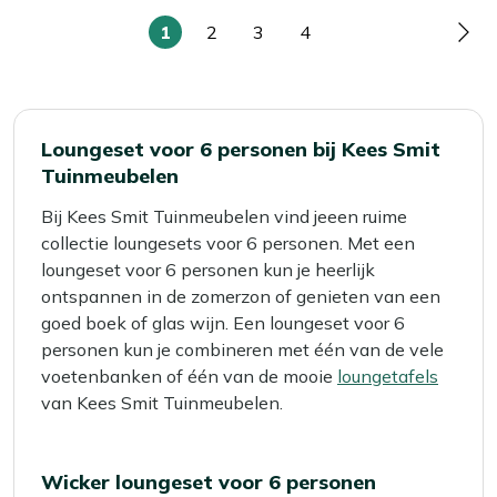
1
2
3
4
U
Pagina
Pagina
Pagina
Pag
lees
momenteel
pagina
Loungeset voor 6 personen bij Kees Smit
Tuinmeubelen
Bij Kees Smit Tuinmeubelen vind jeeen ruime
collectie loungesets voor 6 personen. Met een
loungeset voor 6 personen kun je heerlijk
ontspannen in de zomerzon of genieten van een
goed boek of glas wijn. Een loungeset voor 6
personen kun je combineren met één van de vele
voetenbanken of één van de mooie
loungetafels
van Kees Smit Tuinmeubelen.
Wicker loungeset voor 6 personen