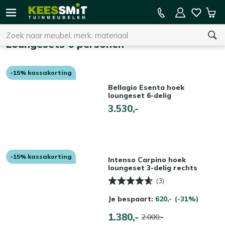
Kees
15% kassakorting op de hele collectie
Win
Smit
Zoeken
Home
Tuinmeubelen
Loungesets 6 personen
-15% kassakorting
U heeft geen product(en) in uw winkelwagen.
Bellagio Esenta hoek
loungeset 6-delig
3.530,-
-15% kassakorting
Intenso Carpino hoek
loungeset 3-delig rechts
(3)
Je bespaart:
620,-
(-31%)
1.380,-
2.000,-