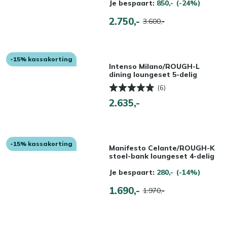
Je bespaart:
850,-
(-24%)
2.750,-
3.600,-
-15% kassakorting
Intenso Milano/ROUGH-L
dining loungeset 5-delig
(6)
2.635,-
-15% kassakorting
Manifesto Celante/ROUGH-K
stoel-bank loungeset 4-delig
Je bespaart:
280,-
(-14%)
1.690,-
1.970,-