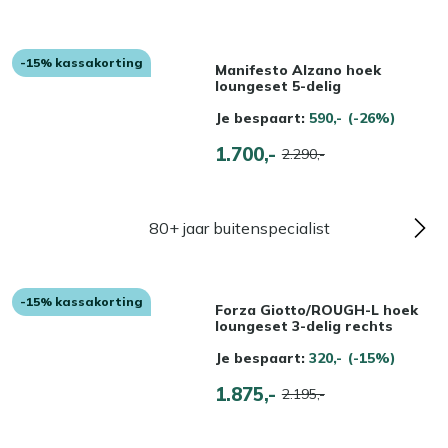
-15% kassakorting
Manifesto Alzano hoek
loungeset 5-delig
Je bespaart:
590,-
(-26%)
1.700,-
2.290,-
80+ jaar buitenspecialist
-15% kassakorting
Forza Giotto/ROUGH-L hoek
loungeset 3-delig rechts
Je bespaart:
320,-
(-15%)
1.875,-
2.195,-