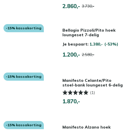
2.860,-
3.730,-
-15% kassakorting
Bellagio Pizzoli/Pito hoek
loungeset 7-delig
Je bespaart:
1.380,-
(-53%)
1.200,-
2.580,-
-15% kassakorting
Manifesto Celante/Pito
stoel-bank loungeset 6-delig
(1)
1.870,-
-15% kassakorting
Manifesto Alzano hoek