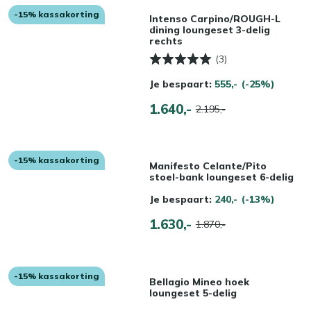
-15% kassakorting
Intenso Carpino/ROUGH-L
dining loungeset 3-delig
rechts
(3)
Je bespaart:
555,-
(-25%)
1.640,-
2.195,-
-15% kassakorting
Manifesto Celante/Pito
stoel-bank loungeset 6-delig
Je bespaart:
240,-
(-13%)
1.630,-
1.870,-
-15% kassakorting
Bellagio Mineo hoek
loungeset 5-delig