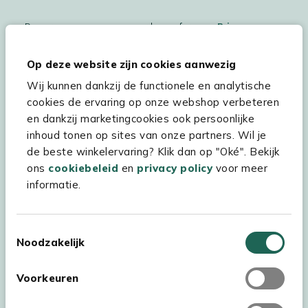
De persoonsgegegevens worden conform ons
Privacy
Statement
en
Cookiebeleid
verwerkt.
Op deze website zijn cookies aanwezig
Wij kunnen dankzij de functionele en analytische
cookies de ervaring op onze webshop verbeteren
Hulp & service
en dankzij marketingcookies ook persoonlijke
inhoud tonen op sites van onze partners. Wil je
Assortiment
de beste winkelervaring? Klik dan op "Oké". Bekijk
Kees Smit Tuinmeubelen
ons
cookiebeleid
en
privacy policy
voor meer
informatie.
Experience Stores XXL
Toestemmingsselectie
Noodzakelijk
Voorkeuren