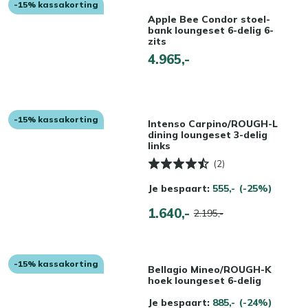
-15% kassakorting
Apple Bee Condor stoel-
bank loungeset 6-delig 6-
zits
4.965,-
-15% kassakorting
Intenso Carpino/ROUGH-L
dining loungeset 3-delig
links
(2)
Je bespaart:
555,-
(-25%)
1.640,-
2.195,-
-15% kassakorting
Bellagio Mineo/ROUGH-K
hoek loungeset 6-delig
Je bespaart:
885,-
(-24%)