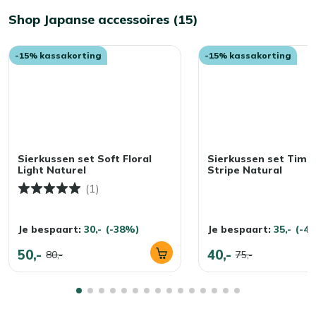
Shop Japanse accessoires (15)
-15% kassakorting
-15% kassakorting
Sierkussen set Soft Floral
Sierkussen set Time
Light Naturel
Stripe Natural
(1)
Je bespaart:
30,-
(-38%)
Je bespaart:
35,-
(-4
50,-
40,-
80,-
75,-