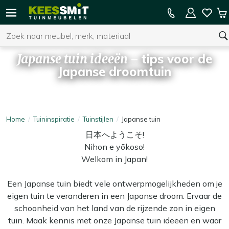
Kees
15% kassakorting op de hele collectie
W
Smit
Zoeken
Tuinmeubelen
Japanse tuin ideeën
– tips voor de
Japanse droomtuin
U heeft geen product(en) in uw winkelwagen.
Home
Tuininspiratie
Tuinstijlen
Japanse tuin
日本へようこそ!
Nihon e yōkoso!
Welkom in Japan!
Een Japanse tuin biedt vele ontwerpmogelijkheden om je
eigen tuin te veranderen in een Japanse droom. Ervaar de
schoonheid van het land van de rijzende zon in eigen
tuin. Maak kennis met onze Japanse tuin ideeën en waar