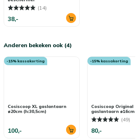
(14)
38,-
Anderen bekeken ook (4)
-15% kassakorting
-15% kassakorting
Cosiscoop XL gaslantaarn
Cosiscoop Original
ø20cm (h:30,5cm)
gaslantaarn ø16cm (
(49)
100,-
80,-