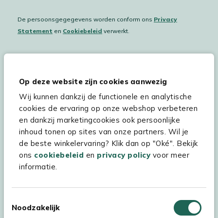
De persoonsgegegevens worden conform ons
Privacy
Statement
en
Cookiebeleid
verwerkt.
Hulp & service
Op deze website zijn cookies aanwezig
Wij kunnen dankzij de functionele en analytische
Assortiment
cookies de ervaring op onze webshop verbeteren
Kees Smit Tuinmeubelen
en dankzij marketingcookies ook persoonlijke
inhoud tonen op sites van onze partners. Wil je
Experience Stores XXL
de beste winkelervaring? Klik dan op "Oké". Bekijk
ons
cookiebeleid
en
privacy policy
voor meer
informatie.
Toestemmingsselectie
Noodzakelijk