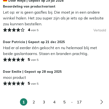
Door
Ninja
|
Gepost op
29 jul 2026
gascartouche, die eenvoudig verkrijgbaar is bij de
Beoordeling van productvariant
bouwmarkt. De bediening is simpel: draai het gasblikje
Let op: er is geen gasfles bij. Die moet je in een andere
onderaan vast, steek de vlam aan en regel de grootte van
winkel halen. Het zou super zijn als je iets op de website
de vlam met de draaiknop. Gemiddeld brandt de
zou kunnen bestellen.
Cosiscoop 5 tot 6 uur op één gascartouche. Dankzij het
4
van 5
Vertaald
ingebouwde veiligheidsventiel sluit het gasblikje zichzelf
af als dat nodig is, wat extra veiligheid biedt. De
Door
Patricia
|
Gepost op
21 dec 2025
meegeleverde grijze kiezelstenen zorgen voor een mooie
Had er al eerder één gekocht en nu helemaal blij met
afwerking.
beide gaslantaarns. Staan en branden prachtig..
5
van 5
Of je de Cosiscoop cadeau geeft of zelf gebruikt, deze
lantaarn is altijd een eyecatcher. Tip: wil je je tafel
Door
Emilie
|
Gepost op
28 aug 2025
beschermen? Berg de lantaarn op als je hem niet gebruikt
mooi product
en laat hem niet onnodig buiten op tafel staan, zo
5
van 5
voorkom je kringen.
Bekijk meer Gaslantaarns
1
2
3
4
5
-
17
Bekijk meer Tafelhaarden
U
Pagina
Pagina
Pagina
Pagina
Pagina
Pag