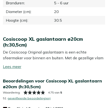
Branduren
:
5 - 6 uur
Diameter (cm)
:
20
Hoogte (cm)
:
30.5
Cosiscoop XL gaslantaarn ø20cm
(h:30,5cm)
De Cosiscoop Original gaslantaarn is een echte
sfeermaker voor binnen en buiten. Met de gezellige vlam
zorg je meteen voor een warme en knusse sfeer, perfect
Toon/verberg
voor een avondje met vrienden of familie. Zet hem op
lees
tafel tijdens het eten of gebruik hem als mooie decoratie
meer
Beoordelingen voor Cosiscoop XL gaslantaarn
– hij trekt zeker de aandacht. Je kunt kiezen uit zwart
ø20cm (h:30,5cm)
glas, dus er is altijd wel een versie die bij jouw stijl past.
Waardering:
4.75 van
5
Eigenschappen
51
geverifieerde beoordeling(en)
Deze gaslantaarn werkt op een universele 190 gram