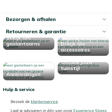
Bekijk meer Vuur & terrasverwarming
lees
momenteel
pagina
Bezorgen & afhalen
Retourneren & garantie
Bekijk alle
gaslantaarns
Bekijk alle
accessoires
Ontdek jouw
tuinstijl
Aanbiedingen
Hulp & service
Bezoek de
klantenservice
Laat je adviseren in één van onze
Experience Stores