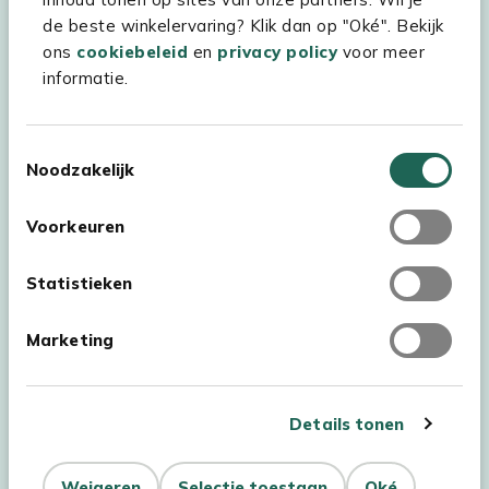
Assortiment
de beste winkelervaring? Klik dan op "Oké". Bekijk
Kees Smit Tuinmeubelen
ons
cookiebeleid
en
privacy policy
voor meer
informatie.
Experience Stores XXL
Toestemmingsselectie
Noodzakelijk
Voorkeuren
Statistieken
Marketing
Details tonen
Auteursrecht © 2026 - Kees Smit Tuinmeubelen
Weigeren
Selectie toestaan
Oké
Algemene voorwaarden
Privacy Statement
Disclaimer