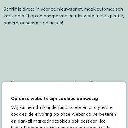
Schrijf je direct in voor de nieuwsbrief, maak automatisch
kans en blijf op de hoogte van de nieuwste tuininspiratie,
onderhoudsadvies en acties!
De persoonsgegegevens worden conform ons
Privacy
Statement
en
Cookiebeleid
verwerkt.
Op deze website zijn cookies aanwezig
Wij kunnen dankzij de functionele en analytische
cookies de ervaring op onze webshop verbeteren
Hulp & service
en dankzij marketingcookies ook persoonlijke
inhoud tonen op sites van onze partners. Wil je