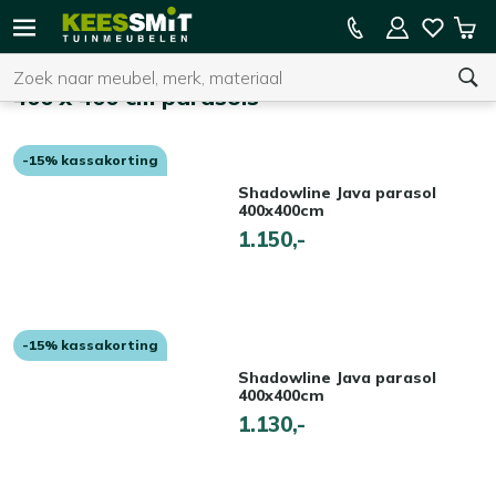
Kees
15% kassakorting op de hele collectie
Win
Smit
Zoeken
Home
Tuinmeubelen
400 x 400 cm parasols
-15% kassakorting
U heeft geen product(en) in uw winkelwagen.
Shadowline Java parasol
400x400cm
1.150,-
-15% kassakorting
Shadowline Java parasol
400x400cm
1.130,-