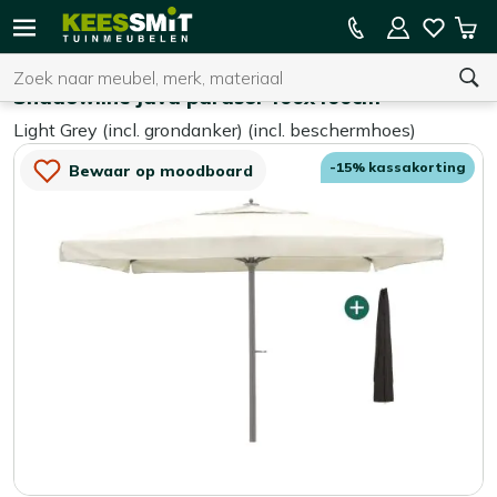
Kees
15% kassakorting op de hele collectie
Win
Smit
Zoeken
Home
Parasols
Tuinmeubelen
Shadowline Java parasol 400x400cm
Light Grey (incl. grondanker) (incl. beschermhoes)
U heeft geen product(en) in uw winkelwagen.
-15% kassakorting
Bewaar op moodboard