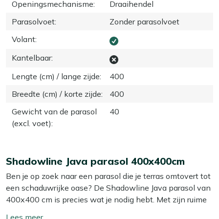
Openingsmechanisme
:
Draaihendel
Parasolvoet
:
Zonder parasolvoet
Volant
:
Kantelbaar
:
Lengte (cm) / lange zijde
:
400
Breedte (cm) / korte zijde
:
400
Gewicht van de parasol
40
(excl. voet)
:
Shadowline Java parasol 400x400cm
Ben je op zoek naar een parasol die je terras omtovert tot
een schaduwrijke oase? De Shadowline Java parasol van
400x400 cm is precies wat je nodig hebt. Met zijn ruime
schaduwoppervlakte biedt hij plek voor 8 tot 10
Toon/verberg