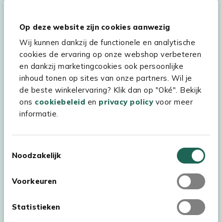
Hulp & service
Op deze website zijn cookies aanwezig
Wij kunnen dankzij de functionele en analytische
Assortiment
cookies de ervaring op onze webshop verbeteren
Kees Smit Tuinmeubelen
en dankzij marketingcookies ook persoonlijke
inhoud tonen op sites van onze partners. Wil je
Experience Stores XXL
de beste winkelervaring? Klik dan op "Oké". Bekijk
ons
cookiebeleid
en
privacy policy
voor meer
informatie.
Toestemmingsselectie
Noodzakelijk
Voorkeuren
Statistieken