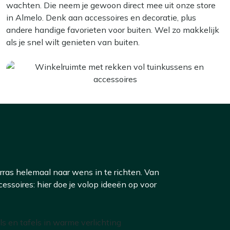
wachten. Die neem je gewoon direct mee uit onze store
in Almelo. Denk aan accessoires en decoratie, plus
andere handige favorieten voor buiten. Wel zo makkelijk
als je snel wilt genieten van buiten.
rras helemaal naar wens in te richten. Van
ssoires: hier doe je volop ideeën op voor