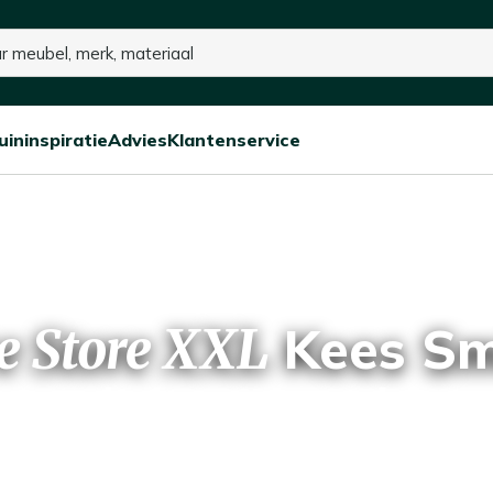
15% kassakorting op de hele collectie
uininspiratie
Advies
Klantenservice
Open/sluit
Open/sluit
Open/sluit
Menu
Menu
Menu
Kees Sm
e Store XXL
 voor buiten en maak van 