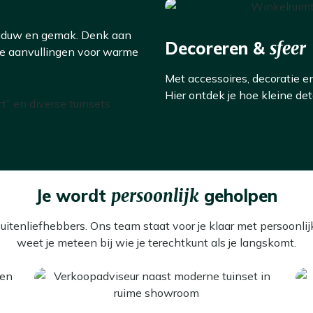
haduw en gemak. Denk aan
Decoreren &
sfeer
le aanvullingen voor warme
Met accessoires, decoratie e
Hier ontdek je hoe kleine det
Je wordt
persoonlijk
geholpen
buitenliefhebbers. Ons team staat voor je klaar met persoonl
weet je meteen bij wie je terechtkunt als je langskomt.