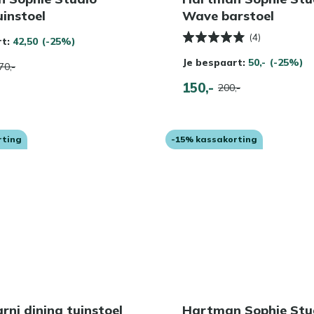
uinstoel
Wave barstoel
(4)
rt:
42,50
(-25%)
Je bespaart:
50,-
(-25%)
70,-
150,-
200,-
rting
-15% kassakorting
rni dining tuinstoel
Hartman Sophie Stu