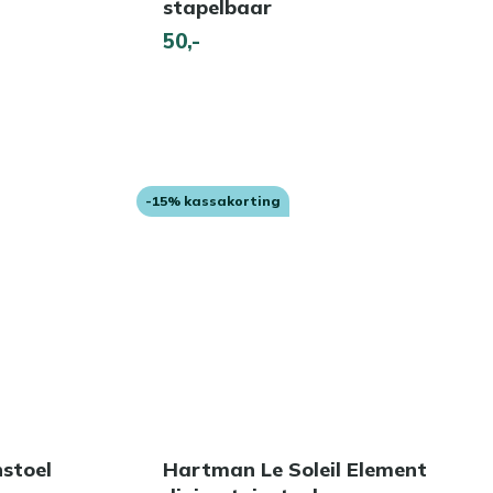
stapelbaar
50,-
-15% kassakorting
nstoel
Hartman Le Soleil Element