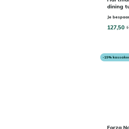
dining t
Je bespaa
127,50
1
-15% kassako
Forza Na