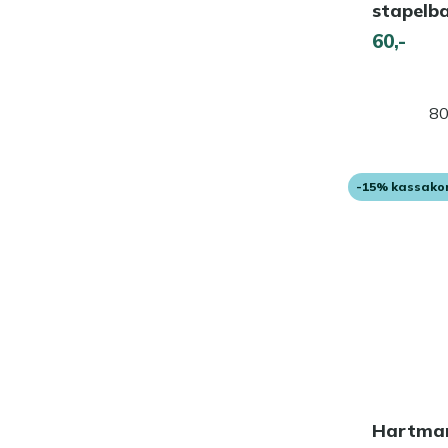
stapelb
60,-
80
-15% kassako
Hartman