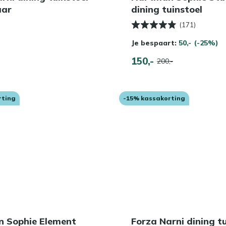
aar
dining tuinstoel
(171)
Je bespaart:
50,-
(-25%)
150,-
200,-
rting
-15% kassakorting
 Sophie Element
Forza Narni dining t