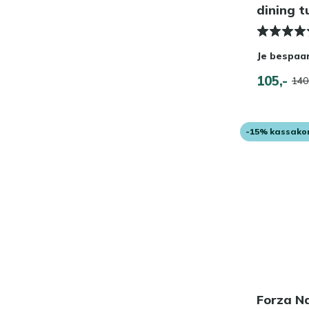
dining t
Je bespaa
105,-
140
-15% kassako
Forza Na