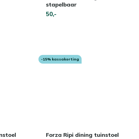
stapelbaar
50,-
-15% kassakorting
nstoel
Forza Ripi dining tuinstoel