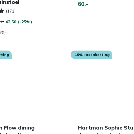
uinstoel
60,-
(171)
rt:
42,50
(-25%)
70,-
rting
-15% kassakorting
 Flow dining
Hartman Sophie Stu