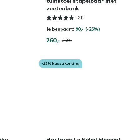
tuinstoel stapelbaar met
voetenbank
(21)
Je bespaart:
90,-
(-26%)
260,-
350,-
-15% kassakorting
dio
Hartman Le Soleil Element