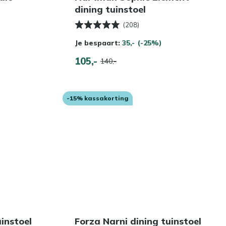
dining tuinstoel
(208)
Je bespaart:
35,-
(-25%)
105,-
140,-
-15% kassakorting
uinstoel
Forza Narni dining tuinstoel