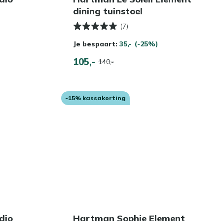
dining tuinstoel
(7)
Je bespaart:
35,-
(-25%)
105,-
140,-
-15% kassakorting
dio
Hartman Sophie Element