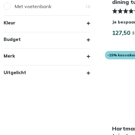
dining t
Met voetenbank
(1)
Je bespaa
Kleur
127,50
1
Budget
-15% kassako
Merk
Uitgelicht
Hartman