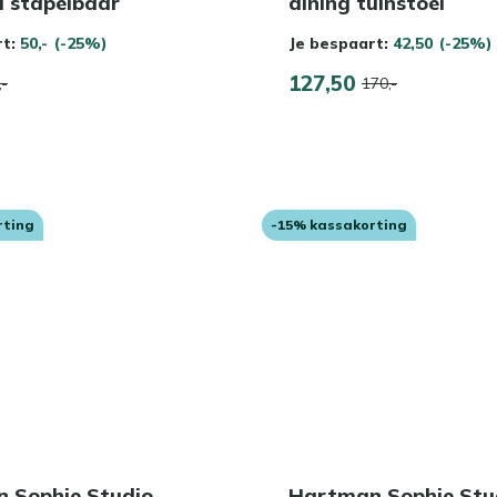
l stapelbaar
dining tuinstoel
rt:
50,-
(-25%)
Je bespaart:
42,50
(-25%)
127,50
,-
170,-
rting
-15% kassakorting
 Sophie Studio
Hartman Sophie Stu