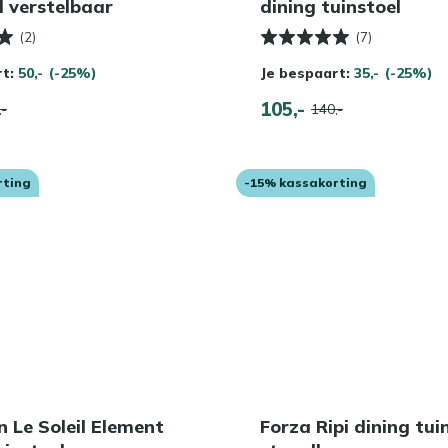
l verstelbaar
dining tuinstoel
(2)
(7)
rt:
50,-
(-25%)
Je bespaart:
35,-
(-25%)
105,-
,-
140,-
rting
-15% kassakorting
 Le Soleil Element
Forza Ripi dining tui