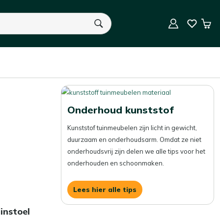
9.5/10 (59.000+ beoordelingen)
Win
elen per pagina
Sorteer op
U heeft geen product(en) in uw winkelwagen.
Onderhoud kunststof
Kunststof tuinmeubelen zijn licht in gewicht,
duurzaam en onderhoudsarm. Omdat ze niet
onderhoudsvrij zijn delen we alle tips voor het
onderhouden en schoonmaken.
Lees hier alle tips
instoel