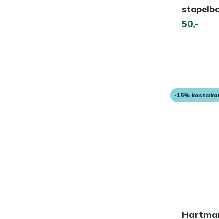
stapelb
50,-
-15% kassako
Hartman