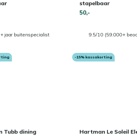
aar
stapelbaar
50,-
+ jaar buitenspecialist
9.5/10 (59.000+ beoo
rting
-15% kassakorting
 Tubb dining
Hartman Le Soleil E