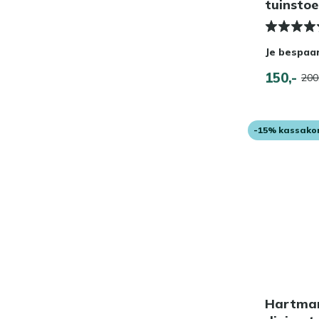
tuinstoe
Je bespaa
150,-
200
-15% kassako
Hartman