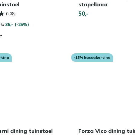
uinstoel
stapelbaar
50,-
(208)
rt:
35,-
(-25%)
,-
rting
-15% kassakorting
rni dining tuinstoel
Forza Vico dining tui