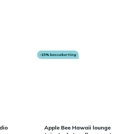
-15% kassakorting
dio
Apple Bee Hawaii lounge