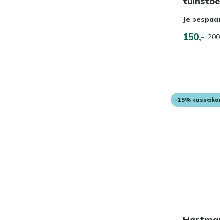
tuinstoe
Je bespaa
150,-
200
-15% kassako
Hartman