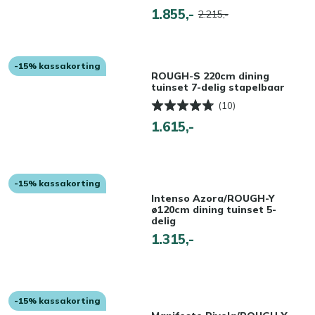
1.855,-
2.215,-
-15% kassakorting
ROUGH-S 220cm dining
tuinset 7-delig stapelbaar
(10)
1.615,-
-15% kassakorting
Intenso Azora/ROUGH-Y
ø120cm dining tuinset 5-
delig
1.315,-
-15% kassakorting