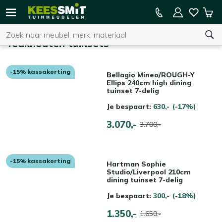
Kees
15% kassakorting op de hele collectie
Win
Smit
Zoeken
Home
Tuinmeubelen
Teakhouten tuinsets
-15% kassakorting
U heeft geen product(en) in uw winkelwagen.
Bellagio Mineo/ROUGH-Y
Ellips 240cm high dining
tuinset 7-delig
Je bespaart:
630,-
(-17%)
3.070,-
3.700,-
-15% kassakorting
Hartman Sophie
Studio/Liverpool 210cm
dining tuinset 7-delig
Je bespaart:
300,-
(-18%)
1.350,-
1.650,-