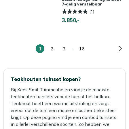
7-delig verstelbaar
(1)
3.850,-
1
2
3
-
16
U
Pagina
Pagina
Pagina
Pag
lees
momenteel
pagina
Teakhouten tuinset kopen?
Bij Kees Smit Tuinmeubelen vind je de mooiste
teakhouten tuinsets voor de tuin of het balkon.
Teakhout heeft een warme uitstraling en zorgt
ervoor dat de tuin een mooie en authentieke sfeer
krijgt. Op deze pagina vind je een aanbod tuinsets
in allerlei verschillende soorten. Zo hebben we