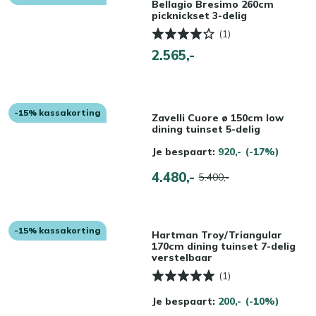
Bellagio Bresimo 260cm
picknickset 3-delig
(1)
2.565,-
-15% kassakorting
Zavelli Cuore ø 150cm low
dining tuinset 5-delig
Je bespaart:
920,-
(-17%)
4.480,-
5.400,-
-15% kassakorting
Hartman Troy/Triangular
170cm dining tuinset 7-delig
verstelbaar
(1)
Je bespaart:
200,-
(-10%)