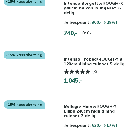
-15% kassakorting
Intenso Borgetto/ROUGH-K
ø40cm balkon loungeset 3-
delig
Je bespaart:
300,-
(-29%)
740,-
1.040,-
-15% kassakorting
Intenso Tropea/ROUGH-Y ø
120cm dining tuinset 5-delig
(3)
1.045,-
-15% kassakorting
Bellagio Mineo/ROUGH-Y
Ellips 240cm high dining
tuinset 7-delig
Je bespaart:
630,-
(-17%)