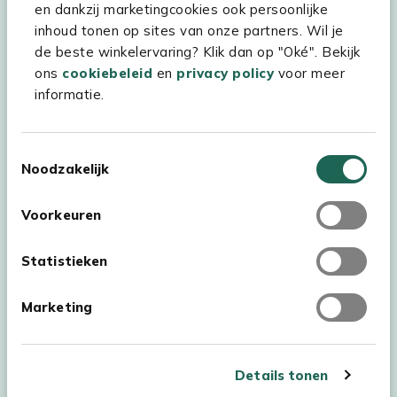
Hulp & service
en dankzij marketingcookies ook persoonlijke
inhoud tonen op sites van onze partners. Wil je
Assortiment
de beste winkelervaring? Klik dan op "Oké". Bekijk
Kees Smit Tuinmeubelen
ons
cookiebeleid
en
privacy policy
voor meer
informatie.
Experience Stores XXL
Toestemmingsselectie
Noodzakelijk
Voorkeuren
Statistieken
Marketing
Details tonen
Auteursrecht © 2026 - Kees Smit Tuinmeubelen