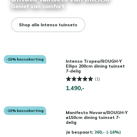
Geniet van comfort
Shop alle Intenso tuinsets
-15% kassakorting
Intenso Tropea/ROUGH-Y
Ellips 200cm dining tuinset
7-delig
(1)
1.490,-
-15% kassakorting
Manifesto Novara/ROUGH-Y
ø150cm dining tuinset 7-
delig
Je bespaart:
360,-
(-16%)