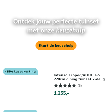
Ontdek jouw perfecte tuinset
met onze
keuzehulp
Start de keuzehulp
-15% kassakorting
Intenso Tropea/ROUGH-S
220cm dining tuinset 7-delig
(5)
1.255,-