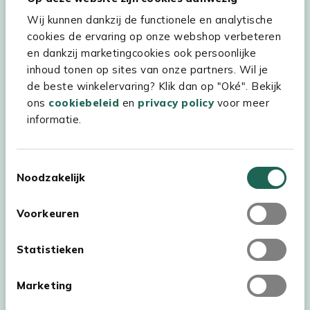
Wij kunnen dankzij de functionele en analytische
cookies de ervaring op onze webshop verbeteren
Hulp & service
en dankzij marketingcookies ook persoonlijke
inhoud tonen op sites van onze partners. Wil je
Assortiment
de beste winkelervaring? Klik dan op "Oké". Bekijk
Kees Smit Tuinmeubelen
ons
cookiebeleid
en
privacy policy
voor meer
informatie.
Experience Stores XXL
Toestemmingsselectie
Noodzakelijk
Voorkeuren
Statistieken
Marketing