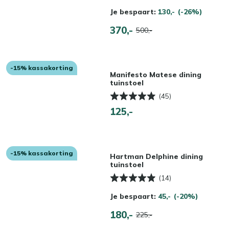
Je bespaart:
130,-
(-26%)
370,-
500,-
-15% kassakorting
Manifesto Matese dining
tuinstoel
(45)
125,-
-15% kassakorting
Hartman Delphine dining
tuinstoel
(14)
Je bespaart:
45,-
(-20%)
180,-
225,-