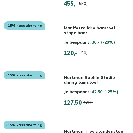
455,-
550,-
-15% kassakorting
Manifesto Idro barstoel
stapelbaar
Je bespaart:
30,-
(-20%)
120,-
150,-
-15% kassakorting
Hartman Sophie Studio
dining tuinstoel
Je bespaart:
42,50
(-25%)
127,50
170,-
-15% kassakorting
Hartman Troy standenstoel