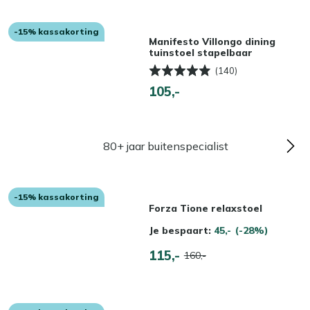
-15% kassakorting
Manifesto Villongo dining
tuinstoel stapelbaar
(140)
105,-
80+ jaar buitenspecialist
-15% kassakorting
Forza Tione relaxstoel
Je bespaart:
45,-
(-28%)
115,-
160,-