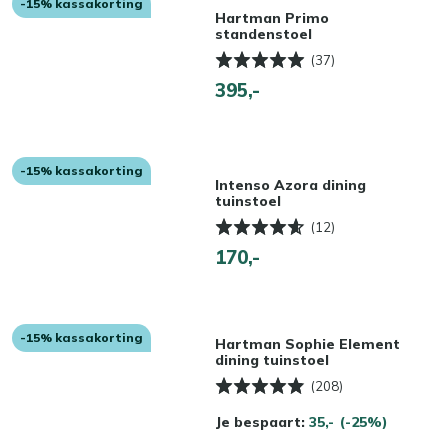
-15% kassakorting
Hartman Primo
standenstoel
(37)
395,-
-15% kassakorting
Intenso Azora dining
tuinstoel
(12)
170,-
-15% kassakorting
Hartman Sophie Element
dining tuinstoel
(208)
Je bespaart:
35,-
(-25%)