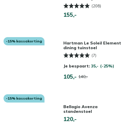
(208)
155,-
-15% kassakorting
Hartman Le Soleil Element
dining tuinstoel
(7)
Je bespaart:
35,-
(-25%)
105,-
140,-
-15% kassakorting
Bellagio Avenza
standenstoel
120,-