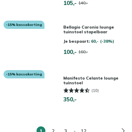
105,-
140,-
-15% kassakorting
Bellagio Caronia lounge
tuinstoel stapelbaar
Je bespaart:
60,-
(-38%)
100,-
160,-
-15% kassakorting
Manifesto Celante lounge
tuinstoel
(10)
350,-
1
2
3
-
12