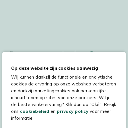
De persoonsgegegevens worden conform ons
Privacy
Statement
en
Cookiebeleid
verwerkt.
Op deze website zijn cookies aanwezig
Wij kunnen dankzij de functionele en analytische
cookies de ervaring op onze webshop verbeteren
Hulp & service
en dankzij marketingcookies ook persoonlijke
inhoud tonen op sites van onze partners. Wil je
Assortiment
de beste winkelervaring? Klik dan op "Oké". Bekijk
Kees Smit Tuinmeubelen
ons
cookiebeleid
en
privacy policy
voor meer
informatie.
Experience Stores XXL