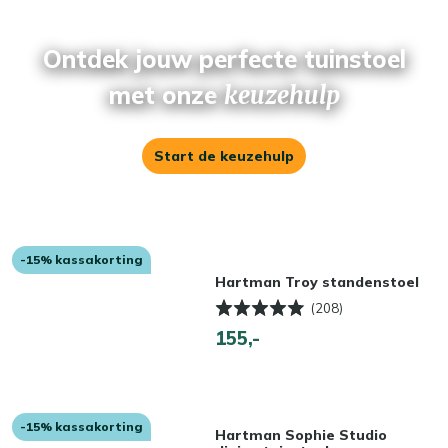
Ontdek jouw perfecte tuinstoel
met onze
keuzehulp
Start de keuzehulp
-15% kassakorting
Hartman Troy standenstoel
(208)
155,-
-15% kassakorting
Hartman Sophie Studio