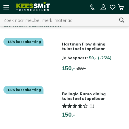
Kees
15% kassakorting op de hele collectie
Win
Smit
Zoeken
Home
Tuinmeubelen
Metalen tuinstoelen
-15% kassakorting
U heeft geen product(en) in uw winkelwagen.
Hartman Flow dining
tuinstoel stapelbaar
Je bespaart:
50,-
(-25%)
150,-
200,-
-15% kassakorting
Bellagio Rumo dining
tuinstoel stapelbaar
(1)
150,-