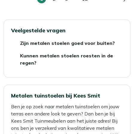
U
Pagina
Pagina
Pagina
Pag
lees
momenteel
pagina
Veelgestelde vragen
Zijn metalen stoelen goed voor buiten?
Ja, metaal is één van de meest duurzame
Kunnen metalen stoelen roesten in de
materialen voor tuinmeubelen. Staal en
regen?
aluminium zijn de populairste keuzes.
Ja, vooral ijzer en onbehandeld staal zijn
Aluminium is licht en goed bestand tegen
gevoelig voor roest bij vocht en kou. Zet je
corrosie, terwijl staal steviger is en een
metalen stoelen in de winter bij voorkeur
robuuste uitstraling heeft. Beide materialen
binnen of dek ze goed af met een
afdekhoes
.
Metalen tuinstoelen bij Kees Smit
kunnen prima buiten worden gebruikt, mits ze
Zo voorkom je dat regen of sneeuw
goed behandeld of beschermd zijn tegen
Ben je op zoek naar metalen tuinstoelen om jouw
roestvorming veroorzaakt en blijven je
weer en wind.
terras een andere look te geven? Dan ben je bij
tuinmeubelen langer mooi.
Kees Smit Tuinmeubelen aan het juiste adres! Bij
ons ben je verzekerd van kwalitatieve metalen