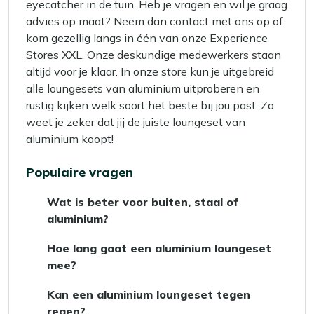
eyecatcher in de tuin. Heb je vragen en wil je graag
advies op maat? Neem dan contact met ons op of
kom gezellig langs in één van onze Experience
Stores XXL. Onze deskundige medewerkers staan
altijd voor je klaar. In onze store kun je uitgebreid
alle loungesets van aluminium uitproberen en
rustig kijken welk soort het beste bij jou past. Zo
weet je zeker dat jij de juiste loungeset van
aluminium koopt!
Populaire vragen
Wat is beter voor buiten, staal of
aluminium?
Als je kiest tussen staal en aluminium voor
Hoe lang gaat een aluminium loungeset
buiten, is aluminium vaak de betere optie. Het
mee?
is lichtgewicht, roest niet en vereist weinig
Een aluminium loungeset gaat gemiddeld 10
onderhoud. Staal kan gaan roesten, vooral in
Kan een aluminium loungeset tegen
tot 15 jaar mee, afhankelijk van de kwaliteit
vochtige omgevingen, tenzij het goed wordt
regen?