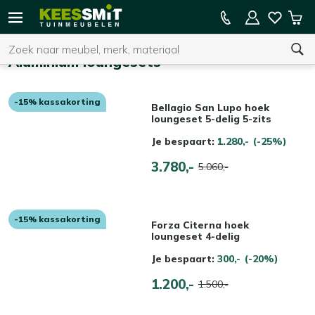
Kees
15% kassakorting op de hele collectie
Win
Smit
Zoeken
Home
Tuinmeubelen
Aluminium loungesets
-15% kassakorting
U heeft geen product(en) in uw winkelwagen.
Bellagio San Lupo hoek
loungeset 5-delig 5-zits
Je bespaart:
1.280,-
(-25%)
3.780,-
5.060,-
-15% kassakorting
Forza Citerna hoek
loungeset 4-delig
Je bespaart:
300,-
(-20%)
1.200,-
1.500,-