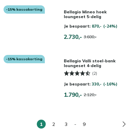
-15% kassakorting
Bellagio Mineo hoek
loungeset 5-delig
Je bespaart:
870,-
(-24%)
2.730,-
3.600,-
-15% kassakorting
Bellagio Valli stoel-bank
loungeset 4-delig
(2)
Je bespaart:
330,-
(-16%)
1.790,-
2.120,-
1
2
3
-
9
U
Pagina
Pagina
Pagina
Pag