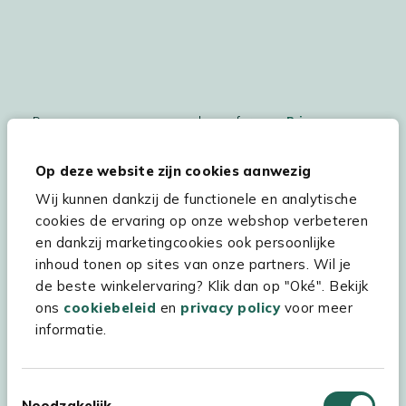
De persoonsgegegevens worden conform ons
Privacy
Statement
en
Cookiebeleid
verwerkt.
Op deze website zijn cookies aanwezig
Wij kunnen dankzij de functionele en analytische
cookies de ervaring op onze webshop verbeteren
Hulp & service
en dankzij marketingcookies ook persoonlijke
inhoud tonen op sites van onze partners. Wil je
Assortiment
de beste winkelervaring? Klik dan op "Oké". Bekijk
Kees Smit Tuinmeubelen
ons
cookiebeleid
en
privacy policy
voor meer
informatie.
Experience Stores XXL
Toestemmingsselectie
Noodzakelijk