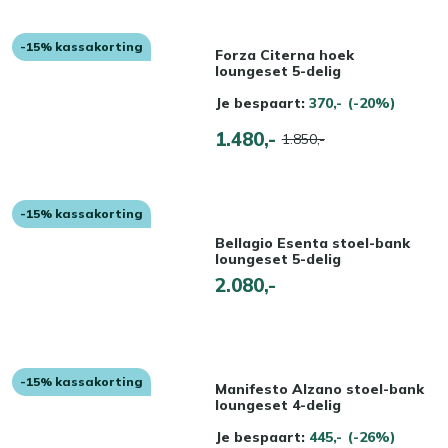
-15% kassakorting
Forza Citerna hoek
loungeset 5-delig
Je bespaart:
370,-
(-20%)
1.480,-
1.850,-
-15% kassakorting
Bellagio Esenta stoel-bank
loungeset 5-delig
2.080,-
-15% kassakorting
Manifesto Alzano stoel-bank
loungeset 4-delig
Je bespaart:
445,-
(-26%)