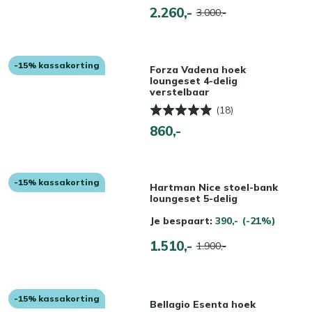
2.260,-
3.000,-
-15% kassakorting
Forza Vadena hoek
loungeset 4-delig
verstelbaar
(18)
860,-
-15% kassakorting
Hartman Nice stoel-bank
loungeset 5-delig
Je bespaart:
390,-
(-21%)
1.510,-
1.900,-
-15% kassakorting
Bellagio Esenta hoek