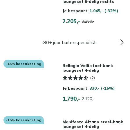
loungeset 6-delig rechts
Je bespaart:
1.045,-
(-32%)
2.205,-
3.250,-
80+ jaar buitenspecialist
-15% kassakorting
Bellagio Valli stoel-bank
loungeset 4-delig
(2)
Je bespaart:
330,-
(-16%)
1.790,-
2.120,-
-15% kassakorting
Manifesto Alzano stoel-bank
loungeset 4-delig