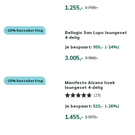
1.255,-
1.700,-
-15% kassakorting
Bellagio San Lupo loungeset
4-delig
Je bespaart:
955,-
(-24%)
3.005,-
3.960,-
-15% kassakorting
Manifesto Alzano hoek
loungeset 4-delig
(29)
Je bespaart:
515,-
(-26%)
1.455,-
1.970,-