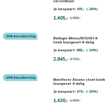
verstelbaar
Je bespaart:
495,-
(-26%)
1.405,-
1.900,-
-15% kassakorting
Bellagio Mineo/ROUGH-K
hoek loungeset 6-delig
Je bespaart:
885,-
(-24%)
2.845,-
3.730,-
-15% kassakorting
Manifesto Alzano stoel-bank
loungeset 4-delig
Je bespaart:
470,-
(-25%)
1.430,-
1.900,-