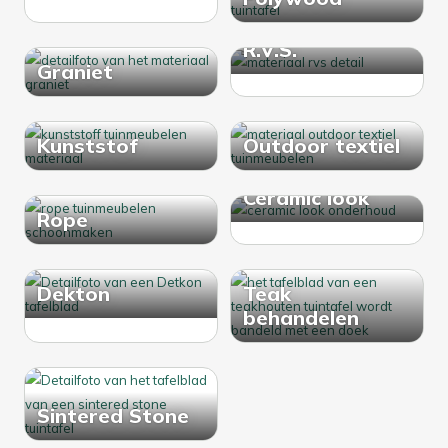
R.V.S.
Graniet
Kunststof
Outdoor textiel
Ceramic look
Rope
Dekton
Teak
behandelen
Sintered Stone