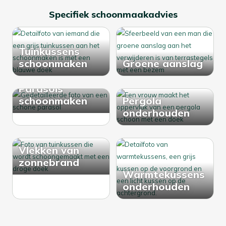
Specifiek schoonmaakadvies
Tuinkussens
schoonmaken
Groene aanslag
Parasols
schoonmaken
Pergola
onderhouden
Vlekken van
zonnebrand
Warmtekussens
onderhouden