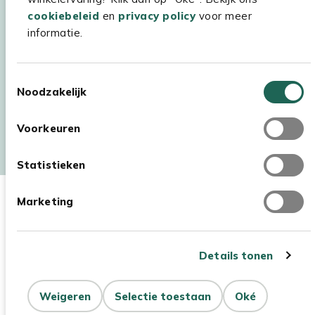
cookiebeleid
en
privacy policy
voor meer
informatie.
Toestemmingsselectie
Noodzakelijk
Auteursrecht © 2026 - Kees Smit Tuinmeubelen
Voorkeuren
Algemene voorwaarden
Privacy Statement
Disclaimer
Cookiebeleid
Toegankelijkheidsverklaring
Statistieken
Marketing
Details tonen
Weigeren
Selectie toestaan
Oké