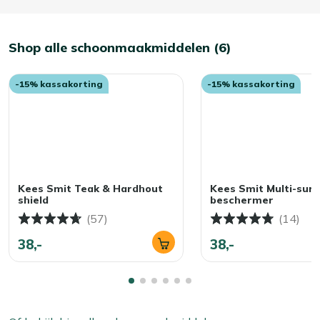
Shop alle schoonmaakmiddelen (6)
-15% kassakorting
-15% kassakorting
Kees Smit Teak & Hardhout
Kees Smit Multi-surf
shield
beschermer
(57)
(14)
38,-
38,-