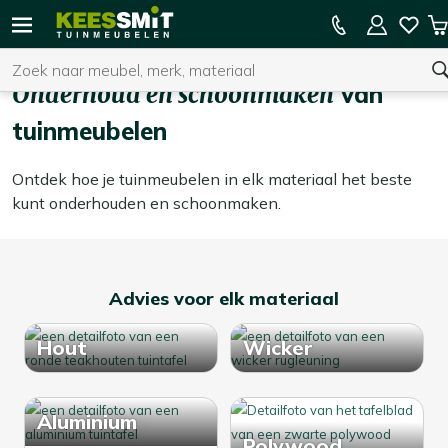
Kees
15% kassakorting op de hele collectie
W
Smit
Zoeken
Home
Onderhoud & schoonmaken
Tuinmeubelen
Onderhoud en schoonmaken
van
tuinmeubelen
U heeft geen product(en) in uw winkelwagen.
Ontdek hoe je tuinmeubelen in elk materiaal het beste
kunt onderhouden en schoonmaken.
Advies voor elk materiaal
Hout
Wicker
Aluminium
Polywood