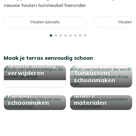
nieuwe houten tuinmeubel hieronder:
Houten tuinsets
Houten l
Maak je terras eenvoudig schoon
Groene aanslag
verwijderen
Tuinkussens
schoonmaken
Onderhoud
Parasol
andere
schoonmaken
materialen