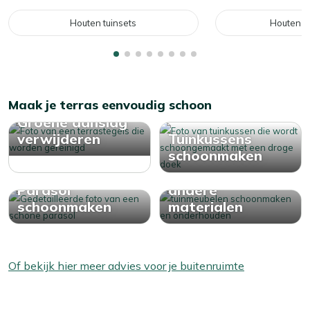
Houten tuinsets
Houten l
Maak je terras eenvoudig schoon
Groene aanslag
verwijderen
Tuinkussens
schoonmaken
Onderhoud
Parasol
andere
schoonmaken
materialen
Of bekijk hier meer advies voor je buitenruimte