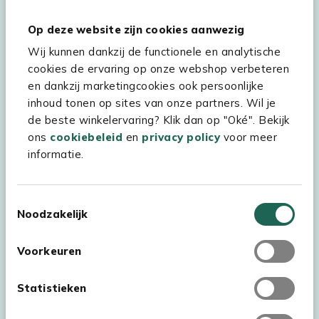
Statement
en
Cookiebeleid
verwerkt.
Op deze website zijn cookies aanwezig
Wij kunnen dankzij de functionele en analytische
cookies de ervaring op onze webshop verbeteren
Hulp & service
en dankzij marketingcookies ook persoonlijke
inhoud tonen op sites van onze partners. Wil je
Assortiment
de beste winkelervaring? Klik dan op "Oké". Bekijk
Kees Smit Tuinmeubelen
ons
cookiebeleid
en
privacy policy
voor meer
informatie.
Experience Stores XXL
Toestemmingsselectie
Noodzakelijk
Voorkeuren
Statistieken