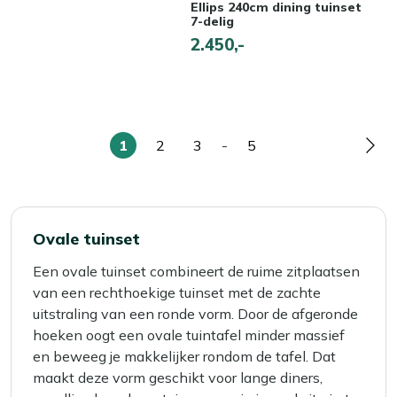
Ellips 240cm dining tuinset
7-delig
2.450,-
1
2
3
-
5
U
Pagina
Pagina
Pagina
Pag
lees
momenteel
pagina
Ovale tuinset
Een ovale tuinset combineert de ruime zitplaatsen
van een rechthoekige tuinset met de zachte
uitstraling van een ronde vorm. Door de afgeronde
hoeken oogt een ovale tuintafel minder massief
en beweeg je makkelijker rondom de tafel. Dat
maakt deze vorm geschikt voor lange diners,