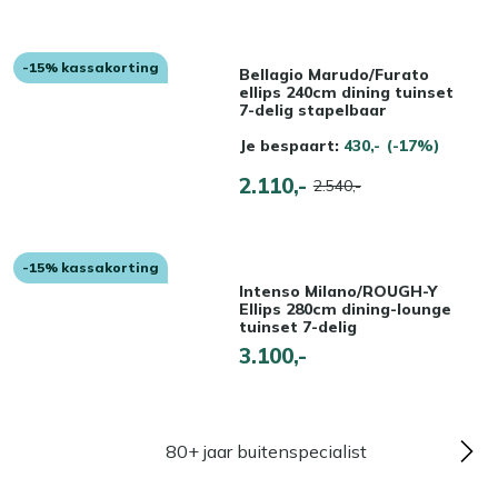
-15% kassakorting
Bellagio Marudo/Furato
ellips 240cm dining tuinset
7-delig stapelbaar
Je bespaart:
430,-
(-17%)
2.110,-
2.540,-
-15% kassakorting
Intenso Milano/ROUGH-Y
Ellips 280cm dining-lounge
tuinset 7-delig
3.100,-
80+ jaar buitenspecialist