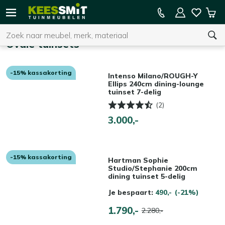
Kees
15% kassakorting op de hele collectie
Win
Smit
Zoeken
Home
Tuinmeubelen
Ovale tuinsets
-15% kassakorting
U heeft geen product(en) in uw winkelwagen.
Intenso Milano/ROUGH-Y
Ellips 240cm dining-lounge
tuinset 7-delig
(2)
3.000,-
-15% kassakorting
Hartman Sophie
Studio/Stephanie 200cm
dining tuinset 5-delig
Je bespaart:
490,-
(-21%)
1.790,-
2.280,-