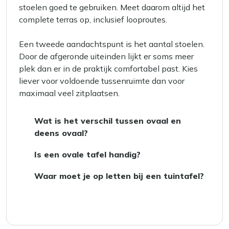
stoelen goed te gebruiken. Meet daarom altijd het
complete terras op, inclusief looproutes.
Een tweede aandachtspunt is het aantal stoelen.
Door de afgeronde uiteinden lijkt er soms meer
plek dan er in de praktijk comfortabel past. Kies
liever voor voldoende tussenruimte dan voor
maximaal veel zitplaatsen.
Wat is het verschil tussen ovaal en
deens ovaal?
Het belangrijkste verschil tussen een ovale
Is een ovale tafel handig?
en
Deens ovale tafel
ligt in hun vorm. Een
Ja, een
ovale tafel
is zeker handig! Door zijn
Deens ovale tafel heeft bredere uiteinden,
Waar moet je op letten bij een tuintafel?
unieke vorm past deze tafel perfect in
waardoor je meer ruimte hebt voor extra
Bij het kiezen van een ovale tuintafel is het
smallere ruimtes, omdat hij geen scherpe
personen. Dit maakt het makkelijker om
belangrijk om te letten op de afmetingen, het
hoeken heeft. Dit maakt het gemakkelijk om
bijvoorbeeld een kinderstoel aan de kopse
materiaal en de beschikbare ruimte. Door de
eromheen te bewegen. Bovendien creëert de
kant te plaatsen, ideaal voor gezinnen. Met
ovale vorm heb je geen scherpe hoeken, wat