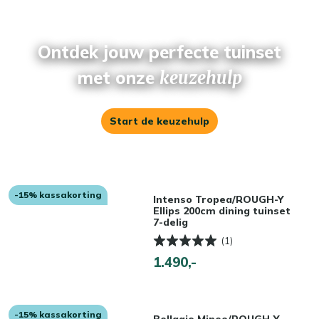
Ontdek jouw perfecte tuinset
met onze
keuzehulp
Start de keuzehulp
-15% kassakorting
Intenso Tropea/ROUGH-Y
Ellips 200cm dining tuinset
7-delig
(1)
1.490,-
-15% kassakorting