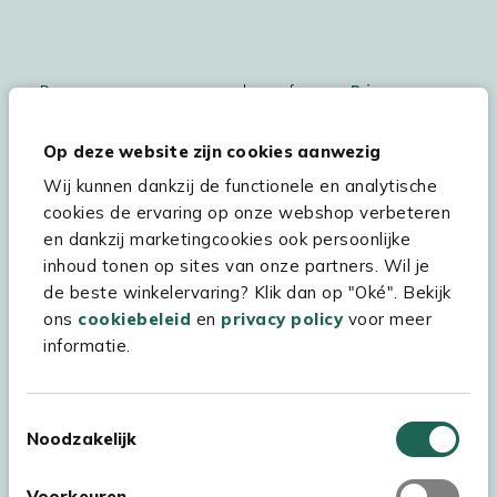
De persoonsgegegevens worden conform ons
Privacy
Statement
en
Cookiebeleid
verwerkt.
Op deze website zijn cookies aanwezig
Wij kunnen dankzij de functionele en analytische
cookies de ervaring op onze webshop verbeteren
Hulp & service
en dankzij marketingcookies ook persoonlijke
inhoud tonen op sites van onze partners. Wil je
Assortiment
de beste winkelervaring? Klik dan op "Oké". Bekijk
Kees Smit Tuinmeubelen
ons
cookiebeleid
en
privacy policy
voor meer
informatie.
Experience Stores XXL
Toestemmingsselectie
Noodzakelijk
Voorkeuren