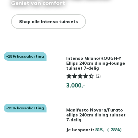
Geniet van comfort
Shop alle Intenso tuinsets
-15% kassakorting
Intenso Milano/ROUGH-Y
Ellips 240cm dining-lounge
tuinset 7-delig
(2)
3.000,-
-15% kassakorting
Manifesto Novara/Furato
ellips 240cm dining tuinset
7-delig
Je bespaart:
815,-
(-28%)