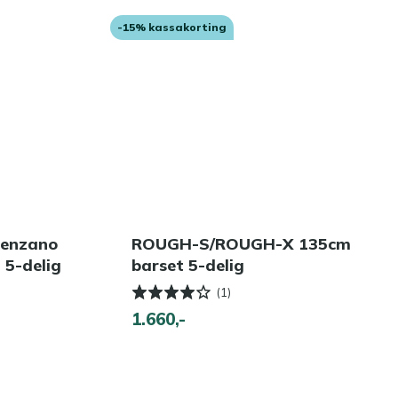
-15% kassakorting
Menzano
ROUGH-S/ROUGH-X 135cm
 5-delig
barset 5-delig
(1)
1.660,-