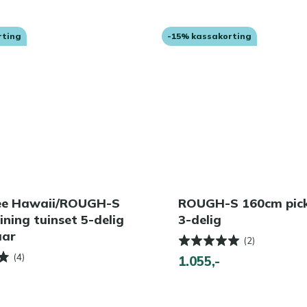
rting
-15% kassakorting
ee Hawaii/ROUGH-S
ROUGH-S 160cm pick
ning tuinset 5-delig
3-delig
aar
(2)
(4)
1.055,-