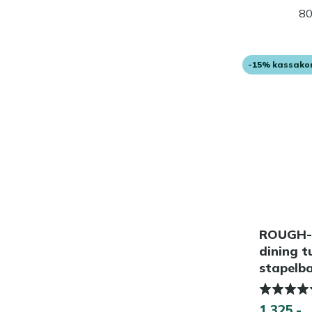
80
-15% kassako
ROUGH-
dining t
stapelb
1.325,-