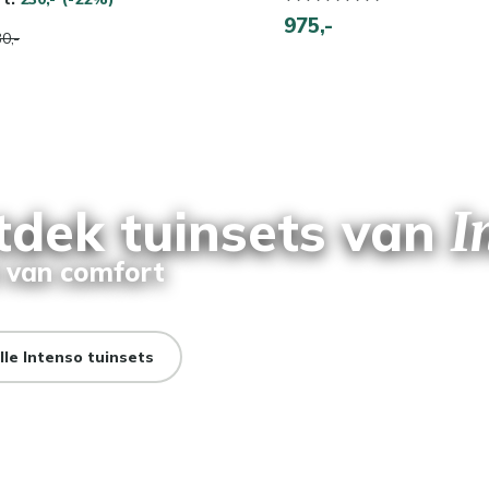
975,-
0,-
tdek tuinsets van
I
 van comfort
lle Intenso tuinsets