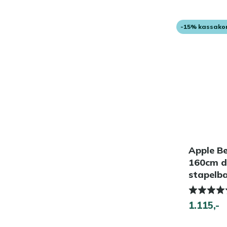
-15% kassako
Apple B
160cm di
stapelb
1.115,-