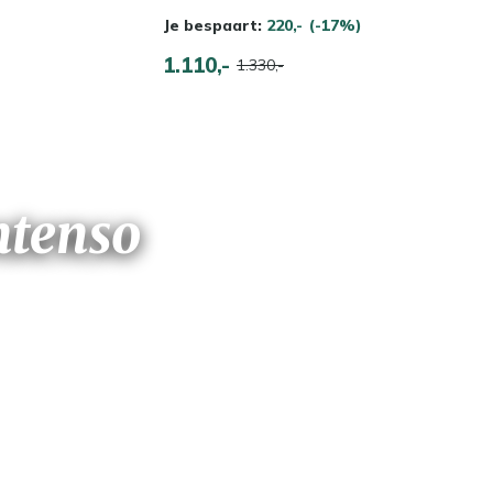
Je bespaart:
220,-
(-17%)
1.110,-
1.330,-
ntenso