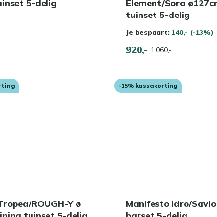
uinset 5-delig
Element/Sora ø127c
tuinset 5-delig
Je bespaart:
140,-
(-13%)
920,-
1.060,-
rting
-15% kassakorting
 Tropea/ROUGH-Y ø
Manifesto Idro/Savi
ning tuinset 5-delig
barset 5-delig