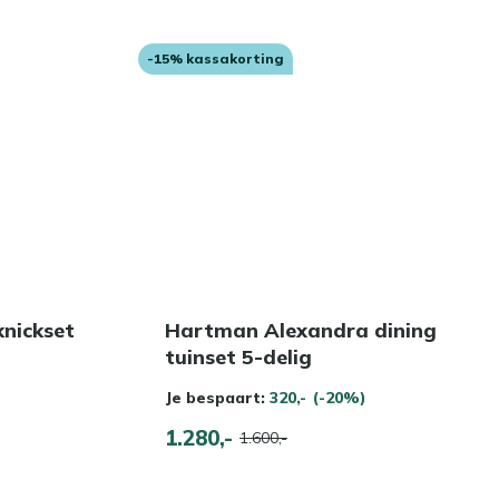
-15% kassakorting
nickset
Hartman Alexandra dining
tuinset 5-delig
Je bespaart:
320,-
(-20%)
1.280,-
1.600,-