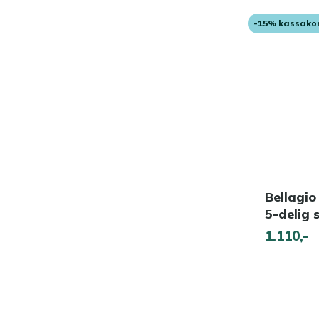
-15% kassako
Bellagio
5-delig 
1.110,-