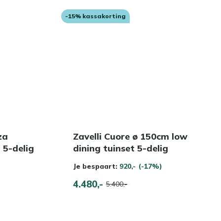
-15% kassakorting
za
Zavelli Cuore ø 150cm low
 5-delig
dining tuinset 5-delig
Je bespaart:
920,-
(-17%)
4.480,-
5.400,-