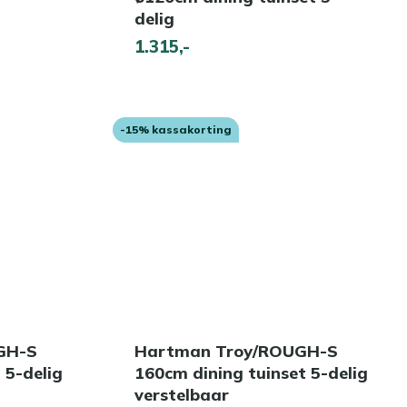
delig
1.315,-
-15% kassakorting
GH-S
Hartman Troy/ROUGH-S
 5-delig
160cm dining tuinset 5-delig
verstelbaar