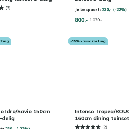
(3)
Je bespaart:
230,-
(-22%)
800,-
1.030,-
rting
-15% kassakorting
to Idro/Savio 150cm
Intenso Tropea/ROU
-delig
160cm dining tuinset
(2)
rt:
230,-
(-22%)