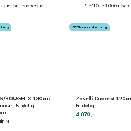
+ jaar buitenspecialist
9.5/10 (59.000+ beoo
rting
-15% kassakorting
S/ROUGH-X 180cm
Zavelli Cuore ø 120c
uinset 5-delig
5-delig
aar
4.070,-
(4)