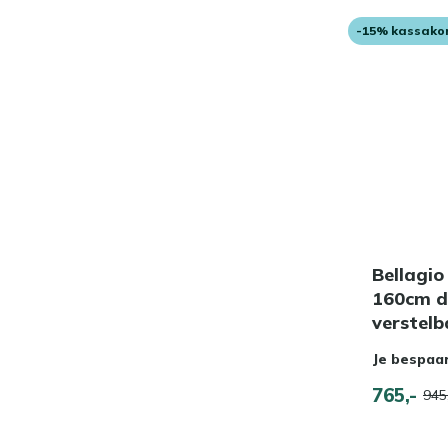
-15% kassako
Bellagi
160cm di
verstelb
Je bespaa
765,-
945