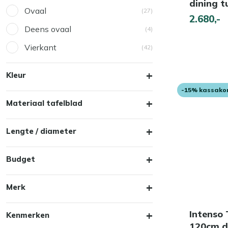
dining t
Ovaal
(27)
2.680,-
Deens ovaal
(4)
Vierkant
(42)
Kleur
-15% kassako
Materiaal tafelblad
Lengte / diameter
Budget
Merk
Intenso
Kenmerken
120cm di