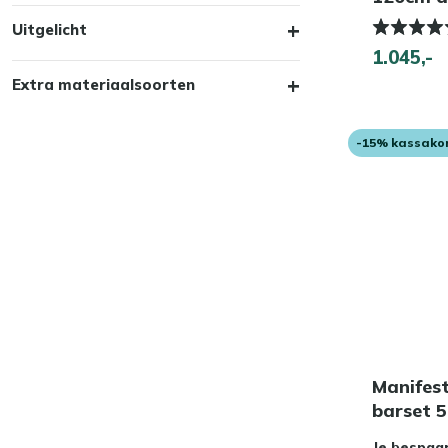
Uitgelicht
1.045,-
Extra materiaalsoorten
-15% kassako
Manifes
barset 5
Je bespaa