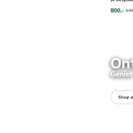
800,-
1.03
On
Geniet
Shop a