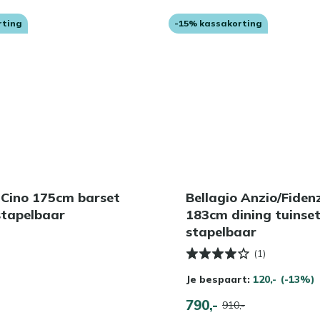
rting
-15% kassakorting
 Cino 175cm barset
Bellagio Anzio/Fiden
stapelbaar
183cm dining tuinset
stapelbaar
(1)
Je bespaart:
120,-
(-13%)
790,-
910,-