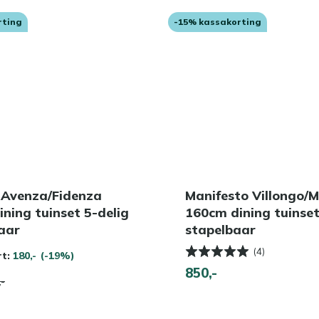
rting
-15% kassakorting
o Avenza/Fidenza
Manifesto Villongo/
ning tuinset 5-delig
160cm dining tuinset
aar
stapelbaar
(4)
rt:
180,-
(-19%)
850,-
,-