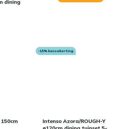
m dining
-15% kassakorting
o 150cm
Intenso Azora/ROUGH-Y
ø120cm dining tuinset 5-