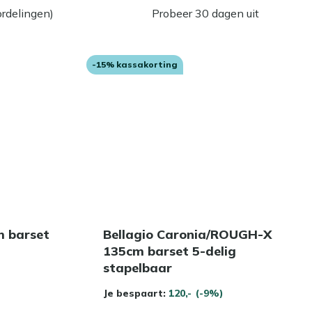
rdelingen)
Probeer 30 dagen uit
-15% kassakorting
m barset
Bellagio Caronia/ROUGH-X
135cm barset 5-delig
stapelbaar
Je bespaart:
120,-
(-9%)