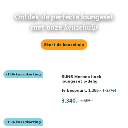
Ontdek de perfecte loungeset
met onze
keuzehulp
Start de keuzehulp
-15% kassakorting
SUNS Merano hoek
loungeset 5-delig
Je bespaart:
1.255,-
(-27%)
3.340,-
4.595,-
-15% kassakorting