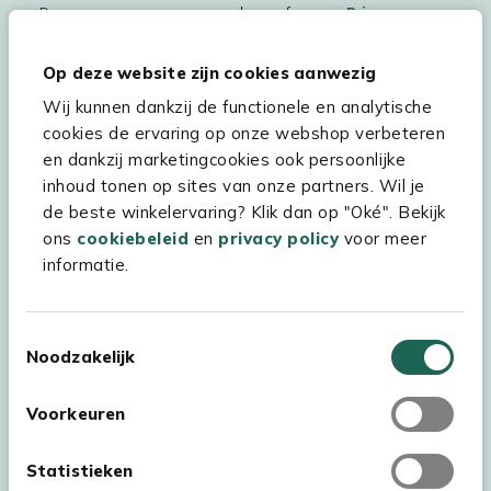
De persoonsgegegevens worden conform ons
Privacy
Statement
en
Cookiebeleid
verwerkt.
Op deze website zijn cookies aanwezig
Wij kunnen dankzij de functionele en analytische
cookies de ervaring op onze webshop verbeteren
Hulp & service
en dankzij marketingcookies ook persoonlijke
inhoud tonen op sites van onze partners. Wil je
Assortiment
de beste winkelervaring? Klik dan op "Oké". Bekijk
Kees Smit Tuinmeubelen
ons
cookiebeleid
en
privacy policy
voor meer
informatie.
Experience Stores XXL
Toestemmingsselectie
Noodzakelijk
Voorkeuren
Statistieken