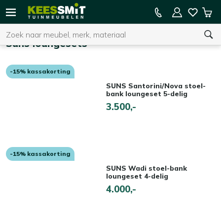
Kees
15% kassakorting op de hele collectie
Win
Smit
Zoeken
Home
Tuinmeubelen
Suns loungesets
-15% kassakorting
U heeft geen product(en) in uw winkelwagen.
SUNS Santorini/Nova stoel-
bank loungeset 5-delig
3.500,-
-15% kassakorting
SUNS Wadi stoel-bank
loungeset 4-delig
4.000,-