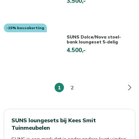
3.500,-
-15% kassakorting
SUNS Dolce/Nova stoel-
bank loungeset 5-delig
4.500,-
1
2
U
Pagina
Pag
lees
momenteel
pagina
SUNS loungesets bij Kees Smit
Tuinmeubelen