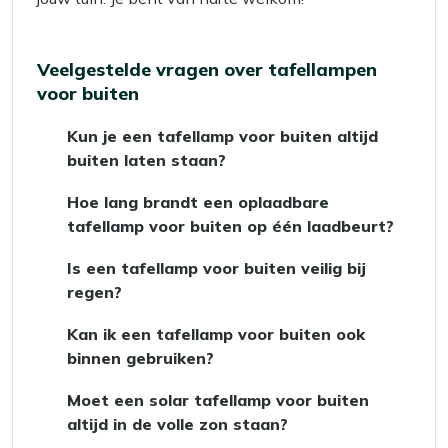
Veelgestelde vragen over tafellampen
voor buiten
Kun je een tafellamp voor buiten altijd
buiten laten staan?
Dat kan in principe, zolang de lamp een
Hoe lang brandt een oplaadbare
IP‑waarde voor buiten heeft (bijvoorbeeld
tafellamp voor buiten op één laadbeurt?
IP44 of IP54). We raden aan om hem bij hard
Tafellampen gaan makkelijk een avond mee.
weer, vorst of storm even binnen te zetten.
Is een tafellamp voor buiten veilig bij
Hoe lang precies, vind je op de productpagina
Zo blijft je tafellamp langer mooi.
regen?
per tafellamp.
Ja, zolang de lamp geschikt is voor
Kan ik een tafellamp voor buiten ook
buitengebruik (check de IP‑waarde). Een
binnen gebruiken?
regenbuitje is dan geen probleem. Zorg wel
Uiteraard! Je kunt dezelfde lamp gewoon op
dat de lamp niet in een plas water staat of
Moet een solar tafellamp voor buiten
de eettafel of in de woonkamer zetten.
onder water komt te staan.
altijd in de volle zon staan?
Handig als je één lamp wilt voor binnen én