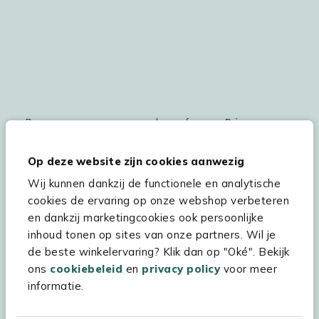
De persoonsgegegevens worden conform ons
Privacy
Statement
en
Cookiebeleid
verwerkt.
Op deze website zijn cookies aanwezig
Wij kunnen dankzij de functionele en analytische
cookies de ervaring op onze webshop verbeteren
Hulp & service
en dankzij marketingcookies ook persoonlijke
inhoud tonen op sites van onze partners. Wil je
Assortiment
de beste winkelervaring? Klik dan op "Oké". Bekijk
Kees Smit Tuinmeubelen
ons
cookiebeleid
en
privacy policy
voor meer
informatie.
Experience Stores XXL