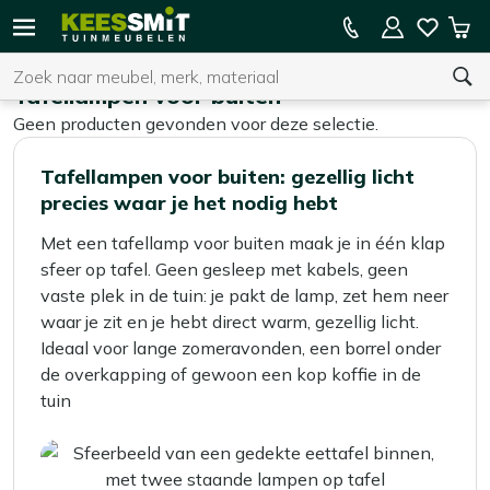
Kees
15% kassakorting op de hele collectie
Win
Smit
Zoeken
Home
Tuinverlichting
Tafellampen voor buiten
Tuinmeubelen
Tafellampen voor buiten
Geen producten gevonden voor deze selectie.
U heeft geen product(en) in uw winkelwagen.
Tafellampen voor buiten: gezellig licht
precies waar je het nodig hebt
Met een tafellamp voor buiten maak je in één klap
sfeer op tafel. Geen gesleep met kabels, geen
vaste plek in de tuin: je pakt de lamp, zet hem neer
waar je zit en je hebt direct warm, gezellig licht.
Ideaal voor lange zomeravonden, een borrel onder
de overkapping of gewoon een kop koffie in de
tuin