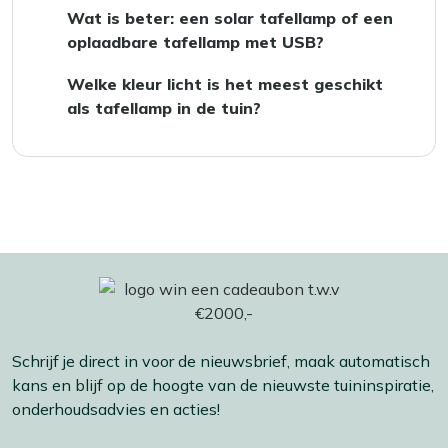
Hoe meer zon, hoe beter de lamp oplaadt. In
buiten.
Wat is beter: een solar tafellamp of een
de schaduw laadt hij ook wel, maar
oplaadbare tafellamp met USB?
langzamer. Staat de lamp vooral onder een
Gebruik je de lamp vaak op dezelfde, zonnige
overkapping, dan is een model met
Welke kleur licht is het meest geschikt
plek? Dan is solar ideaal. Verplaats je de lamp
USB‑oplader vaak handiger.
als tafellamp in de tuin?
veel of staat hij vaak in de schaduw of onder
Voor een gezellige sfeer is warm wit licht
een overkapping? Dan is een oplaadbare
(ongeveer 2700–3000K) het mooist. Dat
tafellamp met USB praktischer.
voelt zacht en huiselijk aan en past goed bij
de meeste tuinen en tuinmeubelen.
Schrijf je direct in voor de nieuwsbrief, maak automatisch
kans en blijf op de hoogte van de nieuwste tuininspiratie,
onderhoudsadvies en acties!