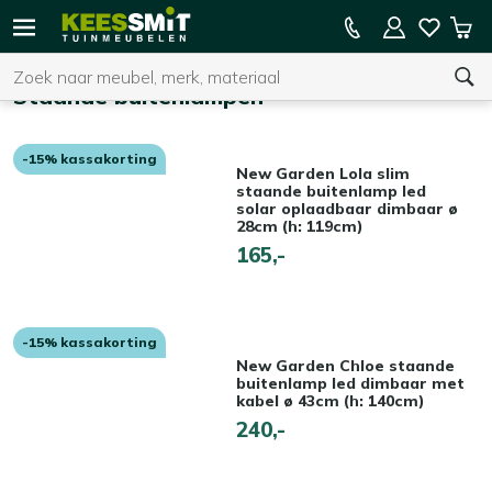
Kees
15% kassakorting op de hele collectie
Win
Smit
Zoeken
Home
Tuinverlichting
Staande buitenlampen
Tuinmeubelen
Staande buitenlampen
-15% kassakorting
U heeft geen product(en) in uw winkelwagen.
New Garden Lola slim
staande buitenlamp led
solar oplaadbaar dimbaar ø
28cm (h: 119cm)
165,-
-15% kassakorting
New Garden Chloe staande
buitenlamp led dimbaar met
kabel ø 43cm (h: 140cm)
240,-