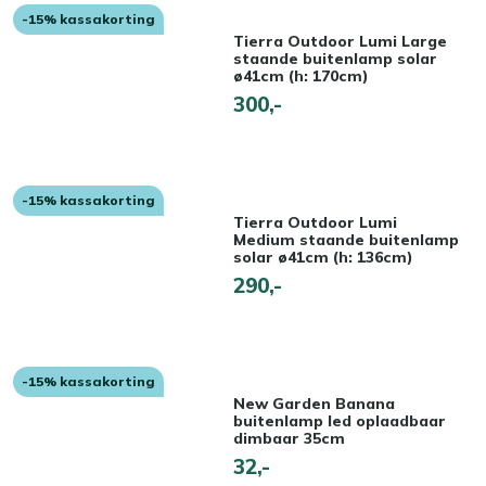
-15% kassakorting
Tierra Outdoor Lumi Large
staande buitenlamp solar
ø41cm (h: 170cm)
300,-
-15% kassakorting
Tierra Outdoor Lumi
Medium staande buitenlamp
solar ø41cm (h: 136cm)
290,-
-15% kassakorting
New Garden Banana
buitenlamp led oplaadbaar
dimbaar 35cm
32,-