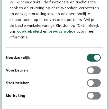
Wij kunnen dankzij de functionele en analytische
cookies de ervaring op onze webshop verbeteren
Hulp & service
en dankzij marketingcookies ook persoonlijke
inhoud tonen op sites van onze partners. Wil je
Assortiment
de beste winkelervaring? Klik dan op "Oké". Bekijk
Kees Smit Tuinmeubelen
ons
cookiebeleid
en
privacy policy
voor meer
informatie.
Experience Stores XXL
Toestemmingsselectie
Noodzakelijk
Voorkeuren
Statistieken
Marketing