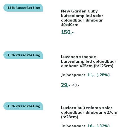
-15% kassakorting
New Garden Cuby
buitenlamp led solar
oplaadbaar dimbaar
40x40cm
150,-
-15% kassakorting
Luzenca staande
buitenlamp led oplaadbaar
dimbaar ø25cm (h:125cm)
Je bespaart:
11,-
(-28%)
29,-
40,-
-15% kassakorting
Luciora buitenlamp solar
oplaadbaar dimbaar ø27cm
(h:28cm)
Je bespaart:
16,-
(-32%)