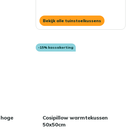
Bekijk alle tuinstoelkussens
-15% kassakorting
 hoge
Cosipillow warmtekussen
50x50cm