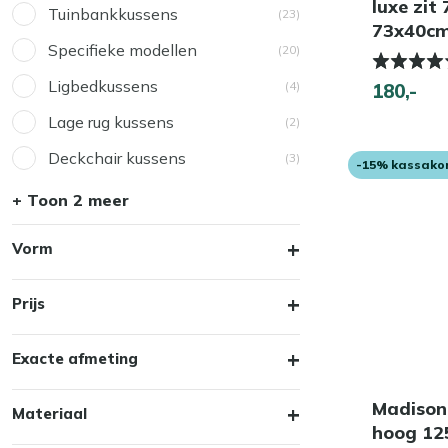
luxe zit
Tuinbankkussens
(23)
73x40cm
Specifieke modellen
(20)
Ligbedkussens
(4)
180,-
Lage rug kussens
(2)
Deckchair kussens
(3)
-15% kassako
+ Toon 2 meer
Vorm
Prijs
Exacte afmeting
Madison 
Materiaal
hoog 12