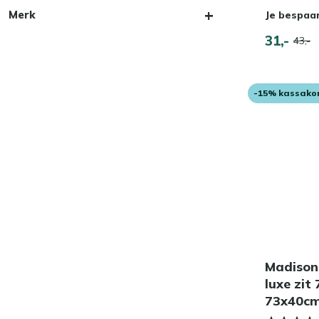
Merk
Je bespaa
31,-
43,-
-15% kassako
Madison
luxe zit
73x40cm