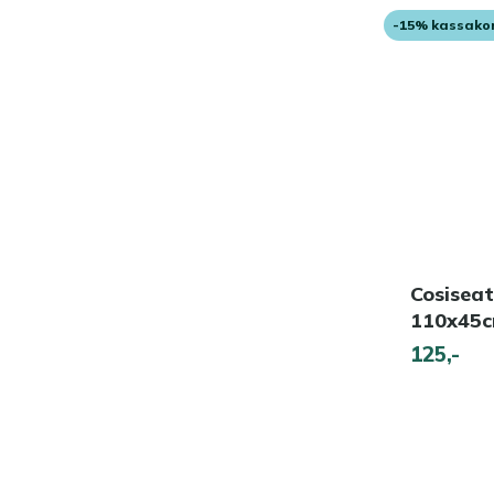
-15% kassako
Cosisea
110x45
125,-