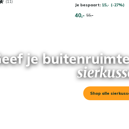
(11)
Je bespaart:
15,-
(-27%)
40,-
55,-
eef je buitenruimt
sierkus
Shop alle sierkus