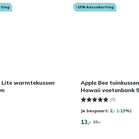
rting
-15% kassakorting
t Lite warmtekussen
Apple Bee tuinkussen 
cm
Hawaii voetenbank 
(7)
Je bespaart:
2,-
(-13%)
13,-
15,-