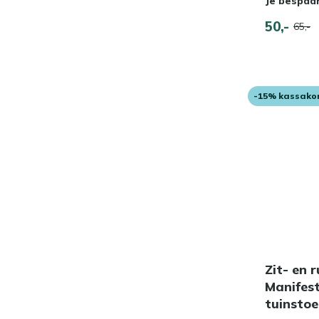
Je bespaa
50,-
65,-
-15% kassako
Zit- en 
Manifest
tuinstoe