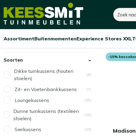
Kees
Kees ruimt op! Tot 60% korting
Zoeken
Smit
Tuinmeubelen
Home
142 resultaten
Assortiment
Buitenmomenten
Experience Stores XXL
T
Grijze t
Open/sluit
Open/sluit
Open/sluit
Menu
Menu
Menu
in Tuinkussens
-15% kassako
Soorten
Dikke tuinkussens (houten
(8)
stoelen)
Zit- en Voetenbankkussens
(7)
Loungekussens
(35)
Dunne tuinkussens (textileen
(13)
stoelen)
Sierkussens
(20)
Madison