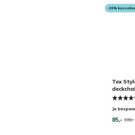
-15% kassako
Tex Styl
deckcha
Je bespaa
85,-
100,-