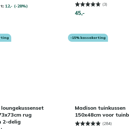
(3)
rt:
12,-
(-28%)
45,-
rting
-15% kassakorting
 loungekussenset
Madison tuinkussen
 73x73cm rug
150x48cm voor tuin
 2-delig
(284)