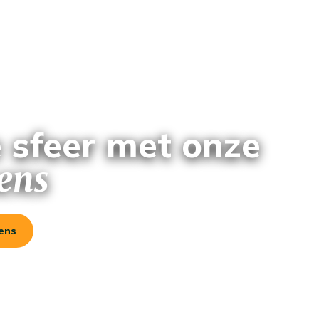
e sfeer met onze
sens
sens