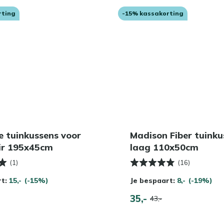
rting
-15% kassakorting
e tuinkussens voor
Madison Fiber tuinku
ir 195x45cm
laag 110x50cm
(1)
(16)
rt:
15,-
(-15%)
Je bespaart:
8,-
(-19%)
35,-
43,-