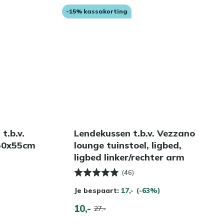
-15% kassakorting
t.b.v.
Lendekussen t.b.v. Vezzano
50x55cm
lounge tuinstoel, ligbed,
ligbed linker/rechter arm
(46)
Je bespaart:
17,-
(-63%)
10,-
27,-