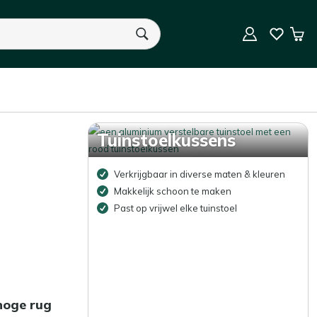
9.5/10 (59.000+ beoordelingen)
Win
elen per pagina
Sorteer op
U heeft geen product(en) in uw winkelwagen.
Tuinstoelkussens
Verkrijgbaar in diverse maten & kleuren
Makkelijk schoon te maken
Past op vrijwel elke tuinstoel
hoge rug