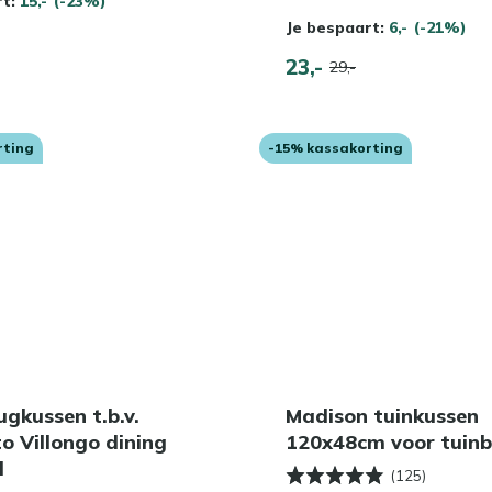
rt:
15,-
(-23%)
Je bespaart:
6,-
(-21%)
23,-
29,-
rting
-15% kassakorting
rugkussen t.b.v.
Madison tuinkussen
o Villongo dining
120x48cm voor tuin
l
(125)