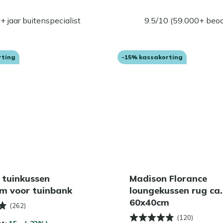
+ jaar buitenspecialist
9.5/10 (59.000+ beoo
rting
-15% kassakorting
 tuinkussen
Madison Florance
m voor tuinbank
loungekussen rug ca.
60x40cm
(262)
(120)