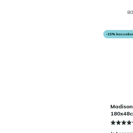
80
-15% kassako
Madison
180x48c