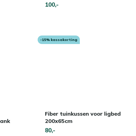
100,-
-15% kassakorting
Fiber tuinkussen voor ligbed
bank
200x65cm
80,-