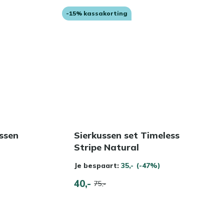
-15% kassakorting
ssen
Sierkussen set Timeless
Stripe Natural
Je bespaart:
35,-
(-47%)
40,-
75,-