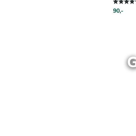
90,-
G