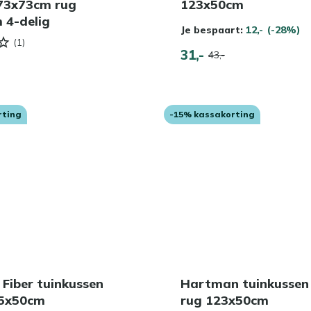
 73x73cm rug
123x50cm
 4-delig
Je bespaart:
12,-
(-28%)
(1)
31,-
43,-
rting
-15% kassakorting
Fiber tuinkussen
Hartman tuinkussen
5x50cm
rug 123x50cm