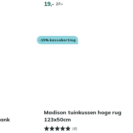
19,-
27,-
-15% kassakorting
Madison tuinkussen hoge rug
bank
123x50cm
(4)