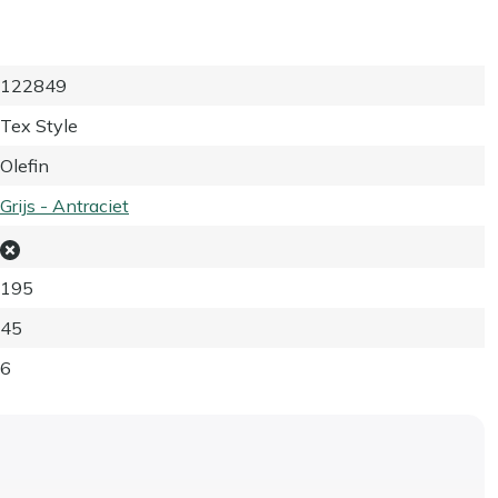
122849
Tex Style
Olefin
Grijs - Antraciet
195
45
6