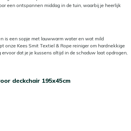
voor een ontspannen middag in de tuin, waarbij je heerlijk
 stevige vulling zit je altijd prettig, of je nu een boek
kken is een sopje met lauwwarm water en wat mild
lpt onze Kees Smit Textiel & Rope reiniger om hardnekkige
g ervoor dat je je kussens altijd in de schaduw laat opdrogen,
 om een beschermende laag aan te brengen met onze Kees
voor deckchair 195x45cm
er- en vuilafstotend, zodat ze langer schoon blijven. Dat
 laten liggen?
e niet gebruikt. Zelfs de meest waterafstotende stoffen
schimmel kan veroorzaken. In de herfst en winter bewaar je
. Zo blijven ze langer mooi en fris!