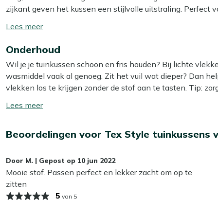
zijkant geven het kussen een stijlvolle uitstraling. Perfect 
kunt genieten van het comfort dat dit kussen biedt. Dankzij de
Toon/verberg
leest of gewoon van de zon geniet.
lees
Onderhoud
meer
Bekijk meer Tuinkussens
Wil je je tuinkussen schoon en fris houden? Bij lichte vle
Bekijk meer Deckchair kussens
wasmiddel vaak al genoeg. Zit het vuil wat dieper? Dan he
vlekken los te krijgen zonder de stof aan te tasten. Tip: zor
zo voorkom je dat de kleur terugloopt.
Toon/verberg
lees
Wil je het jezelf nog makkelijker maken? Dan is het slim
meer
Beoordelingen voor Tex Style tuinkussens 
Smit Textiel & Rope beschermer. Deze maakt je kussens wat
bespaart je weer schoonmaakwerk!
Door
M.
|
Gepost op
10 jun 2022
Kan ik mijn tuinkussens het hele jaar buiten
Mooie stof. Passen perfect en lekker zacht om op te
zitten
Wij adviseren om je tuinkussens droog op te bergen als je z
5
van 5
kunnen op termijn last krijgen van vocht, wat slijtage en 
je kussens het beste binnen of in een waterdichte opbergbox