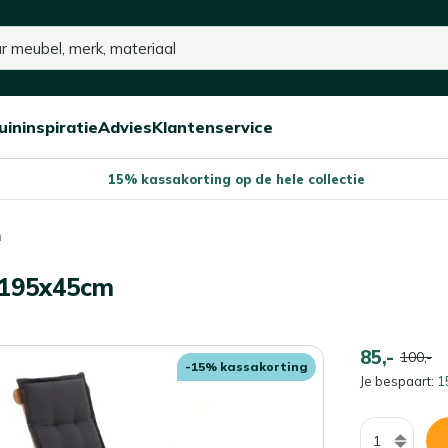
uininspiratie
Advies
Klantenservice
Open/sluit
Open/sluit
Open/sluit
Menu
Menu
Menu
15% kassakorting op de hele collectie
m
r 195x45cm
85,-
100,-
-15% kassakorting
Je bespaart:
1
Aantal