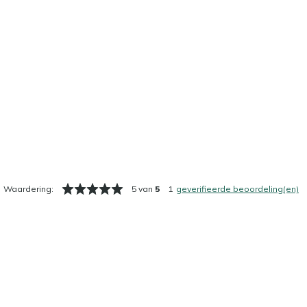
Waardering:
5 van
5
1
geverifieerde beoordeling(en)