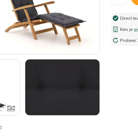
Direct l
Kies je
e
Probeer 
n