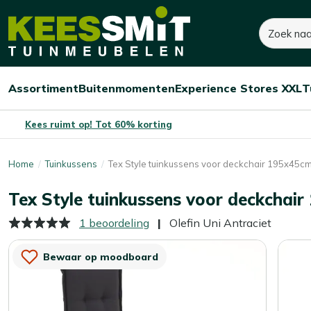
Kees
85,-
100,-
Zoeken
Smit
Je bespaart:
15,-
(-15%)
Tuinmeubelen
Assortiment
Buitenmomenten
Experience Stores XXL
T
Open/sluit
Open/sluit
Open/sluit
Menu
Menu
Menu
Kees ruimt op! Tot 60% korting
Home
Tuinkussens
Tex Style tuinkussens voor deckchair 195x45c
Tex Style tuinkussens voor deckchai
1 beoordeling
Olefin Uni Antraciet
Bewaar op moodboard