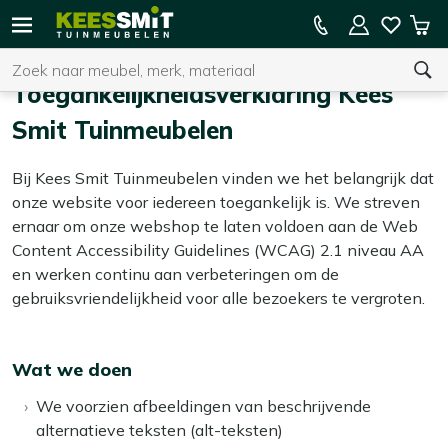
Kees
15% kassakorting op de hele collectie
Win
Smit
Zoeken
Home
Toegankelijkheidsverklaring
Tuinmeubelen
Toegankelijkheidsverklaring Kees
Smit Tuinmeubelen
U heeft geen product(en) in uw winkelwagen.
Bij Kees Smit Tuinmeubelen vinden we het belangrijk dat
onze website voor iedereen toegankelijk is. We streven
ernaar om onze webshop te laten voldoen aan de Web
Content Accessibility Guidelines (WCAG) 2.1 niveau AA
en werken continu aan verbeteringen om de
gebruiksvriendelijkheid voor alle bezoekers te vergroten.
Wat we doen
We voorzien afbeeldingen van beschrijvende
alternatieve teksten (alt-teksten)