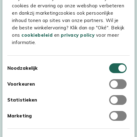
cookies de ervaring op onze webshop verbeteren
Hulp & service
en dankzij marketingcookies ook persoonlijke
inhoud tonen op sites van onze partners. Wil je
Assortiment
de beste winkelervaring? Klik dan op "Oké". Bekijk
Kees Smit Tuinmeubelen
ons
cookiebeleid
en
privacy policy
voor meer
informatie.
Experience Stores XXL
Toestemmingsselectie
Noodzakelijk
Voorkeuren
Statistieken
Marketing