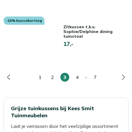
-15% kassakorting
Zitkussen t.b.v.
Sophie/Delphine dining
tuinstoel
17,-
1
2
3
4
-
7
Pagina
Pagina
Pagina
U
Pagina
Pagina
Pag
lees
momenteel
pagina
Grijze tuinkussens bij Kees Smit
Tuinmeubelen
Laat je verrassen door het veelzijdige assortiment