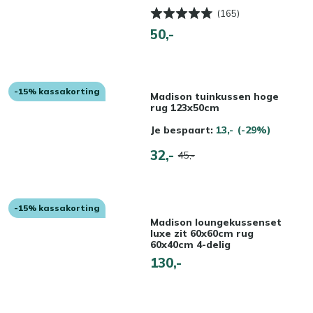
(165)
50,-
-15% kassakorting
Madison tuinkussen hoge
rug 123x50cm
Je bespaart:
13,-
(-29%)
32,-
45,-
-15% kassakorting
Madison loungekussenset
luxe zit 60x60cm rug
60x40cm 4-delig
130,-