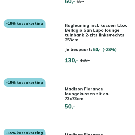
60,-
85,-
-15% kassakorting
Rugleuning incl. kussen t.b.v.
Bellagio San Lupo lounge
tuinbank 2-zits links/rechts
253cm
Je bespaart:
50,-
(-28%)
130,-
180,-
-15% kassakorting
Madison Florance
loungekussen zit ca.
73x73cm
50,-
-15% kassakorting
Madison Florance