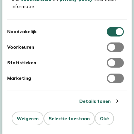
informatie.
Experience Stores XXL
Toestemmingsselectie
Noodzakelijk
Voorkeuren
Statistieken
Marketing
Details tonen
Auteursrecht © 2026 - Kees Smit Tuinmeubelen
Weigeren
Selectie toestaan
Oké
Algemene voorwaarden
Privacy Statement
Disclaimer
Filteren
Sorteer
Cookiebeleid
Toegankelijkheidsverklaring