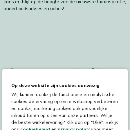
kans en blijf op de hoogte van de nieuwste tuininspiratie,
onderhoudsadvies en acties!
De persoonsgegegevens worden conform ons
Privacy
Statement
en
Cookiebeleid
verwerkt.
Op deze website zijn cookies aanwezig
Wij kunnen dankzij de functionele en analytische
cookies de ervaring op onze webshop verbeteren
Hulp & service
en dankzij marketingcookies ook persoonlijke
inhoud tonen op sites van onze partners. Wil je
Assortiment
de beste winkelervaring? Klik dan op "Oké". Bekijk
Kees Smit Tuinmeubelen
ons
cookiebeleid
en
privacy policy
voor meer