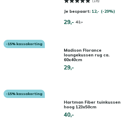
(18)
Je bespaart:
12,-
(-29%)
29,-
41,-
-15% kassakorting
Madison Florance
loungekussen rug ca.
60x40cm
29,-
-15% kassakorting
Hartman Fiber tuinkussen
hoog 123x50cm
40,-