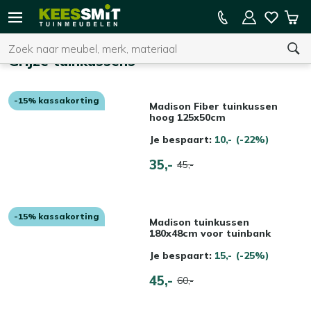
Kees
15% kassakorting op de hele collectie
Win
Smit
Zoeken
Home
Tuinmeubelen
Grijze tuinkussens
-15% kassakorting
U heeft geen product(en) in uw winkelwagen.
Madison Fiber tuinkussen
hoog 125x50cm
Je bespaart:
10,-
(-22%)
35,-
45,-
-15% kassakorting
Madison tuinkussen
180x48cm voor tuinbank
Je bespaart:
15,-
(-25%)
45,-
60,-