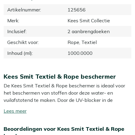
Artikelnummer
:
125656
Merk
:
Kees Smit Collectie
Inclusief
:
2 aanbrengdoeken
Geschikt voor
:
Rope, Textiel
Inhoud (ml)
:
1000.0000
Kees Smit Textiel & Rope beschermer
De Kees Smit Textiel & Rope beschermer is ideaal voor
het beschermen van stoffen door deze water- en
vuilafstotend te maken. Door de UV-blocker in de
beschermer loopt de kleur van de stof minder snel terug.
Toon/verberg
De benodigde aanbrengdoeken worden bij de
lees
beschermer geleverd, dus je hebt alles wat je nodig hebt
meer
Beoordelingen voor Kees Smit Textiel & Rope
in één keer in huis.