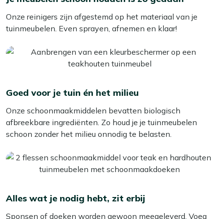
Deze beschermer is zeer effectief en geschikt voor veel
Onze reinigers zijn afgestemd op het materiaal van je
soorten materialen. Je hebt verder niets nodig en kunt je
tuinmeubelen. Even sprayen, afnemen en klaar!
meubelen direct behandelen. De Kees Smit Textiel &
Rope beschermer heeft ook het Ecosafe label en bevat
biologisch afbreekbare ingrediënten, wat het een veilige
keuze maakt voor zowel je meubelen als de natuur.
Goed voor je tuin én het milieu
Bekijk meer Tuinaccessoires
Bekijk meer Schoonmaakmiddelen
Onze schoonmaakmiddelen bevatten biologisch
afbreekbare ingrediënten. Zo houd je je tuinmeubelen
schoon zonder het milieu onnodig te belasten.
Alles wat je nodig hebt, zit erbij
Sponsen of doeken worden gewoon meegeleverd. Voeg