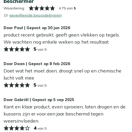
beschermer
De beschermer is geschikt voor de volgende materialen:
Waardering:
4.75 van
5
(Outdoor) textiel;
13
geverifieerde beoordeling(en)
Rope.
Door
Paul
|
Gepost op
30 jun 2026
product recent gebruikt, geeft geen vlekken op tegels.
We wachten nog enkele weken op het resultaat
Gebruiksaanwijzing
5
van 5
De Kees Smit Textiel & Rope beschermer is eenvoudig te
gebruiken. Wij raden aan om de beschermer te gebruiken
Door
Daan
|
Gepost op
8 feb 2026
nadat je de meubelen hebt schoongemaakt, bijvoorbeeld
Doet wat het moet doen, droogt snel op en chemische
met onze Textiel & Rope reiniger. Volg deze stappen voor
lucht valt mee
een optimale bescherming:
5
van 5
Stap 1: Zorg ervoor dat het materiaal droog is. Schud
Door
Gabriël
|
Gepost op
5 sep 2025
de beschermer goed voor gebruik;
Kant en klaar product, even sproeien, laten drogen en de
Stap 2: Spray een ruime laag op het materiaal tot het
kussens zijn er voor een jaar beschermd tegen
volledig doorweekt is;
weersinvloeden.
Stap 3: Laat het materiaal vervolgens volledig drogen.
4
van 5
Laat kussens altijd drogen in de schaduw om