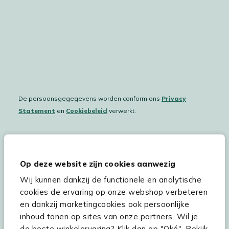
De persoonsgegegevens worden conform ons
Privacy
Statement
en
Cookiebeleid
verwerkt.
Hulp & service
Op deze website zijn cookies aanwezig
Wij kunnen dankzij de functionele en analytische
Assortiment
cookies de ervaring op onze webshop verbeteren
Kees Smit Tuinmeubelen
en dankzij marketingcookies ook persoonlijke
inhoud tonen op sites van onze partners. Wil je
Experience Stores XXL
de beste winkelervaring? Klik dan op "Oké". Bekijk