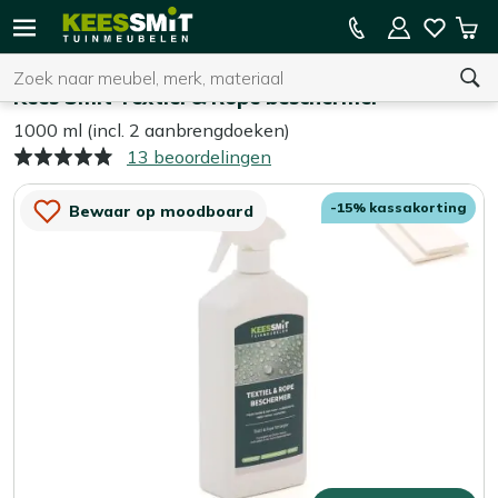
Kees
15% kassakorting op de hele collectie
Win
Smit
Zoeken
Home
Tuinaccessoires
Tuinmeubelen
Kees Smit Textiel & Rope beschermer
1000 ml (incl. 2 aanbrengdoeken)
13 beoordelingen
U heeft geen product(en) in uw winkelwagen.
-15% kassakorting
Bewaar op moodboard