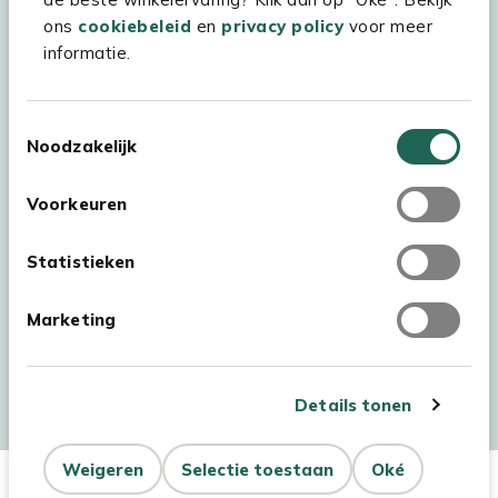
ons
cookiebeleid
en
privacy policy
voor meer
informatie.
Toestemmingsselectie
Noodzakelijk
Voorkeuren
Statistieken
Marketing
Auteursrecht © 2026 - Kees Smit Tuinmeubelen
Algemene voorwaarden
Privacy Statement
Disclaimer
Details tonen
Cookiebeleid
Toegankelijkheidsverklaring
Dit product is niet op
Niet op
Weigeren
Selectie toestaan
Oké
voorraad
Aantal
voorraad