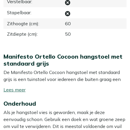
Verstelbaar
:
Stapelbaar
:
Zithoogte (cm)
:
60
Zitdiepte (cm)
:
50
Manifesto Ortello Cocoon hangstoel met
standaard grijs
De Manifesto Ortello Cocoon hangstoel met standaard
grijs is een tuinstoel voor iedereen die buiten graag een
eigen hoekje maakt om rustig te lezen, te kletsen of
Toon/verberg
gewoon even niets te doen. Je hangt niet op een harde
lees
bank, maar zit omsloten in de wicker kuip, met de beige
Onderhoud
meer
kussens om je heen. Het stalen frame zorgt dat de stoel
Als je hangstoel vies is geworden, maak je deze
stevig staat, terwijl het gevlochten wicker licht blijft ogen
eenvoudig schoon. Gebruik een doek en wat groene zeep
en jarenlang mooi blijft. Zoek je een losse loungestoel
om vuil te verwijderen. Dit is meestal voldoende om vuil
voor aan tafel, dan is dit niet de beste keuze, maar als je