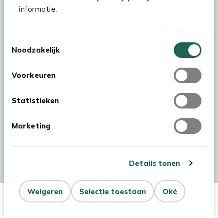
informatie.
Toestemmingsselectie
Noodzakelijk
Voorkeuren
Statistieken
Marketing
Auteursrecht © 2026 - Kees Smit Tuinmeubelen
Algemene voorwaarden
Privacy Statement
Disclaimer
Details tonen
Cookiebeleid
Toegankelijkheidsverklaring
Weigeren
Selectie toestaan
Oké
In Winkelwagen
Aantal