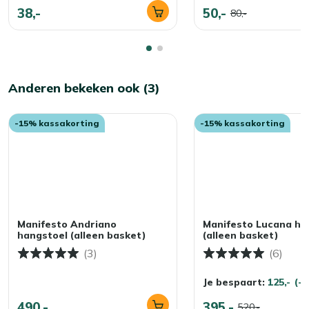
38,-
50,-
80,-
Anderen bekeken ook (3)
-15% kassakorting
-15% kassakorting
Manifesto Andriano
Manifesto Lucana ha
hangstoel (alleen basket)
(alleen basket)
(3)
(6)
Je bespaart:
125,-
(-
490,-
395,-
520,-