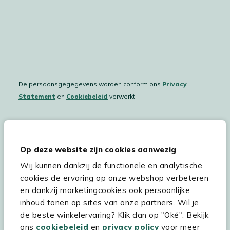
De persoonsgegegevens worden conform ons
Privacy
Statement
en
Cookiebeleid
verwerkt.
Hulp & service
Op deze website zijn cookies aanwezig
Wij kunnen dankzij de functionele en analytische
Assortiment
cookies de ervaring op onze webshop verbeteren
Kees Smit Tuinmeubelen
en dankzij marketingcookies ook persoonlijke
inhoud tonen op sites van onze partners. Wil je
Experience Stores XXL
de beste winkelervaring? Klik dan op "Oké". Bekijk
ons
cookiebeleid
en
privacy policy
voor meer