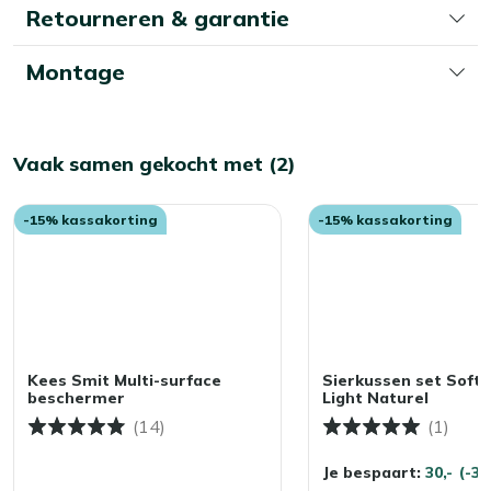
Retourneren & garantie
Montage
Vaak samen gekocht met (2)
-15% kassakorting
-15% kassakorting
Kees Smit Multi-surface
Sierkussen set Soft F
beschermer
Light Naturel
(14)
(1)
Je bespaart:
30,-
(-3