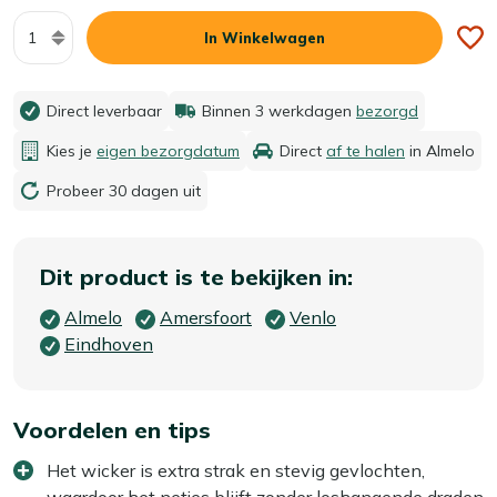
Aantal
In Winkelwagen
Direct leverbaar
Binnen 3 werkdagen
bezorgd
Kies je
eigen bezorgdatum
Direct
af te halen
in Almelo
Probeer 30 dagen uit
Dit product is te bekijken in:
Almelo
Amersfoort
Venlo
Eindhoven
Voordelen en tips
Het wicker is extra strak en stevig gevlochten,
waardoor het netjes blijft zonder loshangende draden