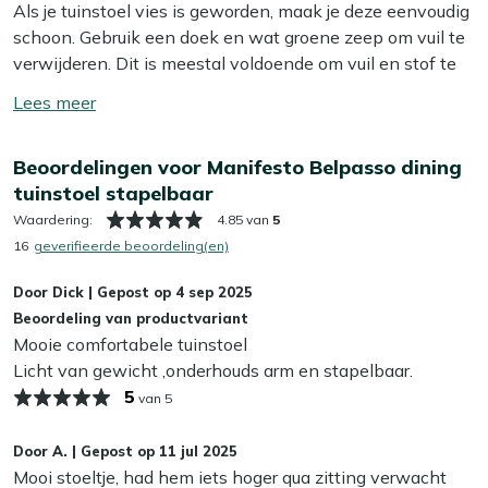
Als je tuinstoel vies is geworden, maak je deze eenvoudig
rope geeft je een stevige zit die licht meeveert, prettig als
schoon. Gebruik een doek en wat groene zeep om vuil te
je wat langer blijft natafelen.
verwijderen. Dit is meestal voldoende om vuil en stof te
verwijderen. Wij raden aan om je tuinstoel minstens twee
Eigenschappen
Toon/verberg
keer per jaar grondig schoon te maken met een speciale
lees
Stapelbare stoel:
je zet meerdere stoelen zo op
reiniger. Voor het beste resultaat gebruik je dan onze Kees
meer
elkaar en bespaart ruimte
Beoordelingen voor Manifesto Belpasso dining
Smit Multi-surface reiniger. Let op: gebruik géén
Aluminium frame:
licht om te tillen en het kan niet
tuinstoel stapelbaar
hogedrukreiniger. Dit lijkt handig, maar kan het materiaal
doorroesten
beschadigen.
Waardering:
4.85 van
5
Rope zitting:
vormt licht met je mee en droogt snel
16
geverifieerde beoordeling(en)
na een bui
Extra bescherming
Dining zithoogte:
fijn om rechtop aan je tuintafel te
Door
Dick
|
Gepost op
4 sep 2025
Wil je je tuinstoel extra beschermen tegen water en vuil?
zitten
Beoordeling van productvariant
Dan kun je een beschermende laag aanbrengen met
Mooie comfortabele tuinstoel
Grijze kleur:
makkelijk te combineren met andere
onze Kees Smit Multi-surface beschermer. Zo blijft je
Licht van gewicht ,onderhouds arm en stapelbaar.
tuinmeubelen
tuinstoel langer mooi en hoef je minder vaak schoon te
5
van 5
maken. Dat is wel zo fijn!
Bekijk meer Tuinstoelen
Bekijk meer Dining stoelen
Door
A.
|
Gepost op
11 jul 2025
Kan ik mijn tuinstoel het hele jaar buiten laten
Mooi stoeltje, had hem iets hoger qua zitting verwacht