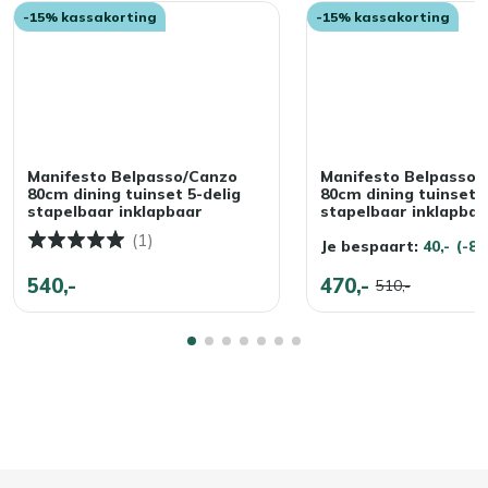
-15% kassakorting
-15% kassakorting
Manifesto Belpasso/Canzo
Manifesto Belpasso/
80cm dining tuinset 5-delig
80cm dining tuinset 5
stapelbaar inklapbaar
stapelbaar inklapbaa
(1)
Je bespaart:
40,-
(-8
540,-
470,-
510,-