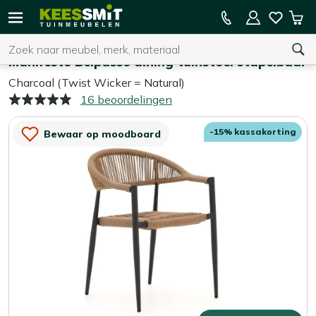
Kees
15% kassakorting op de hele collectie
Win
Smit
Zoeken
Home
Tuinstoelen
Tuinmeubelen
Manifesto Belpasso dining tuinstoel stapelbaar
Charcoal (Twist Wicker = Natural)
16 beoordelingen
U heeft geen product(en) in uw winkelwagen.
-15% kassakorting
Bewaar op moodboard