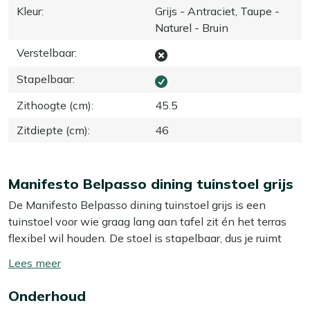
Kleur
:
Grijs - Antraciet, Taupe -
Naturel - Bruin
Verstelbaar
:
Stapelbaar
:
Zithoogte (cm)
:
45.5
Zitdiepte (cm)
:
46
Manifesto Belpasso dining tuinstoel grijs
De Manifesto Belpasso dining tuinstoel grijs is een
tuinstoel voor wie graag lang aan tafel zit én het terras
flexibel wil houden. De stoel is stapelbaar, dus je ruimt
meerdere stoelen snel en compact op als je klaar bent
Toon/verberg
met eten of visite hebt gehad. Het aluminium frame is
lees
licht van gewicht, dus je pakt de stoel er makkelijk even
Onderhoud
meer
bij of schuift ‘m snel aan een andere tafel. De zitting van