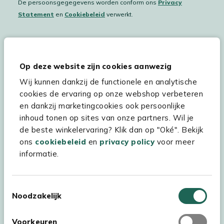
De persoonsgegegevens worden conform ons
Privacy
Statement
en
Cookiebeleid
verwerkt.
Hulp & service
Op deze website zijn cookies aanwezig
Wij kunnen dankzij de functionele en analytische
Assortiment
cookies de ervaring op onze webshop verbeteren
Kees Smit Tuinmeubelen
en dankzij marketingcookies ook persoonlijke
inhoud tonen op sites van onze partners. Wil je
Experience Stores XXL
de beste winkelervaring? Klik dan op "Oké". Bekijk
ons
cookiebeleid
en
privacy policy
voor meer
informatie.
Toestemmingsselectie
Noodzakelijk
Voorkeuren