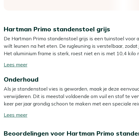
Hartman Primo standenstoel grijs
De Hartman Primo standenstoel grijs is een tuinstoel voor al
wilt leunen na het eten. De rugleuning is verstelbaar, zodat
Het aluminium frame is sterk, roest niet en is met 10,4 kilo 
indelen. De zitting van outdoor textiel vormt zich licht naar j
Toon/verberg
natafelen. Omdat je de stoel kunt inklappen, berg je ’m snel
lees
Onderhoud
meer
Eigenschappen
Als je standenstoel vies is geworden, maak je deze eenvou
Verstelbare rugleuning:
je schakelt zo van rechtop et
verwijderen. Dit is meestal voldoende om vuil en stof te v
Inklapbaar frame:
je klapt de stoel snel dicht en zet 
keer per jaar grondig schoon te maken met een speciale rein
Aluminium frame:
sterk, roest niet en blijft licht geno
Smit Multi-surface reiniger voor het aluminium frame. Let op
Toon/verberg
Outdoor textiel zitting:
zit prettig en blijft fijn als je 
het materiaal beschadigen.
lees
Gewicht 10,4 kilo:
stevig op het terras, maar nog goed t
meer
Extra bescherming
Beoordelingen voor Hartman Primo stande
Bekijk meer Tuinstoelen