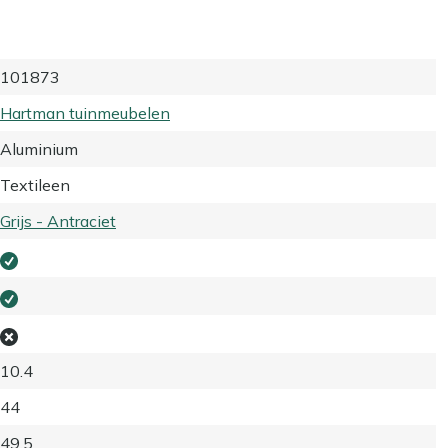
101873
Hartman tuinmeubelen
Aluminium
Textileen
Grijs - Antraciet
10.4
44
49.5