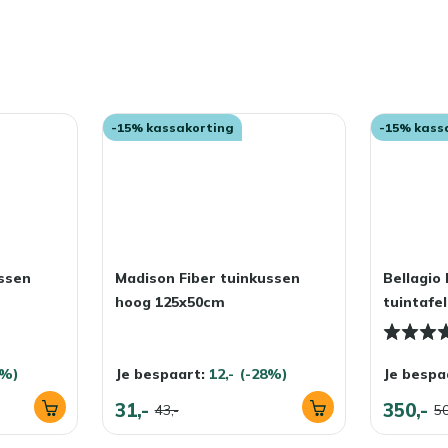
-15% kassakorting
-15% kass
ssen
Madison Fiber tuinkussen
Bellagio
hoog 125x50cm
tuintafe
8%)
Je bespaart:
12,-
(-28%)
Je bespa
31,-
350,-
43,-
50