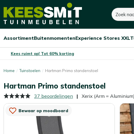
Kees
395,-
495,-
Zoeken
Smit
Je bespaart:
100,-
(-20%)
Tuinmeubelen
Assortiment
Buitenmomenten
Experience Stores XXL
T
Open/sluit
Open/sluit
Open/sluit
Menu
Menu
Menu
Kees ruimt op! Tot 60% korting
Home
Tuinstoelen
Hartman Primo standenstoel
Hartman Primo standenstoel
37 beoordelingen
Xerix (Arm = Aluminium
Bewaar op moodboard