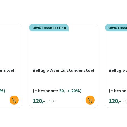
-15% kassakorting
-15% kass
enstoel
Bellagio Avenza standenstoel
Bellagio
1%)
Je bespaart:
30,-
(-20%)
Je bespa
120,-
120,-
150,-
15