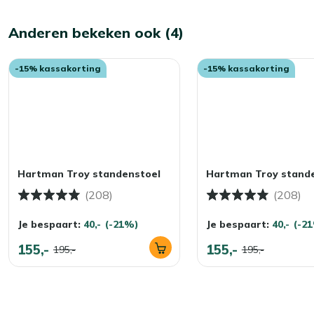
Anderen bekeken ook (4)
-15% kassakorting
-15% kassakorting
Hartman Troy standenstoel
Hartman Troy stand
(208)
(208)
Je bespaart:
40,-
(-21%)
Je bespaart:
40,-
(-2
155,-
155,-
195,-
195,-