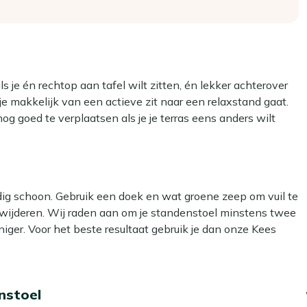
s je én rechtop aan tafel wilt zitten, én lekker achterover
 je makkelijk van een actieve zit naar een relaxstand gaat.
nog goed te verplaatsen als je je terras eens anders wilt
e lichaam, waardoor je prettig zit, ook als je langer blijft
 en compact op als je extra ruimte nodig hebt.
dig schoon. Gebruik een doek en wat groene zeep om vuil te
en naar relaxed achterover
erwijderen. Wij raden aan om je standenstoel minstens twee
’m gemakkelijk weg
iger. Voor het beste resultaat gebruik je dan onze Kees
eg om te verplaatsen
: gebruik géén hogedrukreiniger. Dit lijkt handig, maar kan
langer buiten zit
e tillen
nstoel