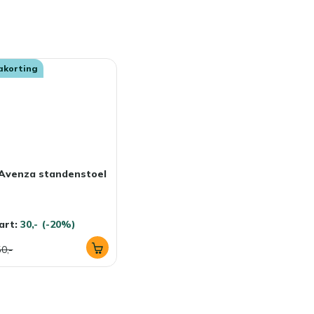
akorting
 Avenza standenstoel
art:
30,-
(-20%)
0,-