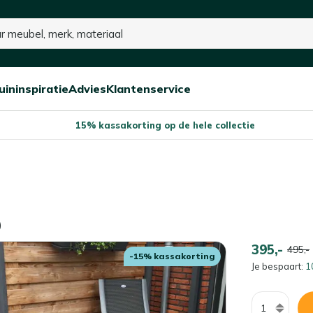
uininspiratie
Advies
Klantenservice
Open/sluit
Open/sluit
Open/sluit
Menu
Menu
Menu
15% kassakorting op de hele collectie
)
395,-
495,-
-15% kassakorting
Je bespaart:
1
Aantal