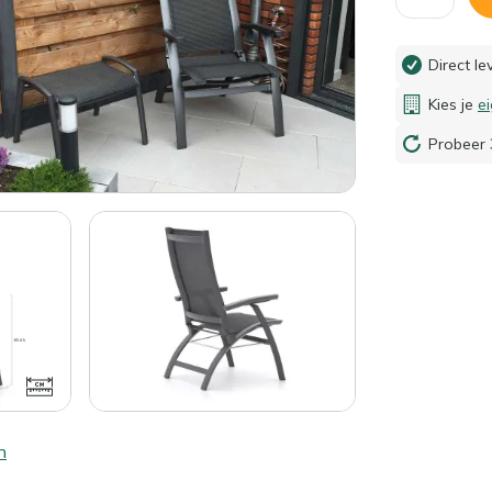
Direct l
Kies je
e
Probeer 
n