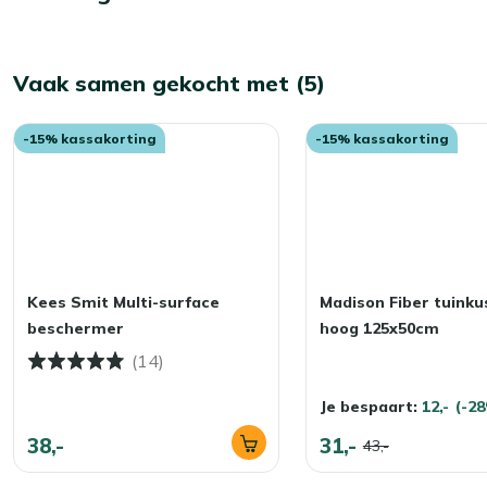
Vaak samen gekocht met (5)
-15% kassakorting
-15% kassakorting
Kees Smit Multi-surface
Madison Fiber tuinku
beschermer
hoog 125x50cm
(14)
Je bespaart:
12,-
(-2
38,-
31,-
43,-