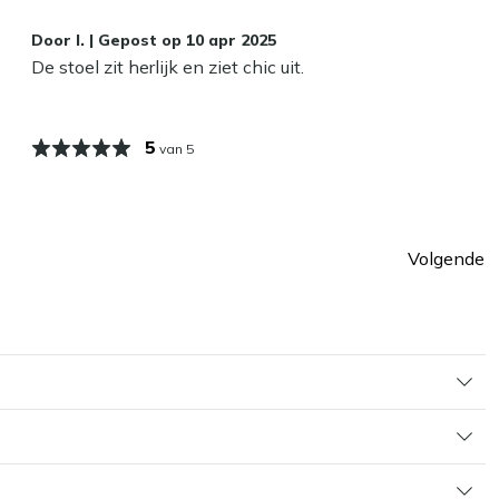
Door
I.
|
Gepost op
10 apr 2025
De stoel zit herlijk en ziet chic uit.
5
van 5
Volgende
ina
Pagin