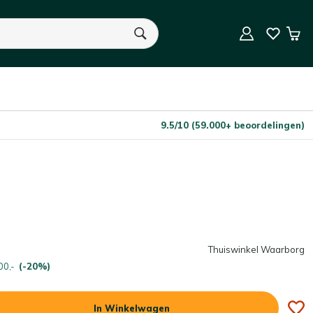
In Winkelwagen
Aantal
Win
U heeft geen product(en) in uw winkelwagen.
9.5/10 (59.000+ beoordelingen)
Thuiswinkel Waarborg
00,-
(-20%)
In Winkelwagen