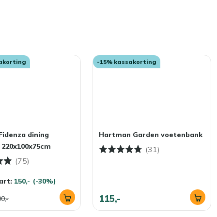
akorting
-15% kassakorting
 Fidenza dining
Hartman Garden voetenbank
l 220x100x75cm
(31)
(75)
art:
150,-
(-30%)
115,-
0,-