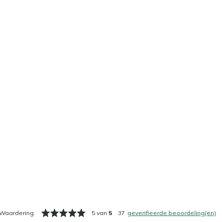
Waardering:
5 van
5
37
geverifieerde beoordeling(en)