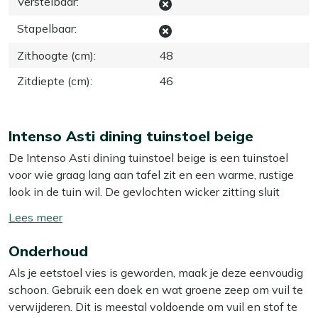
Verstelbaar
:
Stapelbaar
:
Zithoogte (cm)
:
48
Zitdiepte (cm)
:
46
Intenso Asti dining tuinstoel beige
De Intenso Asti dining tuinstoel beige is een tuinstoel
voor wie graag lang aan tafel zit en een warme, rustige
look in de tuin wil. De gevlochten wicker zitting sluit
prettig aan rond je lichaam, terwijl het meegeleverde
Toon/verberg
grijze kussen zorgt voor extra zachtheid tijdens een lange
lees
avond tafelen. Dankzij het aluminium frame schuif je de
Onderhoud
meer
stoel makkelijk aan of van tafel, omdat hij licht van
Als je eetstoel vies is geworden, maak je deze eenvoudig
gewicht is en niet kan doorroesten. Het wicker is
schoon. Gebruik een doek en wat groene zeep om vuil te
vochtbestendig, waardoor je stoel jarenlang netjes blijft,
verwijderen. Dit is meestal voldoende om vuil en stof te
ook als er eens een buitje valt.