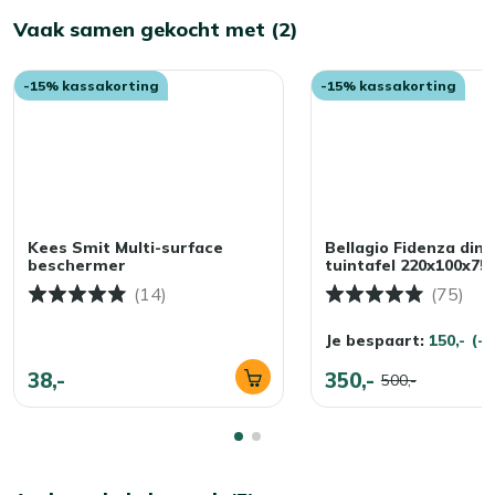
Vaak samen gekocht met (2)
-15% kassakorting
-15% kassakorting
Kees Smit Multi-surface
Bellagio Fidenza dini
beschermer
tuintafel 220x100x7
(14)
(75)
Je bespaart:
150,-
(-
38,-
350,-
500,-