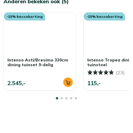
Anderen bekeken ook (5)
-15% kassakorting
-15% kassakorting
Intenso Asti/Bresimo 330cm
Intenso Tropea dinin
dining tuinset 9-delig
tuinstoel
(23)
2.545,-
115,-