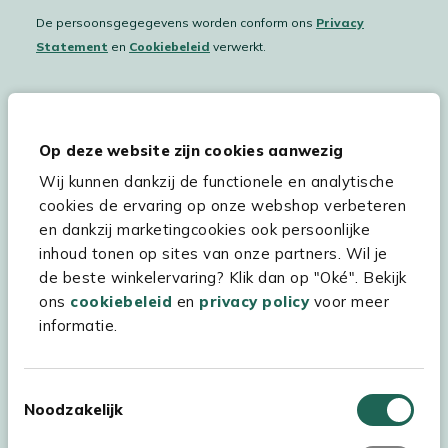
De persoonsgegegevens worden conform ons
Privacy
Statement
en
Cookiebeleid
verwerkt.
Hulp & service
Op deze website zijn cookies aanwezig
Wij kunnen dankzij de functionele en analytische
Assortiment
cookies de ervaring op onze webshop verbeteren
Kees Smit Tuinmeubelen
en dankzij marketingcookies ook persoonlijke
inhoud tonen op sites van onze partners. Wil je
Experience Stores XXL
de beste winkelervaring? Klik dan op "Oké". Bekijk
ons
cookiebeleid
en
privacy policy
voor meer
informatie.
Toestemmingsselectie
Noodzakelijk