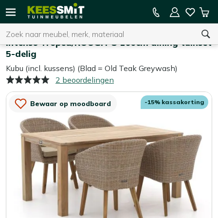
Kees
15% kassakorting op de hele collectie
Win
Smit
Zoeken
Home
Tuinsets
Tuinmeubelen
Intenso Tropea/ROUGH-S 160cm dining tuinset
5-delig
Kubu (incl. kussens) (Blad = Old Teak Greywash)
U heeft geen product(en) in uw winkelwagen.
2 beoordelingen
-15% kassakorting
Bewaar op moodboard