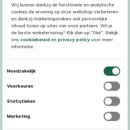
Wij kunnen dankzij de functionele en analytische
Assortiment
cookies de ervaring op onze webshop verbeteren
Kees Smit Tuinmeubelen
en dankzij marketingcookies ook persoonlijke
inhoud tonen op sites van onze partners. Wil je
Experience Stores XXL
de beste winkelervaring? Klik dan op "Oké". Bekijk
ons
cookiebeleid
en
privacy policy
voor meer
informatie.
Toestemmingsselectie
Noodzakelijk
Voorkeuren
Statistieken
Marketing
Auteursrecht © 2026 - Kees Smit Tuinmeubelen