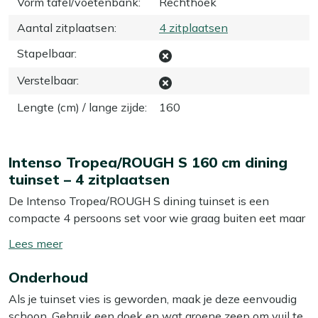
Vorm tafel/voetenbank
:
Rechthoek
Aantal zitplaatsen
:
4 zitplaatsen
Stapelbaar
:
Verstelbaar
:
Lengte (cm) / lange zijde
:
160
Intenso Tropea/ROUGH S 160 cm dining
tuinset – 4 zitplaatsen
De Intenso Tropea/ROUGH S dining tuinset is een
compacte 4 persoons set voor wie graag buiten eet maar
niet het grootste terras heeft. De combinatie van
Toon/verberg
teakhout met gevlochten wicker stoelen geeft je een
lees
stevige set waar je ontspannen op zit, met fijne kussens
Onderhoud
meer
erbij. Door de lengte van 160 cm kun je met vier personen
Als je tuinset vies is geworden, maak je deze eenvoudig
prima tafelen zonder dat de set je hele balkon of terras
schoon. Gebruik een doek en wat groene zeep om vuil te