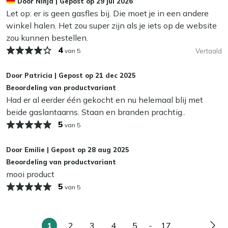
Door
Ninja
|
Gepost op
29 jul 2026
bouwmarkt. De bediening is simpel: draai het gasblikje
Let op: er is geen gasfles bij. Die moet je in een andere
onderaan vast, steek de vlam aan en regel de grootte van
winkel halen. Het zou super zijn als je iets op de website
de vlam met de draaiknop. Gemiddeld brandt de
zou kunnen bestellen.
Cosiscoop 5 tot 6 uur op één gascartouche. Dankzij het
4
van 5
Vertaald
ingebouwde veiligheidsventiel sluit het gasblikje zichzelf
af als dat nodig is, wat extra veiligheid biedt. De
Door
Patricia
|
Gepost op
21 dec 2025
meegeleverde grijze kiezelstenen zorgen voor een mooie
Beoordeling van productvariant
afwerking.
Had er al eerder één gekocht en nu helemaal blij met
beide gaslantaarns. Staan en branden prachtig..
Of je de Cosiscoop cadeau geeft of zelf gebruikt, deze
5
van 5
lantaarn is altijd een eyecatcher. Tip: wil je je tafel
beschermen? Berg de lantaarn op als je hem niet gebruikt
Door
Emilie
|
Gepost op
28 aug 2025
en laat hem niet onnodig buiten op tafel staan, zo
Beoordeling van productvariant
voorkom je kringen.
mooi product
5
van 5
Bekijk meer Gaslantaarns
Bekijk meer Tafelhaarden
Bekijk meer Vuur & terrasverwarming
1
2
3
4
5
-
17