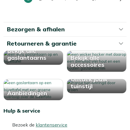
U
Pagina
Pagina
Pagina
Pagina
Pagina
Pag
lees
momenteel
pagina
Bezorgen & afhalen
Retourneren & garantie
Bekijk alle
gaslantaarns
Bekijk alle
accessoires
Ontdek jouw
tuinstijl
Aanbiedingen
Hulp & service
Bezoek de
klantenservice