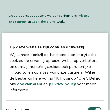
De persoonsgegegevens worden conform ons
Privacy
Statement
en
Cookiebeleid
verwerkt.
Hulp & service
Op deze website zijn cookies aanwezig
Wij kunnen dankzij de functionele en analytische
Assortiment
cookies de ervaring op onze webshop verbeteren
Kees Smit Tuinmeubelen
en dankzij marketingcookies ook persoonlijke
inhoud tonen op sites van onze partners. Wil je
Experience Stores XXL
de beste winkelervaring? Klik dan op "Oké". Bekijk
ons
cookiebeleid
en
privacy policy
voor meer
informatie.
Toestemmingsselectie