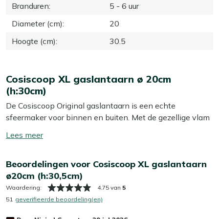
Branduren
:
5 - 6 uur
Diameter (cm)
:
20
Hoogte (cm)
:
30.5
Cosiscoop XL gaslantaarn ø 20cm
(h:30cm)
De Cosiscoop Original gaslantaarn is een echte
sfeermaker voor binnen en buiten. Met de gezellige vlam
zorg je meteen voor een warme en knusse sfeer, perfect
Toon/verberg
voor een avondje met vrienden of familie. Zet hem op
lees
tafel tijdens het eten of gebruik hem als mooie decoratie
meer
Beoordelingen voor Cosiscoop XL gaslantaarn
– hij trekt zeker de aandacht.
ø20cm (h:30,5cm)
Eigenschappen
Waardering:
4.75 van
5
51
geverifieerde beoordeling(en)
Deze gaslantaarn werkt op een universele 190 gram
gascartouche, die eenvoudig verkrijgbaar is bij de