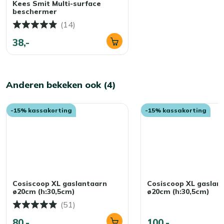
Kees Smit Multi-surface
beschermer
(14)
38,-
Anderen bekeken ook (4)
-15% kassakorting
-15% kassakorting
Cosiscoop XL gaslantaarn
Cosiscoop XL gaslan
ø20cm (h:30,5cm)
ø20cm (h:30,5cm)
(51)
80,-
100,-