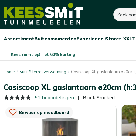
Kees
Zoeken
80,-
Smit
Tuinmeubelen
Assortiment
Buitenmomenten
Experience Stores XXL
T
Open/sluit
Open/sluit
Open/sluit
Menu
Menu
Menu
Kees ruimt op! Tot 60% korting
Home
Vuur & terrasverwarming
Cosiscoop XL gaslantaarn ø20cm (
Cosiscoop XL gaslantaarn ø20cm (h:
51 beoordelingen
Black Smoked
Bewaar op moodboard