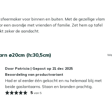
)
 sfeermaker voor binnen en buiten. Met de gezellige vlam
r een avondje met vrienden of familie. Zet hem op tafel
ekt zeker de aandacht.
ouche, die eenvoudig verkrijgbaar is bij de bouwmarkt. De
arn ø20cm (h:30,5cm)
Wa
ek de vlam aan en regel de grootte van de vlam met de
én gascartouche. Dankzij het ingebouwde veiligheidsventiel
Door
Patricia
|
Gepost op
21 dec 2025
eiligheid biedt. De meegeleverde grijze kiezelstenen zorgen
Beoordeling van productvariant
Had er al eerder één gekocht en nu helemaal blij met
beide gaslantaarns. Staan en branden prachtig..
rn is altijd een eyecatcher. Tip: wil je je tafel beschermen?
5
van 5
et onnodig buiten op tafel staan, zo voorkom je kringen.