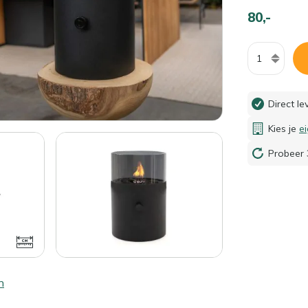
80,-
Aantal
Direct l
Kies je
e
Probeer 
n