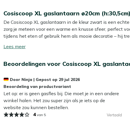
Cosiscoop XL gaslantaarn ø20cm (h:30,5cm
De Cosiscoop XL gaslantaarn in de kleur zwart is een echte
zorg je meteen voor een warme en knusse sfeer, perfect voo
tijdens het eten of gebruik hem als mooie decoratie – hij tr
Toon/verberg
Eigenschappen
lees
meer
Deze gaslantaarn werkt op een universele 190 gram gascart
Beoordelingen voor Cosiscoop XL gaslanta
bediening is simpel: draai het gasblikje onderaan vast, ste
draaiknop. Gemiddeld brandt de Cosiscoop 5 tot 6 uur op é
Door
Ninja
|
Gepost op
29 jul 2026
sluit het gasblikje zichzelf af als dat nodig is, wat extra v
Beoordeling van productvariant
voor een mooie afwerking.
Let op: er is geen gasfles bij. Die moet je in een andere
winkel halen. Het zou super zijn als je iets op de
Of je de Cosiscoop cadeau geeft of zelf gebruikt, deze lantaa
website zou kunnen bestellen.
Berg de lantaarn op als je hem niet gebruikt en laat hem ni
4
van 5
Vertaald
Bekijk meer Gaslantaarns
Bekijk meer Tafelhaarden