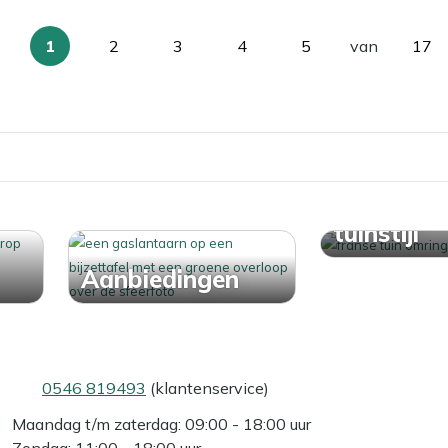
1
2
3
4
5
van
17
U
Pagina
Pagina
Pagina
Pagina
Pag
lees
momenteel
pagina
Ontdek j
tuinstijl
Aanbiedingen
0546 819493
(klantenservice)
Maandag t/m zaterdag: 09:00 - 18:00 uur
Zondag: 11:00 - 18:00 uur