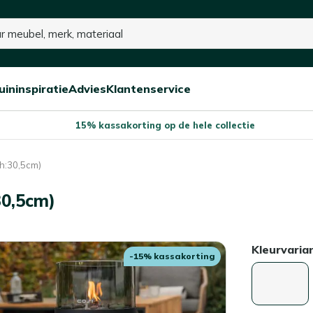
uininspiratie
Advies
Klantenservice
Open/sluit
Open/sluit
Open/sluit
Menu
Menu
Menu
15% kassakorting op de hele collectie
h:30,5cm)
30,5cm)
Kleurvaria
-15% kassakorting