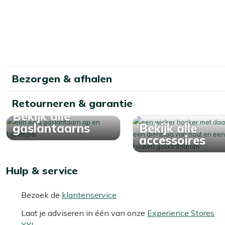
Bekijk meer Vuur & terrasverwarming
Bezorgen & afhalen
Retourneren & garantie
Bekijk alle
gaslantaarns
Bekijk alle
accessoires
Hulp & service
Bezoek de
klantenservice
Laat je adviseren in één van onze
Experience Stores
XXL