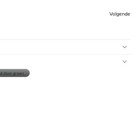
Volgende
ina
Pagin
ouw