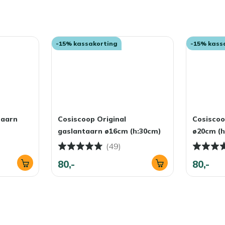
-15% kassakorting
-15% kass
taarn
Cosiscoop Original
Cosiscoo
gaslantaarn ø16cm (h:30cm)
ø20cm (h
(49)
80,-
80,-