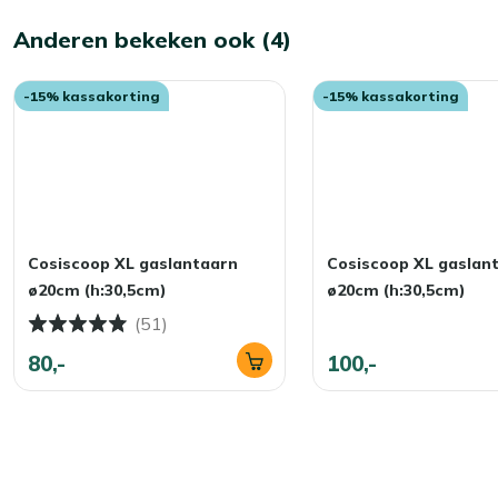
Anderen bekeken ook (4)
-15% kassakorting
-15% kassakorting
Cosiscoop XL gaslantaarn
Cosiscoop XL gaslan
ø20cm (h:30,5cm)
ø20cm (h:30,5cm)
(51)
80,-
100,-