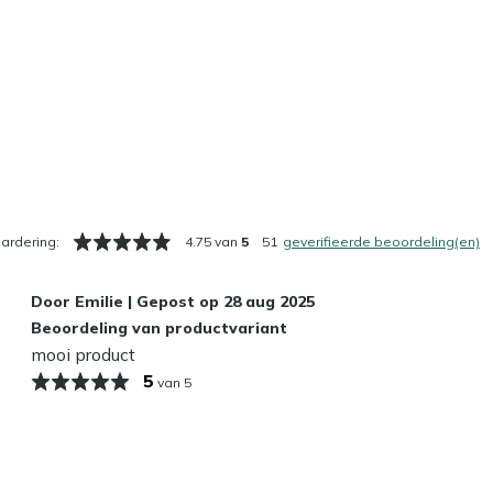
ardering:
4.75 van
5
51
geverifieerde beoordeling(en)
Door
Emilie
|
Gepost op
28 aug 2025
Beoordeling van productvariant
mooi product
5
van 5