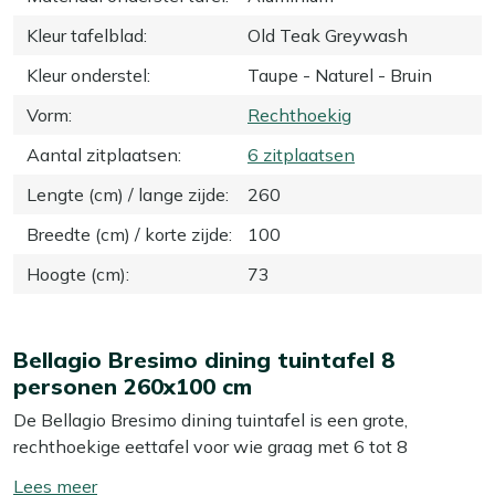
Kleur tafelblad
:
Old Teak Greywash
Kleur onderstel
:
Taupe - Naturel - Bruin
Vorm
:
Rechthoekig
Aantal zitplaatsen
:
6 zitplaatsen
Lengte (cm) / lange zijde
:
260
Breedte (cm) / korte zijde
:
100
Hoogte (cm)
:
73
Bellagio Bresimo dining tuintafel 8
personen 260x100 cm
De Bellagio Bresimo dining tuintafel is een grote,
rechthoekige eettafel voor wie graag met 6 tot 8
personen buiten eet, borrelt of spelletjes speelt. Met zijn
Toon/verberg