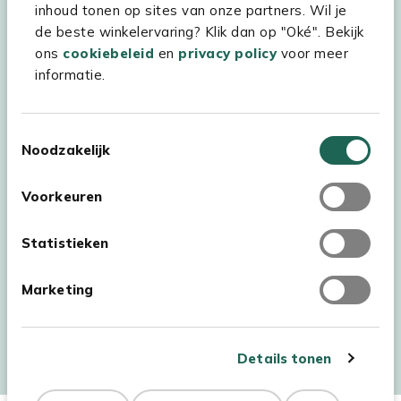
inhoud tonen op sites van onze partners. Wil je
Experience Stores XXL
de beste winkelervaring? Klik dan op "Oké". Bekijk
ons
cookiebeleid
en
privacy policy
voor meer
informatie.
Toestemmingsselectie
Noodzakelijk
Voorkeuren
Statistieken
Marketing
Auteursrecht © 2026 - Kees Smit Tuinmeubelen
Algemene voorwaarden
Privacy Statement
Disclaimer
Details tonen
Cookiebeleid
Toegankelijkheidsverklaring