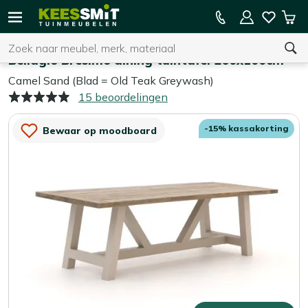
Kees
15% kassakorting op de hele collectie
Win
Smit
Zoeken
Home
Tuintafels
Tuinmeubelen
Bellagio Bresimo dining tuintafel 260x100cm
Camel Sand (Blad = Old Teak Greywash)
15 beoordelingen
U heeft geen product(en) in uw winkelwagen.
-15% kassakorting
Bewaar op moodboard