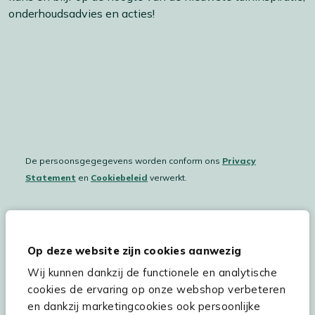
onderhoudsadvies en acties!
De persoonsgegegevens worden conform ons
Privacy
Statement
en
Cookiebeleid
verwerkt.
Hulp & service
Op deze website zijn cookies aanwezig
Wij kunnen dankzij de functionele en analytische
Assortiment
cookies de ervaring op onze webshop verbeteren
Kees Smit Tuinmeubelen
en dankzij marketingcookies ook persoonlijke