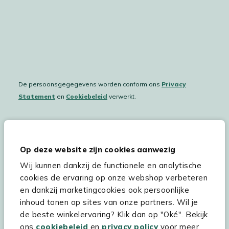
De persoonsgegegevens worden conform ons
Privacy
Statement
en
Cookiebeleid
verwerkt.
Hulp & service
Op deze website zijn cookies aanwezig
Wij kunnen dankzij de functionele en analytische
Assortiment
cookies de ervaring op onze webshop verbeteren
Kees Smit Tuinmeubelen
en dankzij marketingcookies ook persoonlijke
inhoud tonen op sites van onze partners. Wil je
Experience Stores XXL
de beste winkelervaring? Klik dan op "Oké". Bekijk
ons
cookiebeleid
en
privacy policy
voor meer