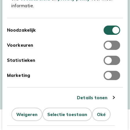
informatie.
Toestemmingsselectie
Noodzakelijk
Voorkeuren
Statistieken
Marketing
Auteursrecht © 2026 - Kees Smit Tuinmeubelen
Algemene voorwaarden
Privacy Statement
Disclaimer
Details tonen
Cookiebeleid
Toegankelijkheidsverklaring
Weigeren
Selectie toestaan
Oké
In Winkelwagen
Aantal