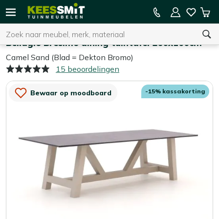
Kees
15% kassakorting op de hele collectie
Win
Smit
Zoeken
Home
Tuintafels
Tuinmeubelen
Bellagio Bresimo dining tuintafel 260x100cm
Camel Sand (Blad = Dekton Bromo)
15 beoordelingen
U heeft geen product(en) in uw winkelwagen.
-15% kassakorting
Bewaar op moodboard