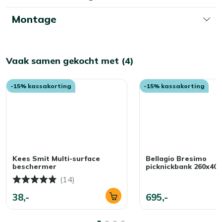
Montage
Vaak samen gekocht met (4)
-15% kassakorting
-15% kassakorting
Kees Smit Multi-surface
Bellagio Bresimo
beschermer
picknickbank 260x40
(14)
38,-
695,-