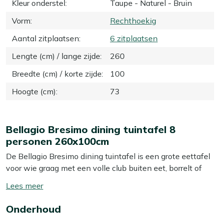
Kleur onderstel
:
Taupe - Naturel - Bruin
Vorm
:
Rechthoekig
Aantal zitplaatsen
:
6 zitplaatsen
Lengte (cm) / lange zijde
:
260
Breedte (cm) / korte zijde
:
100
Hoogte (cm)
:
73
Bellagio Bresimo dining tuintafel 8
personen 260x100cm
De Bellagio Bresimo dining tuintafel is een grote eettafel
voor wie graag met een volle club buiten eet, borrelt of
een spelletje speelt. Met zijn afmeting van 260x100 cm
Toon/verberg
heb je makkelijk plek voor 8 personen langs de lange
lees
zijden, en aan de kopse kanten kun je nog extra stoelen
Onderhoud
meer
aanschuiven als het een keer écht druk wordt. Het