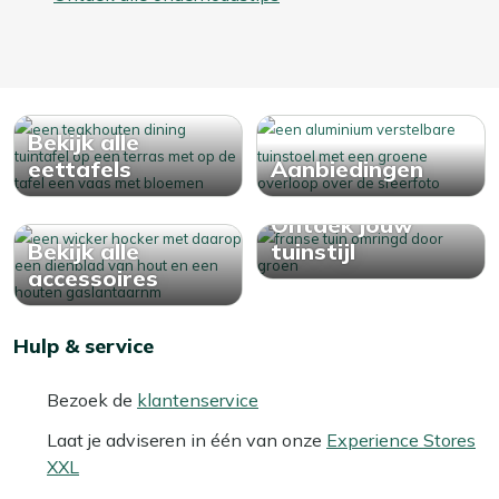
Bekijk alle
eettafels
Aanbiedingen
Ontdek jouw
Bekijk alle
tuinstijl
accessoires
Hulp & service
Bezoek de
klantenservice
Laat je adviseren in één van onze
Experience Stores
XXL