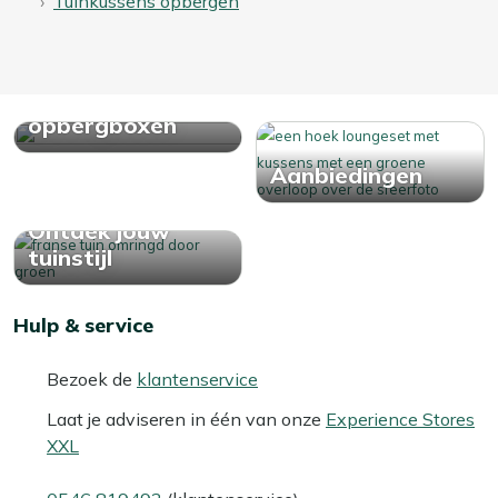
Tuinkussens opbergen
Bekijk alle
opbergboxen
Aanbiedingen
Ontdek jouw
tuinstijl
Hulp & service
Bezoek de
klantenservice
Laat je adviseren in één van onze
Experience Stores
XXL