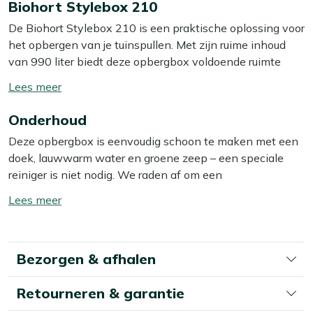
Biohort Stylebox 210
De Biohort Stylebox 210 is een praktische oplossing voor
het opbergen van je tuinspullen. Met zijn ruime inhoud
van 990 liter biedt deze opbergbox voldoende ruimte
voor kussens, tuingereedschap of andere benodigdheden.
Toon/verberg
De donkergrijs metallic kleur geeft de box een moderne
lees
uitstraling die in elke tuin past. We raden aan om de
Onderhoud
meer
opbergbox op een vlakke ondergrond te plaatsen.
Deze opbergbox is eenvoudig schoon te maken met een
Dankzij de condensbescherming blijven je kussens het
doek, lauwwarm water en groene zeep – een speciale
hele jaar door veilig en droog.
reiniger is niet nodig. We raden af om een
hogedrukreiniger te gebruiken, omdat dit het materiaal
Eigenschappen
Toon/verberg
kan beschadigen. Dankzij het robuuste stalen ontwerp
lees
Waterdicht
: Deze opbergbox beschermt je spullen
heeft de kast weinig onderhoud nodig; even afnemen
meer
tegen regen en vocht, zodat je je geen zorgen hoeft te
met een doek is voldoende om hem jarenlang mooi en in
maken over natte kussens of gereedschap.
Bezorgen & afhalen
topconditie te houden.
Vuurverzinkt staal
: Het gebruik van vuurverzinkt
staal zorgt voor een sterke en duurzame constructie,
Retourneren & garantie
waardoor de box bestand is tegen diverse