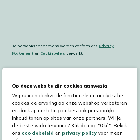
De persoonsgegegevens worden conform ons
Privacy
Statement
en
Cookiebeleid
verwerkt.
Hulp & service
Op deze website zijn cookies aanwezig
Wij kunnen dankzij de functionele en analytische
Assortiment
cookies de ervaring op onze webshop verbeteren
Kees Smit Tuinmeubelen
en dankzij marketingcookies ook persoonlijke
inhoud tonen op sites van onze partners. Wil je
Experience Stores XXL
de beste winkelervaring? Klik dan op "Oké". Bekijk
ons
cookiebeleid
en
privacy policy
voor meer