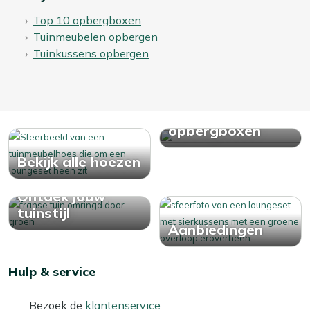
Bekijk meer Tuinmeubelhoezen
Top 10 opbergboxen
Tuinmeubelen opbergen
Tuinkussens opbergen
Bekijk alle
opbergboxen
Bekijk alle hoezen
Ontdek jouw
tuinstijl
Aanbiedingen
Hulp & service
Bezoek de
klantenservice