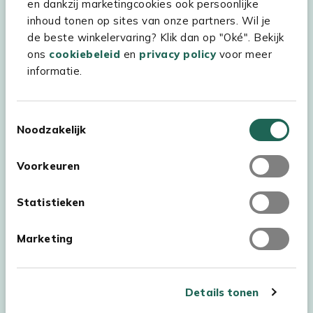
en dankzij marketingcookies ook persoonlijke
inhoud tonen op sites van onze partners. Wil je
Experience Stores XXL
de beste winkelervaring? Klik dan op "Oké". Bekijk
ons
cookiebeleid
en
privacy policy
voor meer
informatie.
Toestemmingsselectie
Noodzakelijk
Voorkeuren
Statistieken
Marketing
Auteursrecht © 2026 - Kees Smit Tuinmeubelen
Algemene voorwaarden
Privacy Statement
Disclaimer
Details tonen
Cookiebeleid
Toegankelijkheidsverklaring