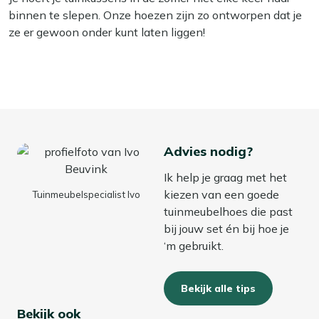
aan, zodat de hoes niet wegwaait bij harde wind.
binnen te slepen. Onze hoezen zijn zo ontworpen dat je
Voorkom stilstaand water:
Zorg dat er geen grote
ze er gewoon onder kunt laten liggen!
plassen water op de hoes blijven liggen. Dit verlengt
de levensduur van de hoes.
Houd de hoes schoon:
Maak de hoes regelmatig
schoon en laat hem goed drogen voordat je hem
opbergt.
Advies nodig?
En je tuinkussens?
Ik help je graag met het
Gebruik je kussens op je stapelbare stoelen? Tijdens de
kiezen van een goede
Tuinmeubelspecialist Ivo
lente en zomer kunnen kussens tijdelijk onder de hoes
tuinmeubelhoes die past
blijven liggen, zolang ze goed droog zijn voordat je de
bij jouw set én bij hoe je
hoes plaatst. In de winter raden wij aan om tuinkussens
‘m gebruikt.
binnen of in een waterdichte opbergbox te bewaren. Zo
blijven ze fris, droog en langer mooi.
Bekijk alle tips
Bekijk ook
Bekijk meer Opbergen