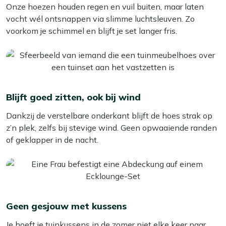
Onze hoezen houden regen en vuil buiten, maar laten
Luchtsleuven voor ventilatie:
De
vocht wél ontsnappen via slimme luchtsleuven. Zo
ventilatieopeningen zorgen voor frisse lucht onder de
voorkom je schimmel en blijft je set langer fris.
hoes. Zo voorkom je dat vocht blijft hangen en
verklein je de kans op schimmel of vochtplekken.
Verstelbare onderkant:
Dankzij de verstelbare
onderkant sluit de hoes goed aan rond je stoelen. Zo
blijft hij beter op zijn plek, ook als het wat harder
Blijft goed zitten, ook bij wind
waait.
Weersbestendig:
De hoes is gemaakt van sterk PP
Dankzij de verstelbare onderkant blijft de hoes strak op
textiel en geschikt voor dagelijks gebruik buiten. Zo
z’n plek, zelfs bij stevige wind. Geen opwaaiende randen
blijven je stapelbare stoelen beter beschermd,
of geklapper in de nacht.
seizoen na seizoen.
Tips voor gebruik
Stapel je stoelen recht op elkaar:
Zo valt de hoes
Geen gesjouw met kussens
mooier en sluit hij beter aan.
Zet de hoes goed vast:
Trek de onderkant stevig
Je hoeft je tuinkussens in de zomer niet elke keer naar