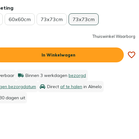
meting
60x60cm
73x73cm
73x73cm
Thuiswinkel Waarborg
In Winkelwagen
everbaar
Binnen 3 werkdagen
bezorgd
igen bezorgdatum
Direct
af te halen
in Almelo
30 dagen uit