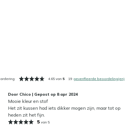
ardering:
4.65 van
5
19
geverifieerde beoordeling(en)
Door
Chico
|
Gepost op
8 apr 2024
Mooie kleur en stof
Het zit kussen had iets dikker mogen zijn, maar tot op
heden zit het fijn.
5
van 5