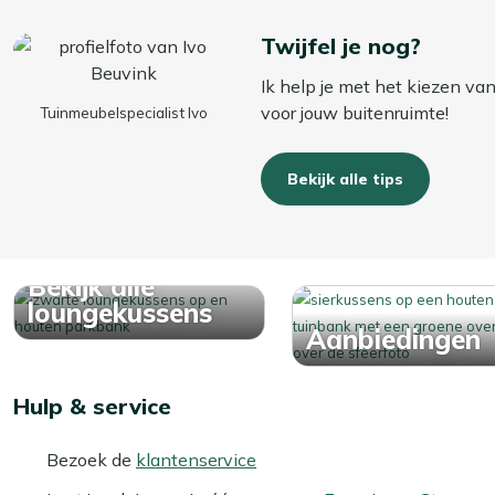
Twijfel je nog?
Ik help je met het kiezen va
voor jouw buitenruimte!
Tuinmeubelspecialist Ivo
Bekijk alle tips
Bekijk alle
loungekussens
Aanbiedingen
Hulp & service
Bezoek de
klantenservice