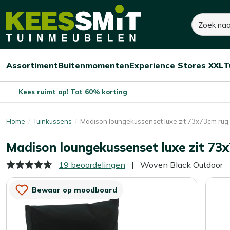
Kees
Zoeken
90,-
Smit
Tuinmeubelen
Assortiment
Buitenmomenten
Experience Stores XXL
T
Open/sluit
Open/sluit
Open/sluit
Menu
Menu
Menu
Kees ruimt op! Tot 60% korting
Home
Tuinkussens
Madison loungekussenset luxe zit 73x73cm rug
Madison loungekussenset luxe zit 73
19 beoordelingen
Woven Black Outdoor
Bewaar op moodboard