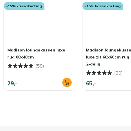
-15% kassakorting
-15% kassakorting
Madison loungekussen luxe
Madison loungekuss
rug 60x40cm
luxe zit 60x60cm rug
2-delig
(58)
(80)
29,-
65,-