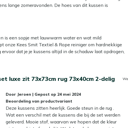
ijdens lange zomeravonden. De hoes van dit kussen is
o in de wasmachine. Handig, want zo blijft je kussen zonder
kken is een sopje met lauwwarm water en wat mild
lpt onze Kees Smit Textiel & Rope reiniger om hardnekkige
g ervoor dat je je kussens altijd in de schaduw laat opdrogen,
 om een beschermende laag aan te brengen met onze Kees
t luxe zit 73x73cm rug 73x40cm 2-delig
er- en vuilafstotend, zodat ze langer schoon blijven. Dat
Wa
Door
Jeroen
|
Gepost op
24 mei 2024
 laten liggen?
Beoordeling van productvariant
Deze kussens zitten heerlijk. Goede steun in de rug .
e niet gebruikt. Zelfs de meest waterafstotende stoffen
Wat een verschil met de kussens die bij de set werden
schimmel kan veroorzaken. In de herfst en winter bewaar je
geleverd. Mooie stof, waarvan we hopen dat de kleur
. Zo blijven ze langer mooi en fris!