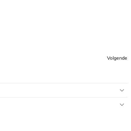
Volgende
ina
Pagin