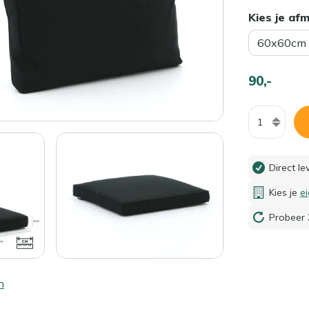
Kies je af
60x60cm
90,-
Aantal
Direct l
Kies je
e
Probeer 
n