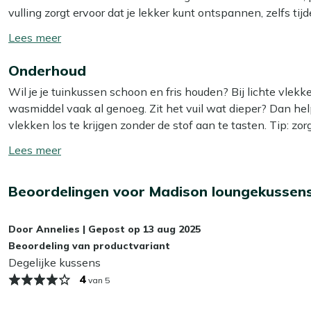
vulling zorgt ervoor dat je lekker kunt ontspannen, zelfs t
afritsbaar, dus je haalt hem er makkelijk af en stopt hem z
Toon/verberg
moeite schoon en fris!
lees
Onderhoud
meer
Bekijk meer Tuinkussens
Wil je je tuinkussen schoon en fris houden? Bij lichte vle
Bekijk meer Loungekussens
wasmiddel vaak al genoeg. Zit het vuil wat dieper? Dan he
vlekken los te krijgen zonder de stof aan te tasten. Tip: zor
zo voorkom je dat de kleur terugloopt.
Toon/verberg
lees
Wil je het jezelf nog makkelijker maken? Dan is het slim
meer
Beoordelingen voor Madison loungekussense
Smit Textiel & Rope beschermer. Deze maakt je kussens wat
bespaart je weer schoonmaakwerk!
Door
Annelies
|
Gepost op
13 aug 2025
Kan ik mijn tuinkussens het hele jaar buiten
Beoordeling van productvariant
Degelijke kussens
Wij adviseren om je tuinkussens droog op te bergen als je z
4
van 5
kunnen op termijn last krijgen van vocht, wat slijtage en 
je kussens het beste binnen of in een waterdichte opbergbox