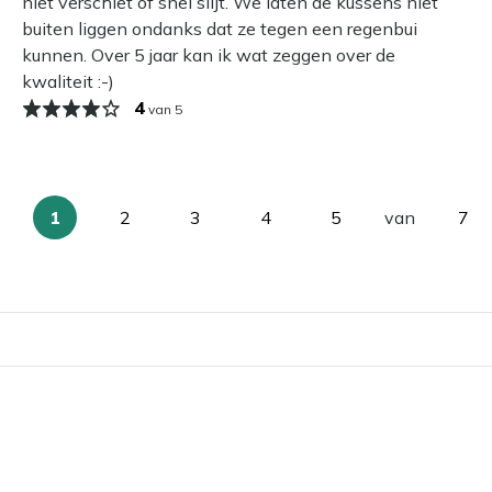
niet verschiet of snel slijt. We laten de kussens niet
buiten liggen ondanks dat ze tegen een regenbui
kunnen. Over 5 jaar kan ik wat zeggen over de
kwaliteit :-)
4
van 5
1
2
3
4
5
van
7
U
Pagina
Pagina
Pagina
Pagina
Pag
lees
momenteel
pagina