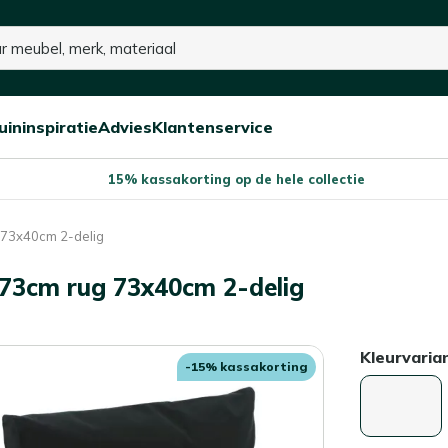
uininspiratie
Advies
Klantenservice
Open/sluit
Open/sluit
Open/sluit
Menu
Menu
Menu
15% kassakorting op de hele collectie
 73x40cm 2-delig
x73cm rug 73x40cm 2-delig
Kleurvaria
-15% kassakorting