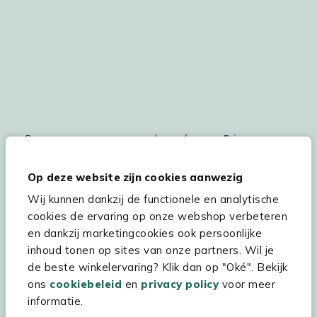
De persoonsgegegevens worden conform ons
Privacy
Statement
en
Cookiebeleid
verwerkt.
Op deze website zijn cookies aanwezig
Wij kunnen dankzij de functionele en analytische
cookies de ervaring op onze webshop verbeteren
Hulp & service
en dankzij marketingcookies ook persoonlijke
inhoud tonen op sites van onze partners. Wil je
Assortiment
de beste winkelervaring? Klik dan op "Oké". Bekijk
Kees Smit Tuinmeubelen
ons
cookiebeleid
en
privacy policy
voor meer
informatie.
Experience Stores XXL