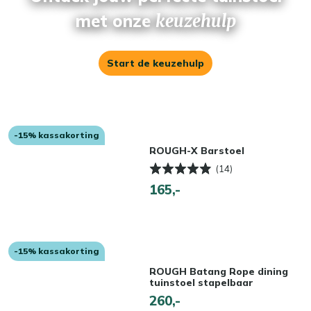
met onze
keuzehulp
Start de keuzehulp
-15% kassakorting
ROUGH-X Barstoel
(14)
165,-
-15% kassakorting
ROUGH Batang Rope dining
tuinstoel stapelbaar
260,-