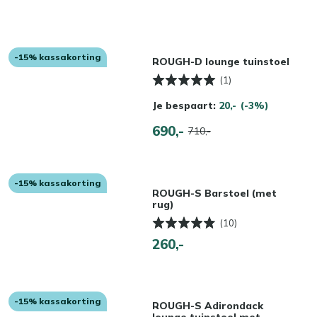
-15% kassakorting
ROUGH-D lounge tuinstoel
(1)
Je bespaart:
20,-
(-3%)
690,-
710,-
-15% kassakorting
ROUGH-S Barstoel (met
rug)
(10)
260,-
-15% kassakorting
ROUGH-S Adirondack