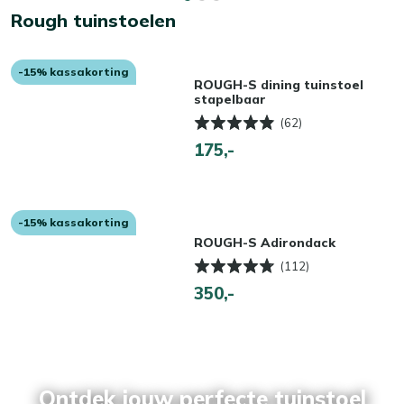
Rough tuinstoelen
-15% kassakorting
ROUGH-S dining tuinstoel
stapelbaar
(62)
175,-
-15% kassakorting
ROUGH-S Adirondack
(112)
350,-
Ontdek jouw perfecte tuinstoel