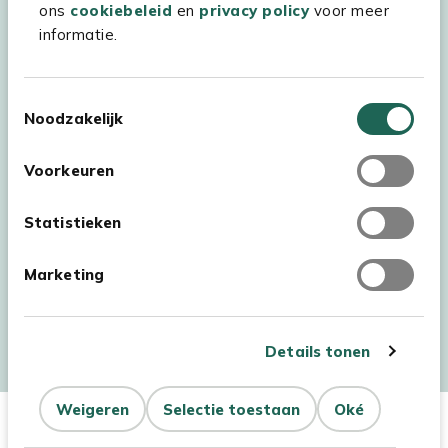
ons
cookiebeleid
en
privacy policy
voor meer
informatie.
Toestemmingsselectie
Noodzakelijk
Voorkeuren
Statistieken
Marketing
Auteursrecht © 2026 - Kees Smit Tuinmeubelen
Algemene voorwaarden
Privacy Statement
Disclaimer
Details tonen
Cookiebeleid
Toegankelijkheidsverklaring
Dit product is niet op
Niet op
Weigeren
Selectie toestaan
Oké
voorraad
Aantal
voorraad