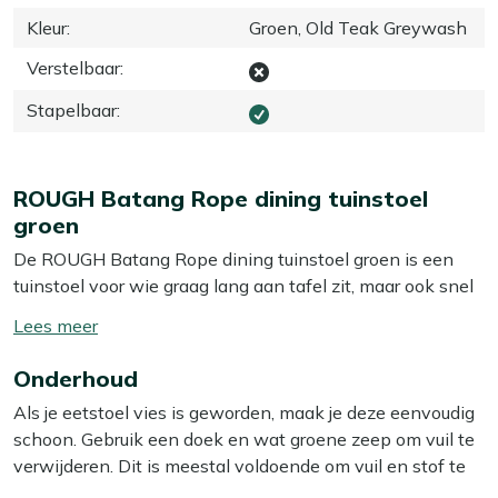
Kleur
:
Groen, Old Teak Greywash
Verstelbaar
:
Stapelbaar
:
ROUGH Batang Rope dining tuinstoel
groen
De ROUGH Batang Rope dining tuinstoel groen is een
tuinstoel voor wie graag lang aan tafel zit, maar ook snel
wil kunnen opruimen. De stoel is stapelbaar, zodat je
Toon/verberg
meerdere stoelen gemakkelijk boven op elkaar zet en zo
lees
ruimte vrijmaakt op je terras. Het teakhouten frame in
Onderhoud
meer
grijs geeft de stoel een stevige basis waar je jarenlang
Als je eetstoel vies is geworden, maak je deze eenvoudig
plezier van hebt, teakhout is een sterk natuurproduct dat
schoon. Gebruik een doek en wat groene zeep om vuil te
goed tegen alle weersomstandigheden kan. De rope
verwijderen. Dit is meestal voldoende om vuil en stof te
zitting in groen vormt licht mee met je lichaam en droogt
verwijderen. Wij raden aan om je eetstoel minstens twee