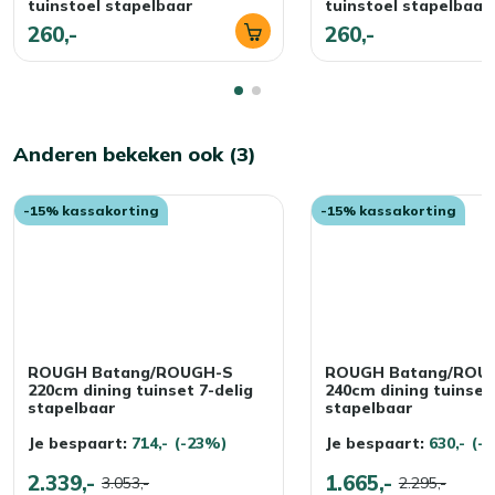
tuinstoel stapelbaar
tuinstoel stapelbaar
260,-
260,-
Anderen bekeken ook (3)
-15% kassakorting
-15% kassakorting
ROUGH Batang/ROUGH-S
ROUGH Batang/ROU
220cm dining tuinset 7-delig
240cm dining tuinset 
stapelbaar
stapelbaar
Je bespaart:
714,-
(-23%)
Je bespaart:
630,-
(-
2.339,-
1.665,-
3.053,-
2.295,-