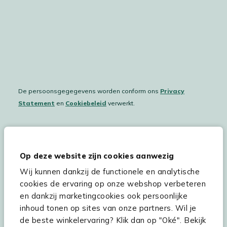
De persoonsgegegevens worden conform ons
Privacy
Statement
en
Cookiebeleid
verwerkt.
Hulp & service
Op deze website zijn cookies aanwezig
Wij kunnen dankzij de functionele en analytische
Assortiment
cookies de ervaring op onze webshop verbeteren
Kees Smit Tuinmeubelen
en dankzij marketingcookies ook persoonlijke
inhoud tonen op sites van onze partners. Wil je
Experience Stores XXL
de beste winkelervaring? Klik dan op "Oké". Bekijk