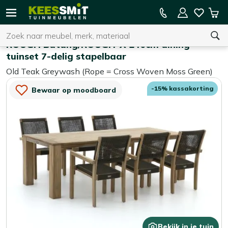
Kees
15% kassakorting op de hele collectie
Win
Smit
Zoeken
Home
Tuinsets
Tuinmeubelen
ROUGH Batang/ROUGH-X 240cm dining
tuinset 7-delig stapelbaar
Old Teak Greywash (Rope = Cross Woven Moss Green)
U heeft geen product(en) in uw winkelwagen.
-15% kassakorting
Bewaar op moodboard
Bekijk in je tuin