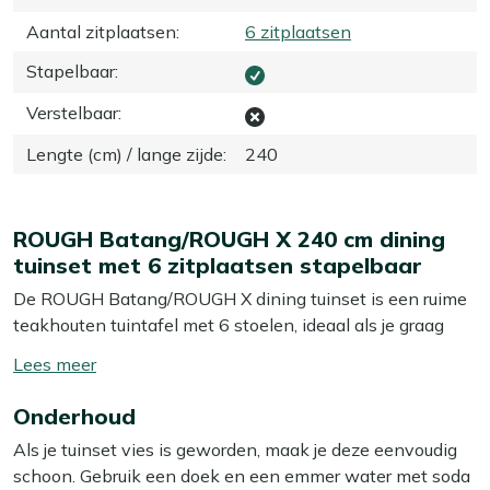
Aantal zitplaatsen
:
6 zitplaatsen
Stapelbaar
:
Verstelbaar
:
Lengte (cm) / lange zijde
:
240
ROUGH Batang/ROUGH X 240 cm dining
tuinset met 6 zitplaatsen stapelbaar
De ROUGH Batang/ROUGH X dining tuinset is een ruime
teakhouten tuintafel met 6 stoelen, ideaal als je graag
met het gezin of met vrienden buiten eet. De teakhouten
Toon/verberg
tafel van 240 cm geeft je lekker veel ruimte voor schalen
lees
en drankjes, terwijl de groene rope stoelen juist luchtig
Onderhoud
meer
ogen en comfortabel zitten. De stoelen zijn stapelbaar,
Als je tuinset vies is geworden, maak je deze eenvoudig
dus als je een keer extra ruimte nodig hebt op je terras,
schoon. Gebruik een doek en een emmer water met soda
stapel je ze zo aan de kant. Dankzij het sterke teakhout