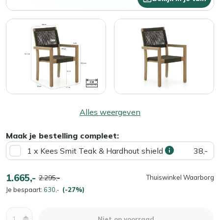
Alles weergeven
Maak je bestelling compleet:
1 x Kees Smit Teak & Hardhout shield
38,-
1.665,-
2.295,-
Thuiswinkel Waarborg
Je bespaart:
630,-
(-27%)
Aantal
Niet op voorraad