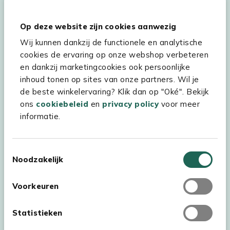
Hulp & service
Op deze website zijn cookies aanwezig
Wij kunnen dankzij de functionele en analytische
Assortiment
cookies de ervaring op onze webshop verbeteren
Kees Smit Tuinmeubelen
en dankzij marketingcookies ook persoonlijke
inhoud tonen op sites van onze partners. Wil je
Experience Stores XXL
de beste winkelervaring? Klik dan op "Oké". Bekijk
ons
cookiebeleid
en
privacy policy
voor meer
informatie.
Toestemmingsselectie
Noodzakelijk
Voorkeuren
Statistieken