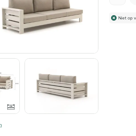
Niet op 
n