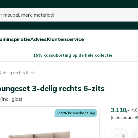
p voorraad
uininspiratie
Advies
Klantenservice
Open/sluit
Open/sluit
Open/sluit
Menu
Menu
Menu
15% kassakorting op de hele collectie
delig rechts 6-zits
ungeset 3-delig rechts 6-zits
ncl. glas)
3.110,-
4.0
-15% kassakorting
Je bespaart:
9
Aantal