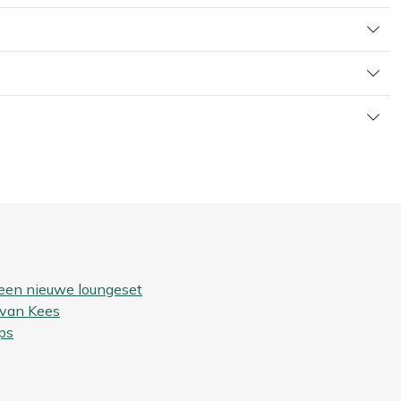
 een nieuwe loungeset
 van Kees
ps