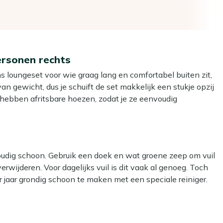
ersonen rechts
 loungeset voor wie graag lang en comfortabel buiten zit,
n gewicht, dus je schuift de set makkelijk een stukje opzij
 hebben afritsbare hoezen, zodat je ze eenvoudig
ige avond. Door de hoekopstelling benut je de ruimte op je
 een groep vrienden. De vierkante tafel van 100 cm met
es, zodat je niet steeds hoeft te lopen.
oudig schoon. Gebruik een doek en wat groene zeep om vuil
erwijderen. Voor dagelijks vuil is dit vaak al genoeg. Toch
rdoor je de set makkelijk verplaatst en weinig omkijken
jaar grondig schoon te maken met een speciale reiniger.
-surface reiniger.
n optimaal en creëert een vaste, knusse hoek waar iedereen
ar kan het materiaal beschadigen.