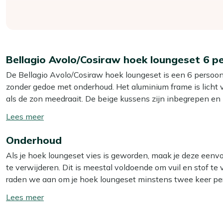
Bellagio Avolo/Cosiraw hoek loungeset 6 p
De Bellagio Avolo/Cosiraw hoek loungeset is een 6 persoons
zonder gedoe met onderhoud. Het aluminium frame is licht va
als de zon meedraait. De beige kussens zijn inbegrepen en
schoonmaakt als er een keer iets omgaat tijdens een gezell
Toon/verberg
terras efficiënt en heb je toch plek voor het hele gezin of
lees
aluminium blad en glas is groot genoeg voor drankjes en hapj
Onderhoud
meer
Als je hoek loungeset vies is geworden, maak je deze eenv
Eigenschappen
te verwijderen. Dit is meestal voldoende om vuil en stof te v
Aluminium frame:
Het frame is licht en roest niet, waa
raden we aan om je hoek loungeset minstens twee keer per 
hebt naar onderhoud.
Voor het beste resultaat gebruik je dan onze Kees Smit Multi
Toon/verberg
Hoekopstelling rechts:
Je gebruikt de ruimte in je tui
lees
automatisch naartoe trekt.
Let op: gebruik géén hogedrukreiniger. Dit lijkt handig, ma
meer