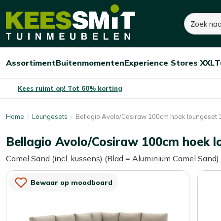
Kees
3.110,-
4.010,-
Zoeken
Dit product is niet o
Smit
Je bespaart:
900,-
(-22%)
Tuinmeubelen
Assortiment
Buitenmomenten
Experience Stores XXL
T
Open/sluit
Open/sluit
Open/sluit
Menu
Menu
Menu
Kees ruimt op! Tot 60% korting
Home
Loungesets
Bellagio Avolo/Cosiraw 100cm hoek loungeset 3-
Bellagio Avolo/Cosiraw 100cm hoek lo
Camel Sand (incl. kussens) (Blad = Aluminium Camel Sand) (i
Bewaar op moodboard