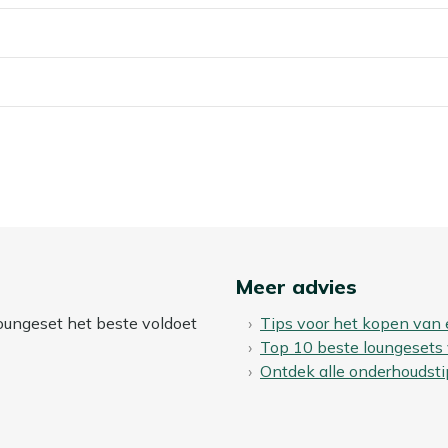
 te gaan naar losse kussens die erbij passen.
om ze te reinigen na een regenbui of een omgevallen glas.
 ruimte voor schalen, glazen en een kan limonade zonder
n vuil? Dan kun je een beschermende laag aanbrengen met
en vuil af te stoten, waardoor vlekken minder snel
iten laten staan?
 buiten blijven staan. Wil je je hoek loungeset zo lang
 winter droog op, of dek hem af met een ademende
ar je jezelf schoonmaakwerk in het voorjaar.
Meer advies
loungeset het beste voldoet
Tips voor het kopen van
gebruikt. Ook waterafstotende of sneldrogende stoffen
Top 10 beste loungesets
en ze sneller slijten of zelfs gaan schimmelen.
Ontdek alle onderhoudsti
een waterdichte opbergbox. Zo blijven je kussens fris,