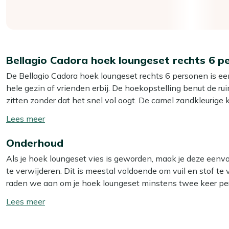
Bellagio Cadora hoek loungeset rechts 6 p
De Bellagio Cadora hoek loungeset rechts 6 personen is ee
hele gezin of vrienden erbij. De hoekopstelling benut de rui
zitten zonder dat het snel vol oogt. De camel zandkleurige
lekker te blijven hangen. Dankzij het teakhouten inlay tafe
Toon/verberg
ideaal voor lange zomeravonden waarop je “per ongeluk” net i
lees
Onderhoud
meer
Eigenschappen
Als je hoek loungeset vies is geworden, maak je deze eenv
Hoekopstelling rechts:
Je schuift de set makkelijk in e
te verwijderen. Dit is meestal voldoende om vuil en stof te v
iedereen gezellig bij elkaar zit.
raden we aan om je hoek loungeset minstens twee keer per 
Geschikt voor 6 personen:
Je hebt genoeg zitplek voor
Voor het beste resultaat gebruik je dan onze Kees Smit Multi
Toon/verberg
aanslepen.
lees
Camel zandkleurige kussens:
De rustige, zachte kleu
Let op: gebruik géén hogedrukreiniger. Dit lijkt handig, ma
meer
niet snel rommelig.