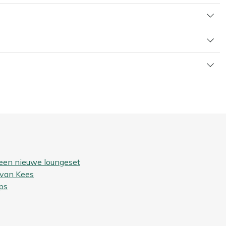
 een nieuwe loungeset
 van Kees
ps