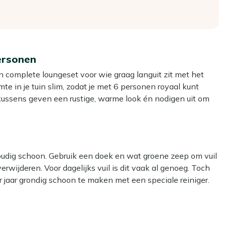
ersonen
n complete loungeset voor wie graag languit zit met het
mte in je tuin slim, zodat je met 6 personen royaal kunt
 kussens geven een rustige, warme look én nodigen uit om
lblad heb je een stevige plek voor drankjes en hapjes,
ets langer blijft zitten.
oudig schoon. Gebruik een doek en wat groene zeep om vuil
en hoek van je terras zodat je de ruimte efficiënt gebruikt en
erwijderen. Voor dagelijks vuil is dit vaak al genoeg. Toch
jaar grondig schoon te maken met een speciale reiniger.
 familie of visite, zonder extra stoelen te hoeven
-surface reiniger.
r combineert makkelijk met andere tuinaccessoires en oogt
ar kan het materiaal beschadigen.