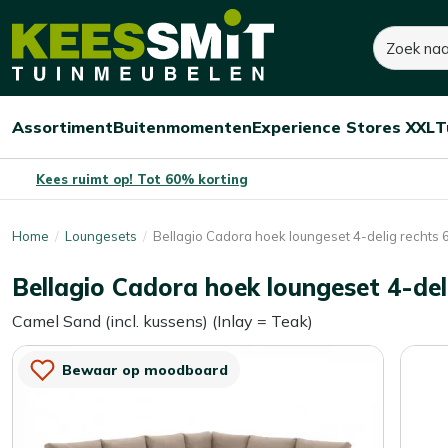
Kees
1.360,-
3.400,-
Zoeken
Dit product is niet 
Smit
Je bespaart:
2.040,-
(-60%)
Tuinmeubelen
Assortiment
Buitenmomenten
Experience Stores XXL
T
Open/sluit
Open/sluit
Open/sluit
Menu
Menu
Menu
Kees ruimt op! Tot 60% korting
Home
Loungesets
Bellagio Cadora hoek loungeset 4-delig rechts 6
Bellagio Cadora hoek loungeset 4-deli
Camel Sand (incl. kussens) (Inlay = Teak)
Bewaar op moodboard