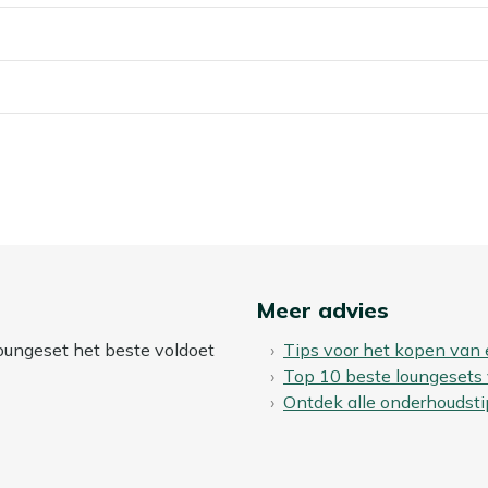
erst op zoek te hoeven naar losse, passende kussens.
pelletjes stevig neer, zodat je niet steeds hoeft op te staan
n vuil? Dan kun je een beschermende laag aanbrengen met
en vuil af te stoten, waardoor vlekken minder snel
iten laten staan?
 buiten blijven staan. Wil je je hoek loungeset zo lang
 winter droog op, of dek hem af met een ademende
ar je jezelf schoonmaakwerk in het voorjaar.
Meer advies
loungeset het beste voldoet
Tips voor het kopen van
gebruikt. Ook waterafstotende of sneldrogende stoffen
Top 10 beste loungesets
en ze sneller slijten of zelfs gaan schimmelen.
Ontdek alle onderhoudsti
een waterdichte opbergbox. Zo blijven je kussens fris,