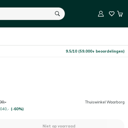
Niet op voorraad
Aantal
Win
U heeft geen product(en) in uw winkelwagen.
9.5/10 (59.000+ beoordelingen)
00,-
Thuiswinkel Waarborg
.040,-
(-60%)
Niet op voorraad