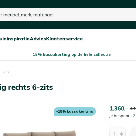
op voorraad
uininspiratie
Advies
Klantenservice
Open/sluit
Open/sluit
Open/sluit
Menu
Menu
Menu
15% kassakorting op de hele collectie
-zits
g rechts 6-zits
1.360,-
3.4
-15% kassakorting
Je bespaart:
2
Aantal