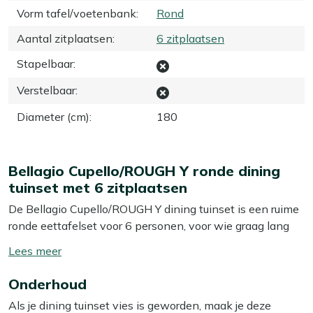
Vorm tafel/voetenbank
:
Rond
Aantal zitplaatsen
:
6 zitplaatsen
Stapelbaar
:
Verstelbaar
:
Diameter (cm)
:
180
Bellagio Cupello/ROUGH Y ronde dining
tuinset met 6 zitplaatsen
De Bellagio Cupello/ROUGH Y dining tuinset is een ruime
ronde eettafelset voor 6 personen, voor wie graag lang
en gezellig buiten wil tafelen. De combinatie van een
Toon/verberg
grote teakhouten ronde tafel van 180 cm en lichte
lees
aluminium stoelen met rope zitting geeft je veel
Onderhoud
meer
beenruimte en een fijne, comfortabele zit. Dankzij het
Als je dining tuinset vies is geworden, maak je deze
aluminium frame verplaats je de stoelen makkelijk als je