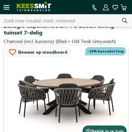
Kees
15% kassakorting op de hele collectie
Win
Smit
Zoeken
Home
Tuinsets
Tuinmeubelen
Bellagio Cupello/ROUGH-Y ø 180cm dining
tuinset 7-delig
Charcoal (incl. kussens) (Blad = Old Teak Greywash)
U heeft geen product(en) in uw winkelwagen.
-15% kassakorting
Bewaar op moodboard
Bekijk in je tuin