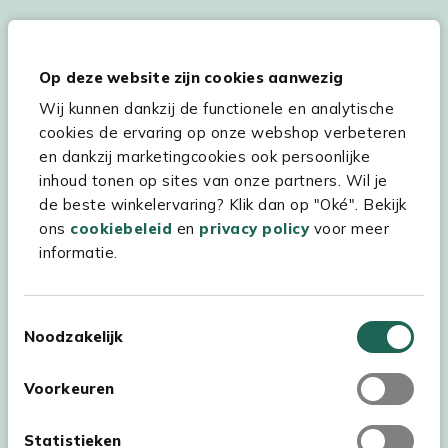
Hulp & service
Op deze website zijn cookies aanwezig
Wij kunnen dankzij de functionele en analytische
Assortiment
cookies de ervaring op onze webshop verbeteren
Kees Smit Tuinmeubelen
en dankzij marketingcookies ook persoonlijke
inhoud tonen op sites van onze partners. Wil je
Experience Stores XXL
de beste winkelervaring? Klik dan op "Oké". Bekijk
ons
cookiebeleid
en
privacy policy
voor meer
informatie.
Toestemmingsselectie
Noodzakelijk
Voorkeuren
Statistieken