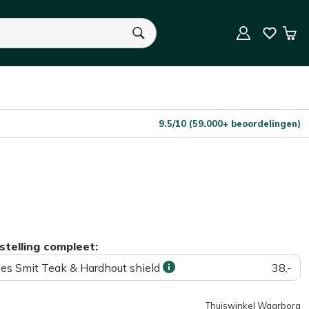
Niet op voorraad
Aantal
Win
U heeft geen product(en) in uw winkelwagen.
9.5/10 (59.000+ beoordelingen)
stelling compleet:
ees Smit Teak & Hardhout shield
38,-
Thuiswinkel Waarborg