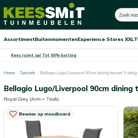
Kees
700,-
840,-
Zoeken
Dit product is niet o
Smit
Je bespaart:
140,-
(-17%)
Tuinmeubelen
Assortiment
Buitenmomenten
Experience Stores XXL
T
Open/sluit
Open/sluit
Open/sluit
Menu
Menu
Menu
Kees ruimt op! Tot 60% korting
Home
Tuinsets
Bellagio Lugo/Liverpool 90cm dining tuinset 3-delig
Bellagio Lugo/Liverpool 90cm dining t
Royal Grey (Arm = Teak)
Bewaar op moodboard