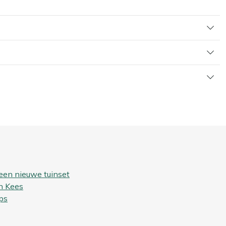
een nieuwe tuinset
n Kees
ps