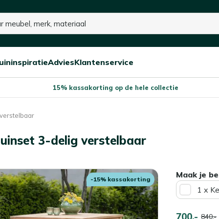
p voorraad
uininspiratie
Advies
Klantenservice
Open/sluit
Open/sluit
Open/sluit
Menu
Menu
Menu
15% kassakorting op de hele collectie
 verstelbaar
uinset 3-delig verstelbaar
Maak je be
-15% kassakorting
1 x K
700,-
840,-