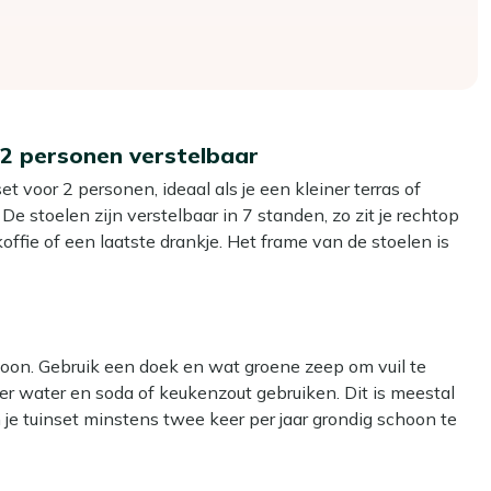
r 2 personen verstelbaar
t voor 2 personen, ideaal als je een kleiner terras of
e stoelen zijn verstelbaar in 7 standen, zo zit je rechtop
offie of een laatste drankje. Het frame van de stoelen is
ven. Het vierkante teakhouten tafelblad van 90 bij 90
ende textileen in de zitting zorgt dat je ook bij warm
hoon. Gebruik een doek en wat groene zeep om vuil te
er water en soda of keukenzout gebruiken. Dit is meestal
ief eten tot lekker achterover leunen met een boek.
 je tuinset minstens twee keer per jaar grondig schoon te
t, zodat je ze makkelijk verschuift of even aan de kant zet.
gebruik je dan onze Kees Smit Teak & Hardhout reiniger voor
chaam en ademt, waardoor je ook bij langer zitten
iger. Dit lijkt handig, maar kan het materiaal beschadigen.