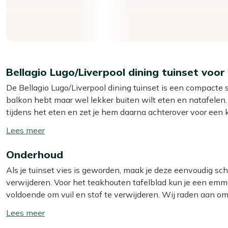
Bellagio Lugo/Liverpool dining tuinset voo
De Bellagio Lugo/Liverpool dining tuinset is een compacte se
balkon hebt maar wel lekker buiten wilt eten en natafelen. D
tijdens het eten en zet je hem daarna achterover voor een k
van aluminium, dus licht van gewicht en makkelijk te schui
Toon/verberg
centimeter is sterk en kan gewoon buiten staan, en het adem
lees
weer prettig blijft zitten.
Onderhoud
meer
Als je tuinset vies is geworden, maak je deze eenvoudig sc
Eigenschappen
verwijderen. Voor het teakhouten tafelblad kun je een emm
2 verstelbare stoelen:
Je kiest uit 7 standen, van act
voldoende om vuil en stof te verwijderen. Wij raden aan om
Aluminium stoelframe:
De stoelen zijn stevig maar lich
maken met een speciale reiniger. Voor het beste resultaat 
Toon/verberg
Textileen zitting en rug:
De stof vormt zich naar je li
het teakhouten tafelblad. Let op: gebruik géén hogedrukrein
lees
comfortabel blijft.